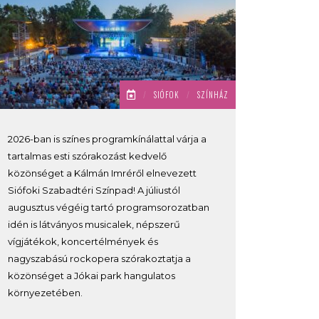
/
SIÓFOK
/
SZÍNHÁZ
2026-ban is színes programkínálattal várja a
tartalmas esti szórakozást kedvelő
közönséget a Kálmán Imréről elnevezett
Siófoki Szabadtéri Színpad! A júliustól
augusztus végéig tartó programsorozatban
idén is látványos musicalek, népszerű
vígjátékok, koncertélmények és
nagyszabású rockopera szórakoztatja a
közönséget a Jókai park hangulatos
környezetében.