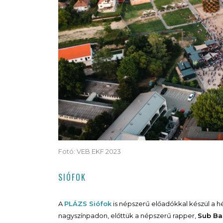
Fotó: VEB EKF 2023
SIÓFOK
A
PLÁZS Siófok
is népszerű előadókkal készül a 
nagyszínpadon, előttük a népszerű rapper,
Sub Ba