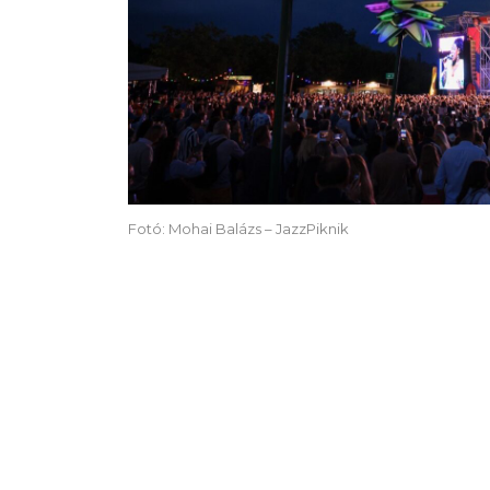
Fotó: Mohai Balázs – JazzPiknik