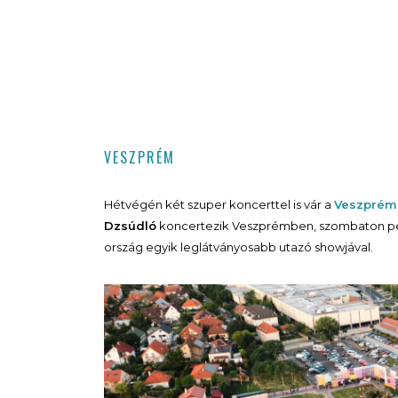
VESZPRÉM
Hétvégén két szuper koncerttel is vár a
Veszprémi
Dzsúdló
koncertezik Veszprémben, szombaton p
ország egyik leglátványosabb utazó showjával.