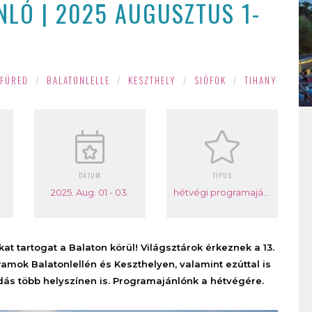
LÓ | 2025 AUGUSZTUS 1-
NFÜRED
/
BALATONLELLE
/
KESZTHELY
/
SIÓFOK
/
TIHANY
DÁTUM
TÍPUS
2025. Aug. 01 - 03.
hétvégi programajánló
t tartogat a Balaton körül! Világsztárok érkeznek a 13.
ramok Balatonlellén és Keszthelyen, valamint ezúttal is
dás több helyszínen is. Programajánlónk a hétvégére.