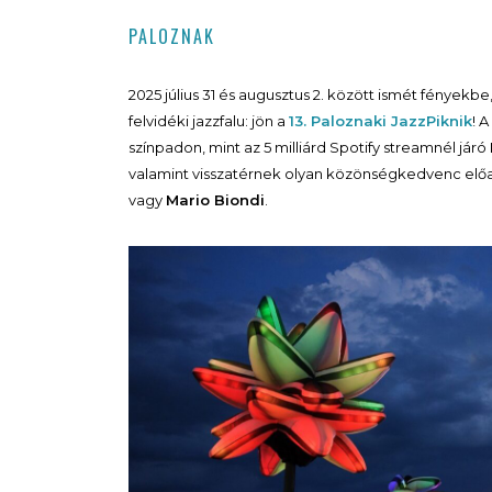
PALOZNAK
2025 július 31 és augusztus 2. között ismét fények
felvidéki jazzfalu: jön a
13. Paloznaki JazzPiknik
! 
színpadon, mint az 5 milliárd Spotify streamnél járó
valamint visszatérnek olyan közönségkedvenc elő
vagy
Mario Biondi
.