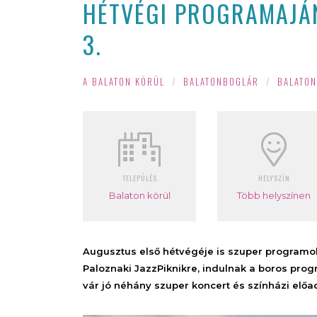
HÉTVÉGI PROGRAMAJÁN
3.
A BALATON KÖRÜL
/
BALATONBOGLÁR
/
BALATO
TELEPÜLÉS
HELYSZÍN
Balaton körül
Több helyszínen
Augusztus első hétvégéje is szuper programoka
Paloznaki JazzPiknikre, indulnak a boros prog
vár jó néhány szuper koncert és színházi előa