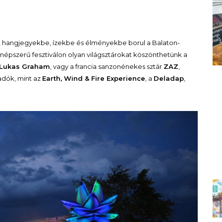
be, hangjegyekbe, ízekbe és élményekbe borul a Balaton-
A népszerű fesztiválon olyan világsztárokat köszönthetünk a
Lukas Graham
, vagy a francia sanzonénekes sztár
ZAZ
,
adók, mint az
Earth, Wind & Fire Experience
, a
Deladap
,