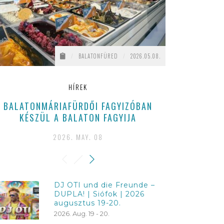
/
BALATONFÜRED
/
2026.05.08.
HÍREK
BALATONMÁRIAFÜRDŐI FAGYIZÓBAN
A KULTK
KÉSZÜL A BALATON FAGYIJA
MŰ
2026. MAY. 08
202
DJ OTI und die Freunde –
DUPLA! | Siófok | 2026
augusztus 19-20.
2026. Aug. 19 - 20.