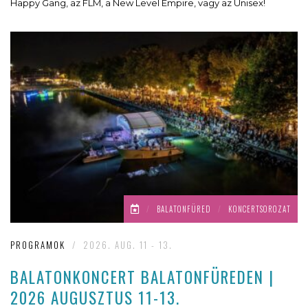
Happy Gang, az FLM, a New Level Empire, vagy az Unisex!
/
BALATONFÜRED
/
KONCERTSOROZAT
PROGRAMOK
/
2026. AUG. 11 - 13.
BALATONKONCERT BALATONFÜREDEN |
2026 AUGUSZTUS 11-13.