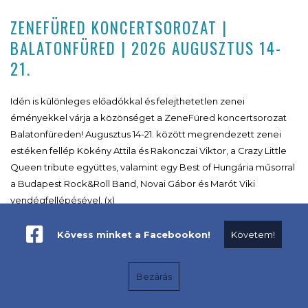
ZENEFÜRED KONCERTSOROZAT |
BALATONFÜRED | 2026 AUGUSZTUS 14-
21.
Idén is különleges előadókkal és felejthetetlen zenei
éményekkel várja a közönséget a ZeneFüred koncertsorozat
Balatonfüreden! Augusztus 14-21. között megrendezett zenei
estéken fellép Kökény Attila és Rakonczai Viktor, a Crazy Little
Queen tribute együttes, valamint egy Best of Hungária műsorral
a Budapest Rock&Roll Band, Novai Gábor és Marót Viki
vendégfellépésével. (x)
Kövess minket a Facebookon!
Követem!
Bezárás