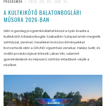
PROGRAMOK
/
2026. JUL. 03 - AUG. 15.
A KULTKIKÖTŐ BALATONBOGLÁRI
MŰSORA 2026-BAN
Idén is gazdag programkínálattal készül a nyári évadra a
Kultkikötő! A Balatonboglár Szabadtéri Színpad ismét megtelik
színházzal, zenével, mesékkel és közös élményekkel.
Koncertezik idén a GRUND vígszínházi zenekar, Halász Judit, és
önálló produkciójával érkezik Lábas Viki, valamint
gyerekdarabok és népszerű színházi előadások várják a
nézőket.