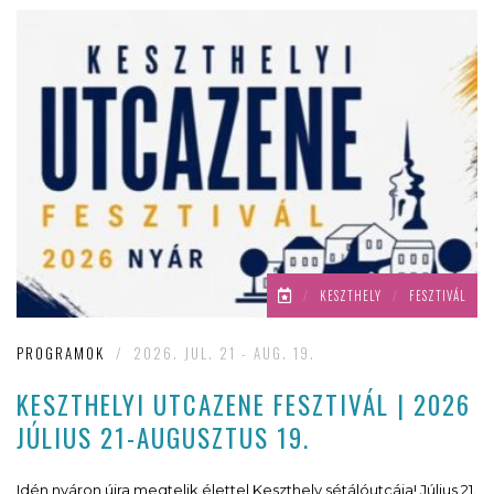
/
KESZTHELY
/
FESZTIVÁL
PROGRAMOK
/
2026. JUL. 21 - AUG. 19.
KESZTHELYI UTCAZENE FESZTIVÁL | 2026
JÚLIUS 21-AUGUSZTUS 19.
Idén nyáron újra megtelik élettel Keszthely sétálóutcája! Július 21.