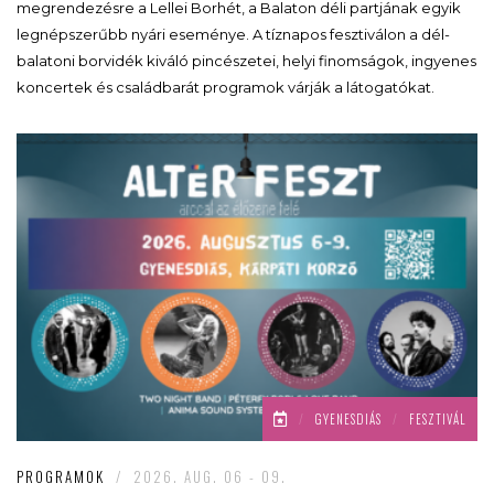
megrendezésre a Lellei Borhét, a Balaton déli partjának egyik
legnépszerűbb nyári eseménye. A tíznapos fesztiválon a dél-
balatoni borvidék kiváló pincészetei, helyi finomságok, ingyenes
koncertek és családbarát programok várják a látogatókat.
/
GYENESDIÁS
/
FESZTIVÁL
PROGRAMOK
/
2026. AUG. 06 - 09.