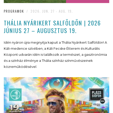
PROGRAMOK
/
2026. JUN. 27 - AUG. 19.
THÁLIA NYÁRIKERT SALFÖLDÖN | 2026
JÚNIUS 27 – AUGUSZTUS 19.
Idén nyáron újra megnyitja kapuit a Thália Nyárikert Salföldön! A
Káli-medence szívében, a Káli Fecske Étterem és Kulturális
Központ udvarán idén is találkozik a természet, a gasztronómia
és a színház élménye a Thália színház színművészeinek
közreműködésével.