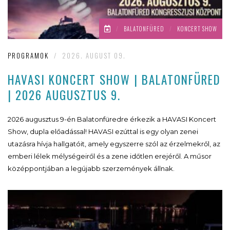
/
BALATONFÜRED
/
KONCERT SHOW
PROGRAMOK
/
2026. AUGUST 09.
HAVASI KONCERT SHOW | BALATONFÜRED
| 2026 AUGUSZTUS 9.
2026 augusztus 9-én Balatonfüredre érkezik a HAVASI Koncert
Show, dupla előadással! HAVASI ezúttal is egy olyan zenei
utazásra hívja hallgatóit, amely egyszerre szól az érzelmekről, az
emberi lélek mélységeiről és a zene időtlen erejéről. A műsor
középpontjában a legújabb szerzemények állnak.