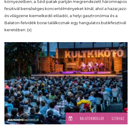
környezetben, a Séd-patak partján megrendezett háromnapos
fesztivál bensőséges koncertélményeket kínál, ahol a hazai jazz-
és világzene kiemelkedő előadói, a helyi gasztronómia és a
Balaton-felvidék borai találkoznak egy hangulatos butikfesztivál
keretében. (x)
/
BALATONBOGLÁR
/
SZÍNHÁZ