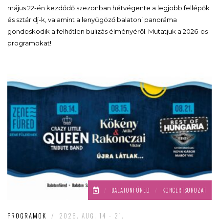
május 22-én kezdődő szezonban hétvégente a legjobb fellépők
és sztár dj-k, valamint a lenyűgöző balatoni panoráma
gondoskodik a felhőtlen bulizás élményéről. Mutatjuk a 2026-os
programokat!
/
BALATONFÜRED
/
KONCERTSOROZAT
PROGRAMOK
/
2026. AUG. 14 - 21.