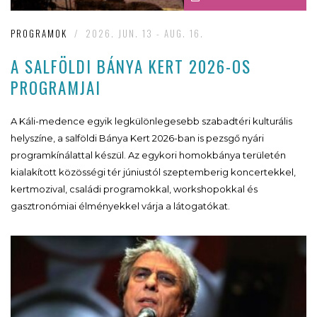
PROGRAMOK
/
2026. JUN. 13 - AUG. 16.
A SALFÖLDI BÁNYA KERT 2026-OS
PROGRAMJAI
A Káli-medence egyik legkülönlegesebb szabadtéri kulturális
helyszíne, a salföldi Bánya Kert 2026-ban is pezsgő nyári
programkínálattal készül. Az egykori homokbánya területén
kialakított közösségi tér júniustól szeptemberig koncertekkel,
kertmozival, családi programokkal, workshopokkal és
gasztronómiai élményekkel várja a látogatókat.