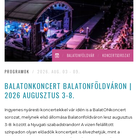
/
BALATONFÖLDVÁR
/
KONCERTSOROZAT
PROGRAMOK
/
2026. AUG. 03 - 09.
BALATONKONCERT BALATONFÖLDVÁRON |
2026 AUGUSZTUS 3-8.
Ingyenes nyáresti koncertekkel vár idén is a BalatONkoncert
sorozat, melynek első állomása Balatonföldváron lesz augusztus
3-8. között a Nyugati szabadstrandon! A vizen felállított
színpadon olyan előadók koncertjeit is élvezhetjük, mint a