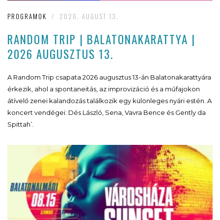
PROGRAMOK
/
2026. AUGUST 13.
RANDOM TRIP | BALATONAKARATTYA |
2026 AUGUSZTUS 13.
A Random Trip csapata 2026 augusztus 13-án Balatonakarattyára
érkezik, ahol a spontaneitás, az improvizáció és a műfajokon
átívelő zenei kalandozás találkozik egy különleges nyári estén. A
koncert vendégei: Dés László, Sena, Vavra Bence és Gently da
Spittah’.