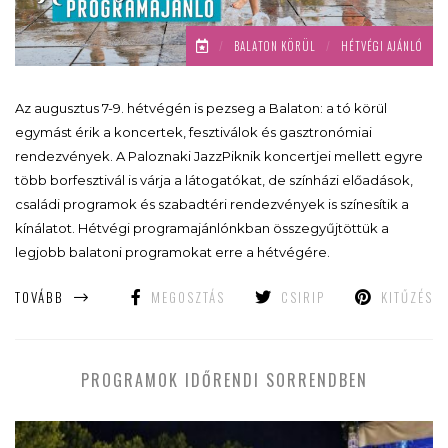
/
BALATON KÖRÜL
/
HÉTVÉGI AJÁNLÓ
Az augusztus 7-9. hétvégén is pezseg a Balaton: a tó körül
egymást érik a koncertek, fesztiválok és gasztronómiai
rendezvények. A Paloznaki JazzPiknik koncertjei mellett egyre
több borfesztivál is várja a látogatókat, de színházi előadások,
családi programok és szabadtéri rendezvények is színesítik a
kínálatot. Hétvégi programajánlónkban összegyűjtöttük a
legjobb balatoni programokat erre a hétvégére.
TOVÁBB
MEGOSZTÁS
CSIRIP
KITŰZÉS
PROGRAMOK IDŐRENDI SORRENDBEN