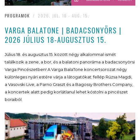
PROGRAMOK
/
2026. JUL. 18 - AUG. 15.
VARGA BALATONE | BADACSONYÖRS |
2026 JÚLIUS 18-AUGUSZTUS 15.
Július 18. és augusztus 15. között négy alkalommal ismét
találkozik a zene, a bor, és a balatoni panoráma a badacsonyörsi
Varga Pincészetben! A Varga BalaTone koncertsorozat négy
különleges nyári estére várja a látogatókat: fellép Rúzsa Magdi,
a Vasovski Live, a Parno Graszt és a Bagossy Brothers Company,
a koncertek alatt pedig korlátlanul lehet kóstolni a pincészet
boraiból.