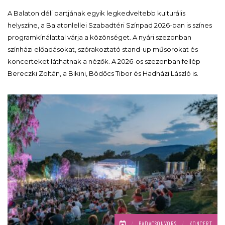
A Balaton déli partjának egyik legkedveltebb kulturális
helyszíne, a Balatonlellei Szabadtéri Színpad 2026-ban is színes
programkínálattal várja a közönséget. A nyári szezonban
színházi előadásokat, szórakoztató stand-up műsorokat és
koncerteket láthatnak a nézők. A 2026-os szezonban fellép
Bereczki Zoltán, a Bikini, Bödőcs Tibor és Hadházi László is.
/
BADACSONYÖRS
/
KONCERT