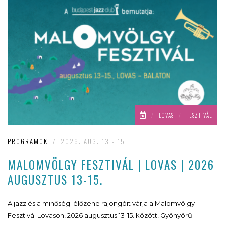
/
LOVAS
/
FESZTIVÁL
PROGRAMOK
/
2026. AUG. 13 - 15.
MALOMVÖLGY FESZTIVÁL | LOVAS | 2026
AUGUSZTUS 13-15.
A jazz és a minőségi élőzene rajongóit várja a Malomvölgy
Fesztivál Lovason, 2026 augusztus 13-15. között! Gyönyörű