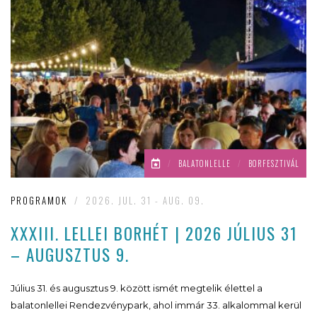
/
BALATONLELLE
/
BORFESZTIVÁL
PROGRAMOK
/
2026. JUL. 31 - AUG. 09.
XXXIII. LELLEI BORHÉT | 2026 JÚLIUS 31
– AUGUSZTUS 9.
Július 31. és augusztus 9. között ismét megtelik élettel a
balatonlellei Rendezvénypark, ahol immár 33. alkalommal kerül