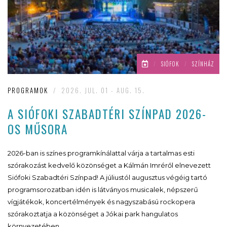
/
SIÓFOK
/
SZÍNHÁZ
PROGRAMOK
/
2026. JUL. 01 - AUG. 15.
A SIÓFOKI SZABADTÉRI SZÍNPAD 2026-
OS MŰSORA
2026-ban is színes programkínálattal várja a tartalmas esti
szórakozást kedvelő közönséget a Kálmán Imréről elnevezett
Siófoki Szabadtéri Színpad! A júliustól augusztus végéig tartó
programsorozatban idén is látványos musicalek, népszerű
vígjátékok, koncertélmények és nagyszabású rockopera
szórakoztatja a közönséget a Jókai park hangulatos
környezetében.