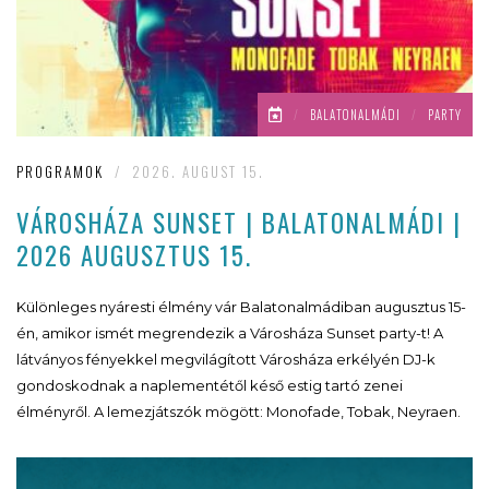
/
BALATONALMÁDI
/
PARTY
PROGRAMOK
/
2026. AUGUST 15.
VÁROSHÁZA SUNSET | BALATONALMÁDI |
2026 AUGUSZTUS 15.
Különleges nyáresti élmény vár Balatonalmádiban augusztus 15-
én, amikor ismét megrendezik a Városháza Sunset party-t! A
látványos fényekkel megvilágított Városháza erkélyén DJ-k
gondoskodnak a naplementétől késő estig tartó zenei
élményről. A lemezjátszók mögött: Monofade, Tobak, Neyraen.