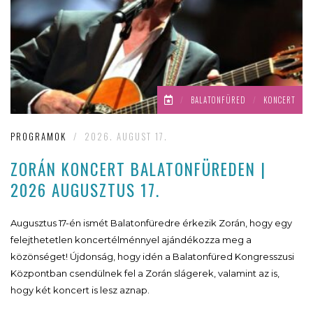
/
BALATONFÜRED
/
KONCERT
PROGRAMOK
/
2026. AUGUST 17.
ZORÁN KONCERT BALATONFÜREDEN |
2026 AUGUSZTUS 17.
Augusztus 17-én ismét Balatonfüredre érkezik Zorán, hogy egy
felejthetetlen koncertélménnyel ajándékozza meg a
közönséget! Újdonság, hogy idén a Balatonfüred Kongresszusi
Központban csendülnek fel a Zorán slágerek, valamint az is,
hogy két koncert is lesz aznap.