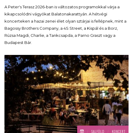
A Peter's Terasz 2026-ban is változatos programokkal várja a
kikapcsolódni vágyókat Balatonakarattyán. A hétvégi
koncerteken a hazai zenei élet olyan sztárjai is fellépnek, mint a
Bagossy Brothers Company, a 4S Street, a Kispál és a Borz,
Rúzsa Magdi, Charlie, a Tankcsapda, a Parno Graszt vagy a
Budapest Bár.
/
SALFÖLD
/
KONCERT