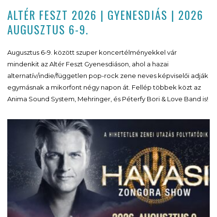
ALTÉR FESZT 2026 | GYENESDIÁS | 2026
AUGUSZTUS 6-9.
Augusztus 6-9. között szuper koncertélményekkel vár
mindenkit az Altér Feszt Gyenesdiáson, ahol a hazai
alternatív/indie/független pop-rock zene neves képviselői adják
egymásnak a mikorfont négy napon át. Fellép többek közt az
Anima Sound System, Mehringer, és Péterfy Bori & Love Band is!