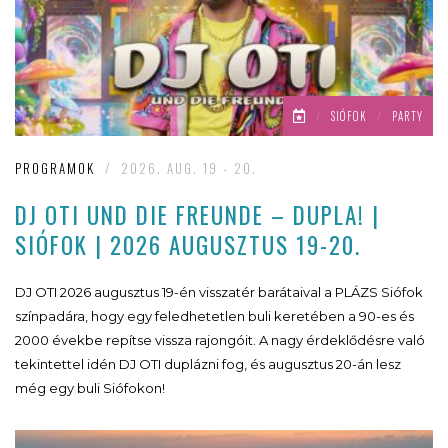
/
SIÓFOK
/
PARTY
PROGRAMOK
/
2026. AUG. 19 - 20.
DJ OTI UND DIE FREUNDE – DUPLA! |
SIÓFOK | 2026 AUGUSZTUS 19-20.
DJ OTI 2026 augusztus 19-én visszatér barátaival a PLÁZS Siófok
színpadára, hogy egy feledhetetlen buli keretében a 90-es és
2000 évekbe repítse vissza rajongóit. A nagy érdeklődésre való
tekintettel idén DJ OTI duplázni fog, és augusztus 20-án lesz
még egy buli Siófokon!