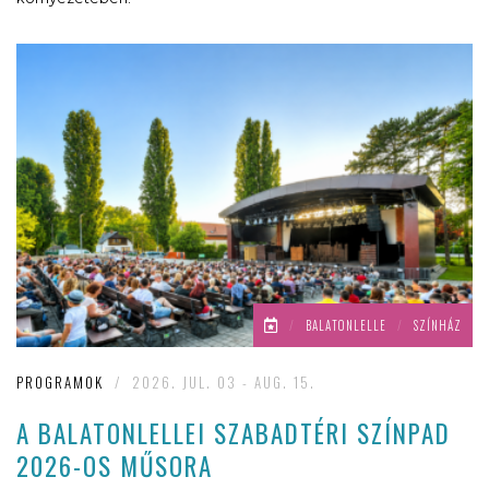
/
BALATONLELLE
/
SZÍNHÁZ
PROGRAMOK
/
2026. JUL. 03 - AUG. 15.
A BALATONLELLEI SZABADTÉRI SZÍNPAD
2026-OS MŰSORA