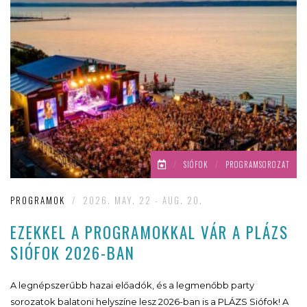
/
SIÓFOK
/
PROGRAMSOROZAT
PROGRAMOK
/
2026. MAY. 22 - AUG. 20.
EZEKKEL A PROGRAMOKKAL VÁR A PLÁZS
SIÓFOK 2026-BAN
A legnépszerűbb hazai előadók, és a legmenőbb party
sorozatok balatoni helyszíne lesz 2026-ban is a PLÁZS Siófok! A