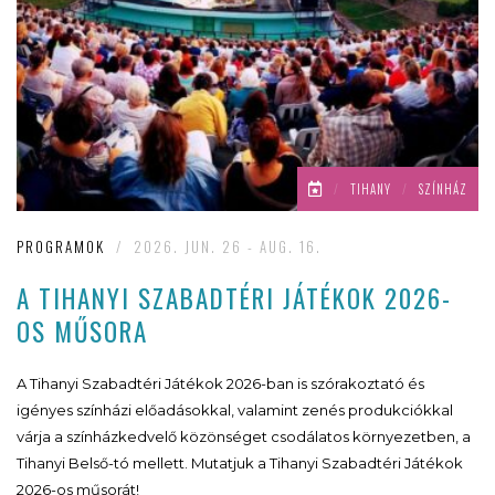
/
TIHANY
/
SZÍNHÁZ
PROGRAMOK
/
2026. JUN. 26 - AUG. 16.
A TIHANYI SZABADTÉRI JÁTÉKOK 2026-
OS MŰSORA
A Tihanyi Szabadtéri Játékok 2026-ban is szórakoztató és
igényes színházi előadásokkal, valamint zenés produkciókkal
várja a színházkedvelő közönséget csodálatos környezetben, a
Tihanyi Belső-tó mellett. Mutatjuk a Tihanyi Szabadtéri Játékok
2026-os műsorát!