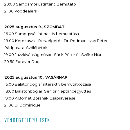
20:00 Sambamor Latintánc Bemutató
21:00 Popdealers
2025 augusztus 9., SZOMBAT
16:00 Somogyvár interaktív bemutatása
18:00 Kerekasztal Beszélgetés: Dr. Podmaniczky Péter-
Rádpusztai Szőlőbirtok
19:00 Jazzkívánságműsor- Sárik Péter és Szőke Niki
20:50 Forever Duo
2025 augusztus 10., VASÁRNAP
16:00 Balatonboglár interaktiv bemutatkozása
18:00 Balatonboglári Senior Néptáncegyüttes
19:00 A Borhét Borának Csapraverése
21:00 Dj Dominique
VENDÉGTELEPÜLÉSEK