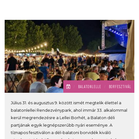
/
BALATONLELLE
/
BORFESZTIVÁL
Július 31. és augusztus 9. között ismét megtelik élettel a
balatonlellei Rendezvénypark, ahol immár 33. alkalommal
kerül megrendezésre a Lellei Borhét, a Balaton déli
partjának egyik legnépszerűbb nyári eseménye. A
tíznapos fesztiválon a dél-balatoni borvidék kiváló