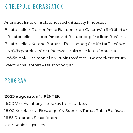
KITELEPÜLŐ BORÁSZATOK
Androsics Birtok – Balatonoszód x Buzássy Pincészet-
Balatonlelle x Dorner Pince Balatonlelle x Garamvári Szőlőbirtok
– Balatonlelle x Hujber Pincészet Balatonboglár x Ikon Borászat
Balatonlelle x Katona Borház – Balatonboglár x Koltai Pincészet
– Szőlősgyörök x Pócz Pincészet-Balatonlelle x Rádpuszta
Szőlőbirtok – Balatonlelle x Rubin Borászat – Balatonkeresztúr x
Szent Anna Borház – Balatonboglár
PROGRAM
2025 augusztus 1., PÉNTEK
16:00 Visz És Látrány interaktiv bemutatkozása
18:00 Kerekasztal Beszélgetés: Subosits Tamás Rubin Borászat
18:55 Dallamok Szaxofonon
20:15 Senior Együttes