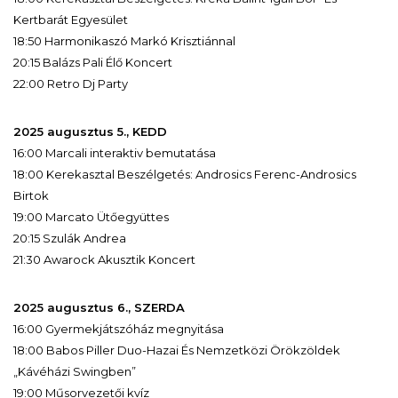
Kertbarát Egyesület
18:50 Harmonikaszó Markó Krisztiánnal
20:15 Balázs Pali Élő Koncert
22:00 Retro Dj Party
2025 augusztus 5., KEDD
16:00 Marcali interaktiv bemutatása
18:00 Kerekasztal Beszélgetés: Androsics Ferenc-Androsics
Birtok
19:00 Marcato Ütőegyüttes
20:15 Szulák Andrea
21:30 Awarock Akusztik Koncert
2025 augusztus 6., SZERDA
16:00 Gyermekjátszóház megnyitása
18:00 Babos Piller Duo-Hazai És Nemzetközi Örökzöldek
„Kávéházi Swingben”
19:00 Műsorvezetői kvíz