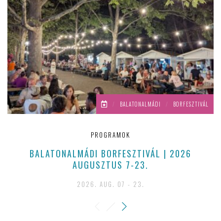
/
BALATONALMÁDI
/
BORFESZTIVÁL
PROGRAMOK
BALATONALMÁDI BORFESZTIVÁL | 2026
A
AUGUSZTUS 7-23.
2026. AUG. 07 - 23.