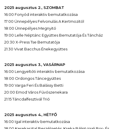
2025 augusztus 2., SZOMBAT
16:00 Fonyód interaktiv bemutatkozása
17:00 Ünnepélyes Felvonulás A Kertmozitól
18:00 Ünnepélyes Megnyitó
19:00 Lelle Néptánc Együttes Bemutatója És Táncház
20:30 X-Press Tse Bemutatója
21:30 Vivat Bacchus Énekegyüttes
2025 augusztus 3., VASÁRNAP
16:00 Lengyeltóti interaktiv bemutatkozása
18:00 Ordongos Táncegyüttes
19:00 Varga Feri És Balássy Betti
20:00 Emod Város Fúvószenekara
21:15 Táncdalfesztivál Trió
2025 augusztus 4., HÉTFŐ
16:00 Igal interaktiv bemutatkozása
18:00 Kerekasztal Beszélgetés: Kreka Bálint-Igali Bor- És