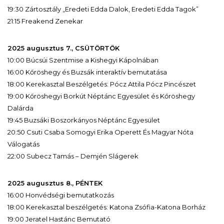
19:30 Zártosztály „Eredeti Edda Dalok, Eredeti Edda Tagok”
21:15 Freakend Zenekar
2025 augusztus 7., CSÜTÖRTÖK
10:00 Búcsúi Szentmise a Kishegyi Kápolnában
16:00 Kőröshegy és Buzsák interaktív bemutatása
18:00 Kerekasztal Beszélgetés: Pócz Attila Pócz Pincészet
19:00 Kőröshegyi Borkút Néptánc Egyesület és Kőröshegy
Dalárda
19:45 Buzsáki Boszorkányos Néptánc Egyesület
20:50 Csuti Csaba Somogyi Erika Operett És Magyar Nóta
Válogatás
22:00 Subecz Tamás – Demjén Slágerek
2025 augusztus 8., PÉNTEK
16:00 Honvédségi bemutatkozás
18:00 Kerekasztal beszélgetés: Katona Zsófia-Katona Borház
19:00 Jeratel Hastánc Bemutató