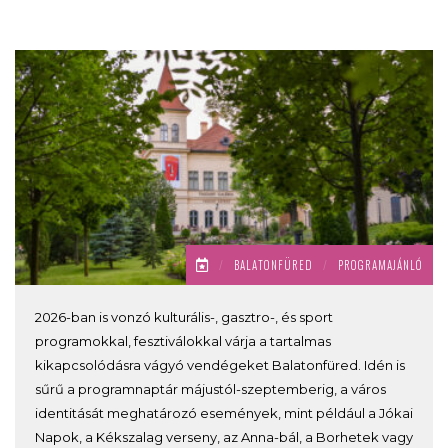
/
BALATONFÜRED
/
PROGRAMAJÁNLÓ
2026-ban is vonzó kulturális-, gasztro-, és sport
programokkal, fesztiválokkal várja a tartalmas
kikapcsolódásra vágyó vendégeket Balatonfüred. Idén is
sűrű a programnaptár májustól-szeptemberig, a város
identitását meghatározó események, mint például a Jókai
Napok, a Kékszalag verseny, az Anna-bál, a Borhetek vagy