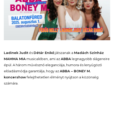
Ladinek Judit
és
Détár Enikő
játszanak a
Madách Színház
MAMMA MIA
musicalében, ami az
ABBA
legnagyobb slágereire
épül. A három művésznő eleganciája, humora és lenyűgöző
előadásmódja garantálja, hogy az
ABBA – BONEY M.
koncershow
felejthetetlen élményt nyújtson a közönség
számára.