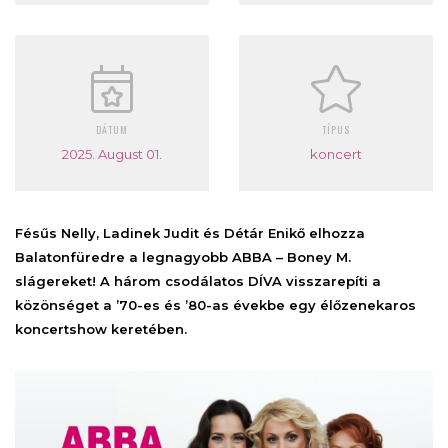
DÁTUM
TÍPUS
2025. August 01.
koncert
Fésűs Nelly, Ladinek Judit és Détár Enikő elhozza
Balatonfüredre a legnagyobb ABBA – Boney M.
slágereket! A három csodálatos DÍVA visszarepíti a
közönséget a ’70-es és ’80-as évekbe egy élőzenekaros
koncertshow keretében.