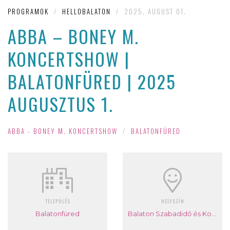
PROGRAMOK
/
HELLOBALATON
/
2025. AUGUST 01.
ABBA – BONEY M.
KONCERTSHOW |
BALATONFÜRED | 2025
AUGUSZTUS 1.
ABBA - BONEY M. KONCERTSHOW
/
BALATONFÜRED
TELEPÜLÉS
HELYSZÍN
Balatonfüred
Balaton Szabadidő és Konferencia Központ