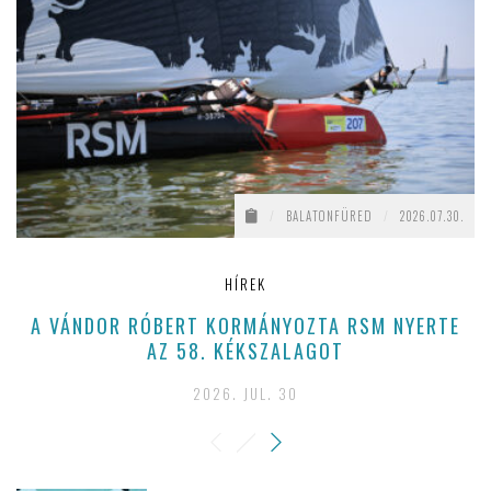
/
BALATONFÜRED
/
2026.07.30.
HÍREK
A VÁNDOR RÓBERT KORMÁNYOZTA RSM NYERTE
AZ 58. KÉKSZALAGOT
2026. JUL. 30