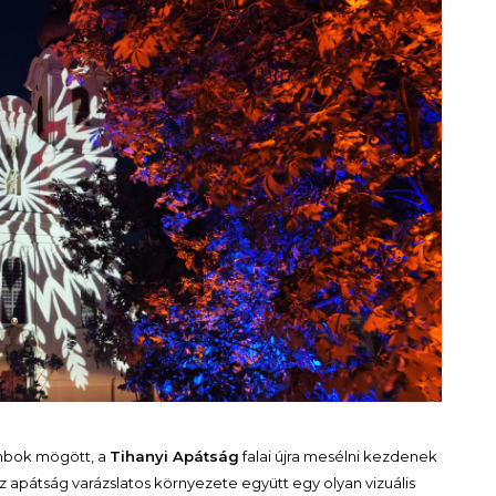
ombok mögött, a
Tihanyi Apátság
falai újra mesélni kezdenek
 az apátság varázslatos környezete együtt egy olyan vizuális