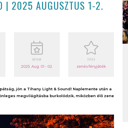
 | 2025 AUGUSZTUS 1-2.
DÁTUM
TÍPUS
2025. Aug. 01 - 02.
zenés fényjáték
Apátság, jön a Tihany Light & Sound! Naplemente után a
különleges megvilágításba burkolódzik, miközben élő zene