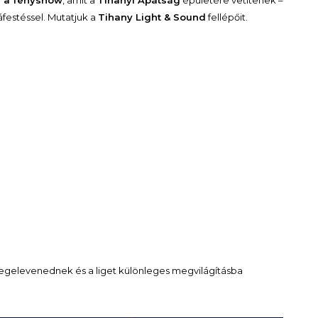
l a fényshow
, amit a
Tihanyi Apátság
épületére vetítenek –
áfestéssel. Mutatjuk a
Tihany Light & Sound
fellépőit.
 megelevenednek és a liget különleges megvilágításba