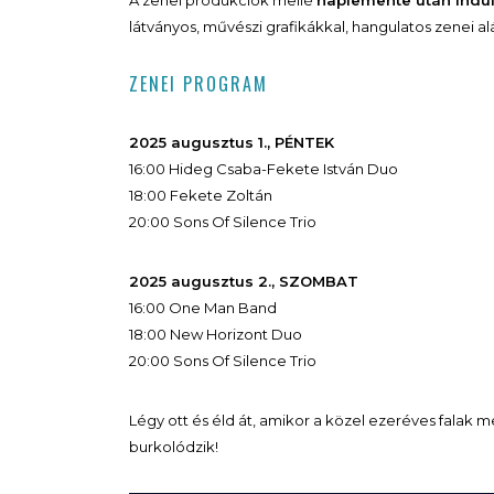
A zenei produkciók mellé
naplemente után indu
látványos, művészi grafikákkal, hangulatos zenei al
ZENEI PROGRAM
2025 augusztus 1., PÉNTEK
16:00 Hideg Csaba-Fekete István Duo
18:00 Fekete Zoltán
20:00 Sons Of Silence Trio
2025 augusztus 2., SZOMBAT
16:00 One Man Band
18:00 New Horizont Duo
20:00 Sons Of Silence Trio
Légy ott és éld át, amikor a közel ezeréves falak
burkolódzik!