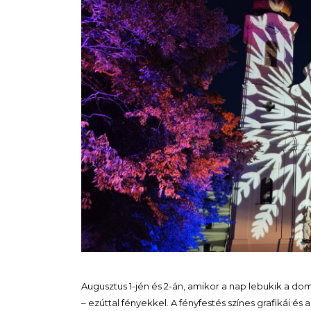
Augusztus 1-jén és 2-án, amikor a nap lebukik a d
– ezúttal fényekkel. A fényfestés színes grafikái és