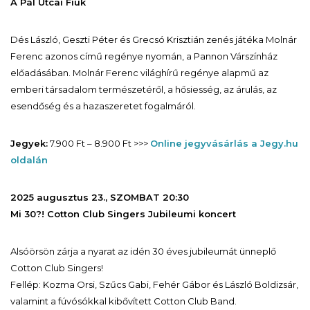
A Pál Utcai Fiúk
Dés László, Geszti Péter és Grecsó Krisztián zenés játéka Molnár
Ferenc azonos című regénye nyomán, a Pannon Várszínház
előadásában. Molnár Ferenc világhírű regénye alapmű az
emberi társadalom természetéről, a hősiesség, az árulás, az
esendőség és a hazaszeretet fogalmáról.
Jegyek:
7.900 Ft – 8.900 Ft >>>
Online jegyvásárlás a Jegy.hu
oldalán
2025 augusztus 23., SZOMBAT 20:30
Mi 30?! Cotton Club Singers Jubileumi koncert
Alsóörsön zárja a nyarat az idén 30 éves jubileumát ünneplő
Cotton Club Singers!
Fellép: Kozma Orsi, Szűcs Gabi, Fehér Gábor és László Boldizsár,
valamint a fúvósókkal kibővített Cotton Club Band.