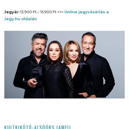
Jegyár:
13.900 Ft – 15.900 Ft >>>
Online jegyvásárlás a
Jegy.hu oldalán
KULTKIKÖTŐ-ALSÓÖRS (AMFI)