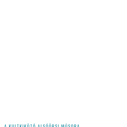
A KULTKIKÖTŐ ALSÓÖRSI MŰSORA