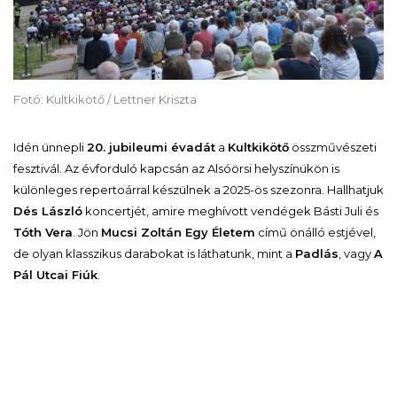
Fotó: Kultkikötő / Lettner Kriszta
Idén ünnepli
20. jubileumi évadát
a
Kultkikötő
összművészeti
fesztivál. Az évforduló kapcsán az Alsóörsi helyszínükön is
különleges repertoárral készülnek a 2025-ös szezonra. Hallhatjuk
Dés László
koncertjét, amire meghívott vendégek Básti Juli és
Tóth Vera
. Jön
Mucsi Zoltán Egy Életem
című önálló estjével,
de olyan klasszikus darabokat is láthatunk, mint a
Padlás
, vagy
A
Pál Utcai Fiúk
.