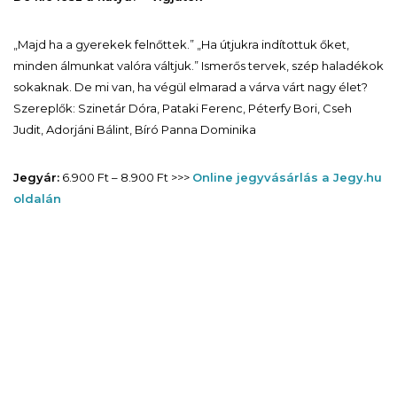
„Majd ha a gyerekek felnőttek.” „Ha útjukra indítottuk őket,
minden álmunkat valóra váltjuk.” Ismerős tervek, szép haladékok
sokaknak. De mi van, ha végül elmarad a várva várt nagy élet?
Szereplők: Szinetár Dóra, Pataki Ferenc, Péterfy Bori, Cseh
Judit, Adorjáni Bálint, Bíró Panna Dominika
Jegyár:
6.900 Ft – 8.900 Ft >>>
Online jegyvásárlás a Jegy.hu
oldalán