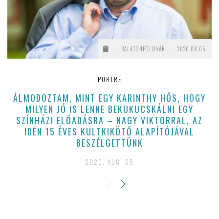
/
BALATONFÖLDVÁR
/
2020.08.05.
PORTRÉ
ÁLMODOZTAM, MINT EGY KARINTHY HŐS, HOGY
MILYEN JÓ IS LENNE BEKUKUCSKÁLNI EGY
SZÍNHÁZI ELŐADÁSRA – NAGY VIKTORRAL, AZ
IDÉN 15 ÉVES KULTKIKÖTŐ ALAPÍTÓJÁVAL
BESZÉLGETTÜNK
2020. AUG. 05