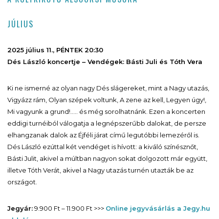
JÚLIUS
2025 július 11., PÉNTEK 20:30
Dés László koncertje – Vendégek: Básti Juli és Tóth Vera
Ki ne ismerné az olyan nagy Dés slágereket, mint a Nagy utazás,
Vigyázz rám, Olyan szépek voltunk, A zene az kell, Legyen úgy!,
Mi vagyunk a grund!.…. és még sorolhatnánk. Ezen a koncerten
eddigi turnéiból válogatja a legnépszerűbb dalokat, de persze
elhangzanak dalok az Éjféli járat című legutóbbi lemezéről is.
Dés László ezúttal két vendéget is hívott: a kiváló színésznőt,
Básti Julit, akivel a múltban nagyon sokat dolgozott már együtt,
illetve Tóth Verát, akivel a Nagy utazás turnén utazták be az
országot.
Jegyár:
9.900 Ft – 11.900 Ft >>>
Online jegyvásárlás a Jegy.hu