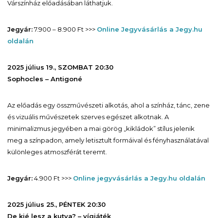
Várszínház előadásában láthatjuk.
Jegyár:
7.900 – 8.900 Ft >>>
Online Jegyvásárlás a Jegy.hu
oldalán
2025 július 19., SZOMBAT 20:30
Sophocles – Antigoné
Az előadás egy összművészeti alkotás, ahol a színház, tánc, zene
és vizuális művészetek szerves egészet alkotnak. A
minimalizmus jegyében a mai görög „kikládok” stílus jelenik
meg a színpadon, amely letisztult formáival és fényhasználatával
különleges atmoszférát teremt.
Jegyár:
4.900 Ft >>>
Online jegyvásárlás a Jegy.hu oldalán
2025 július 25., PÉNTEK 20:30
De kié lesz a kutya? – vígjáték