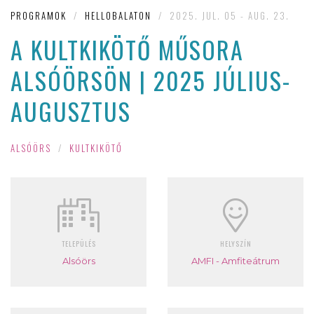
PROGRAMOK
/
HELLOBALATON
/
2025. JUL. 05 - AUG. 23.
A KULTKIKÖTŐ MŰSORA
ALSÓÖRSÖN | 2025 JÚLIUS-
AUGUSZTUS
ALSÓÖRS
/
KULTKIKÖTŐ
TELEPÜLÉS
HELYSZÍN
Alsóörs
AMFI - Amfiteátrum