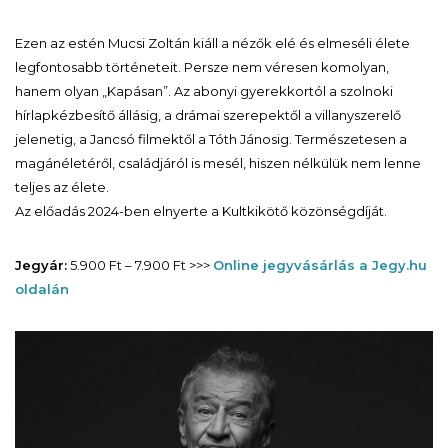
Ezen az estén Mucsi Zoltán kiáll a nézők elé és elmeséli élete
legfontosabb történeteit. Persze nem véresen komolyan,
hanem olyan „Kapásan”. Az abonyi gyerekkortól a szolnoki
hírlapkézbesítő állásig, a drámai szerepektől a villanyszerelő
jelenetig, a Jancsó filmektől a Tóth Jánosig. Természetesen a
magánéletéről, családjáról is mesél, hiszen nélkülük nem lenne
teljes az élete.
Az előadás 2024-ben elnyerte a Kultkikötő közönségdíját.
Jegyár:
5.900 Ft – 7.900 Ft >>>
Online jegyvásárlás a Jegy.hu
oldalán