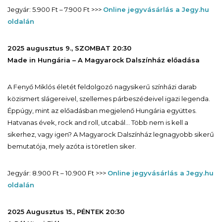
Jegyár: 5.900 Ft – 7.900 Ft >>>
Online jegyvásárlás a Jegy.hu
oldalán
2025 augusztus 9., SZOMBAT 20:30
Made in Hungária – A Magyarock Dalszínház előadása
A Fenyő Miklós életét feldolgozó nagysikerű színházi darab
közismert slágereivel, szellemes párbeszédeivel igazi legenda.
Éppúgy, mint az előadásban megjelenő Hungária együttes.
Hatvanas évek, rock and roll, utcabál… Több nem is kell a
sikerhez, vagy igen? A Magyarock Dalszínház legnagyobb sikerű
bemutatója, mely azóta is töretlen siker.
Jegyár: 8.900 Ft – 10.900 Ft >>>
Online jegyvásárlás a Jegy.hu
oldalán
2025 Augusztus 15., PÉNTEK 20:30