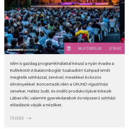
/
BALATONBOGLÁR
/
SZÍNHÁZ
Idén is gazdag programkínálattal készül a nyári évadra a
Kultkikötő! A Balatonboglár Szabadtéri Színpad ismét
megtelik színházzal, zenével, mesékkel és közös
élményekkel. Koncertezik idén a GRUND vígszínházi
zenekar, Halász Judit, és önálló produkciójával érkezik
Lábas Viki, valamint gyerekdarabok és népszerű színházi
előadások várják a nézőket.
TOVÁBB