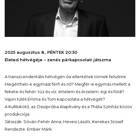
2025 augusztus 8., PÉNTEK 20:30
Életed hétvégéje – zenés párkapcsolati játszma
A transzcendentális hétvégén ősi ellentétek törnek felszínre.
Megértheti-e egymást férfi és nő? Megfér-e egymás mellett a
fekete és fehér; tűz és víz; értelem és érzelem; égi és földi?
Vajon túléli Emma és Tom kapcsolata a hétvégét?
A Kultkikötő, az Összpróba Alapítvány és a Thália Színház közös
produkciója.
Játsszák: Sóvári-Fehér Anna, Hevesi László, Kerekes József
Rendezte: Ember Márk