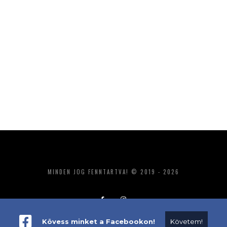
MINDEN JOG FENNTARTVA! © 2019 - 2026
Kövess minket a Facebookon!
Követem!
ADATKEZELÉS
IMPRESSZUM
MÉDIAAJÁNLAT