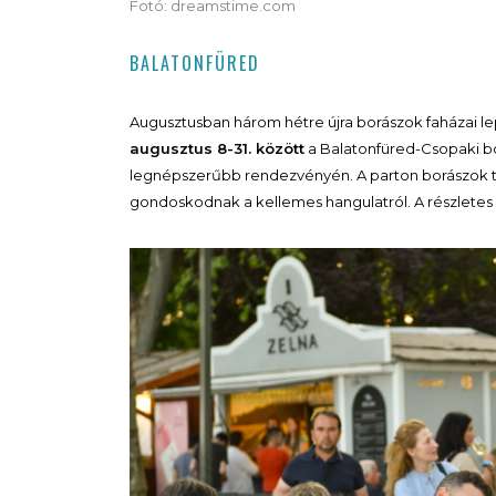
Fotó: dreamstime.com
BALATONFÜRED
Augusztusban három hétre újra borászok faházai lep
augusztus 8-31. között
a Balatonfüred-Csopaki bo
legnépszerűbb rendezvényén. A parton borászok t
gondoskodnak a kellemes hangulatról. A részlete