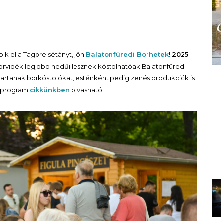
ik el a Tagore sétányt, jön
Balatonfüredi Borhetek
!
2025
rvidék legjobb nedűi lesznek kóstolhatóak Balatonfüred
artanak borkóstolókat, esténként pedig zenés produkciók is
s program
cikkünkben
olvasható.