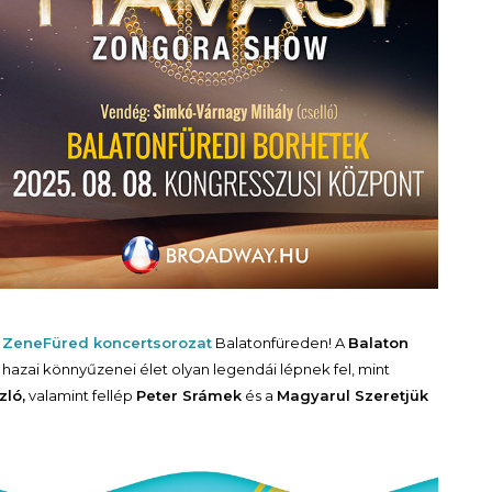
a
ZeneFüred koncertsorozat
Balatonfüreden! A
Balaton
hazai könnyűzenei élet olyan legendái lépnek fel, mint
zló,
valamint fellép
Peter Srámek
és a
Magyarul Szeretjük