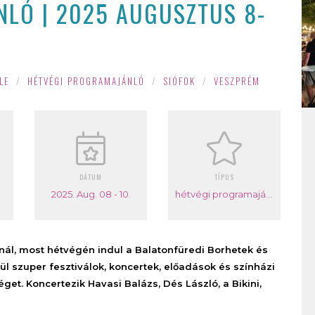
LÓ | 2025 AUGUSZTUS 8-
LE
/
HÉTVÉGI PROGRAMAJÁNLÓ
/
SIÓFOK
/
VESZPRÉM
DÁTUM
TÍPUS
2025. Aug. 08 - 10.
hétvégi programajánló
nál, most hétvégén indul a Balatonfüredi Borhetek és
vül szuper fesztiválok, koncertek, előadások és színházi
éget. Koncertezik Havasi Balázs, Dés László, a Bikini,