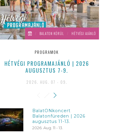
/
BALATON KÖRÜL
/
HÉTVÉGI AJÁNLÓ
PROGRAMOK
HÉTVÉGI PROGRAMAJÁNLÓ | 2026
NYÁRESTI KO
AUGUSZTUS 7-9.
JÚLIUS
2026. AUG. 07 - 09.
202
BalatONkoncert
Balatonfüreden | 2026
augusztus 11-13.
2026. Aug. 11 - 13.