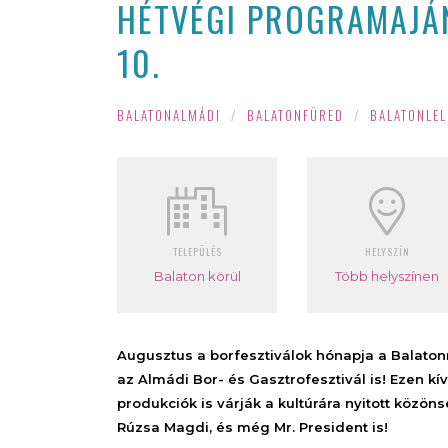
HÉTVÉGI PROGRAMAJÁN
10.
BALATONALMÁDI
/
BALATONFÜRED
/
BALATONLEL
TELEPÜLÉS
HELYSZÍN
Balaton körül
Több helyszínen
Augusztus a borfesztiválok hónapja a Balaton
az Almádi Bor- és Gasztrofesztivál is! Ezen kí
produkciók is várják a kultúrára nyitott közöns
Rúzsa Magdi, és még Mr. President is!