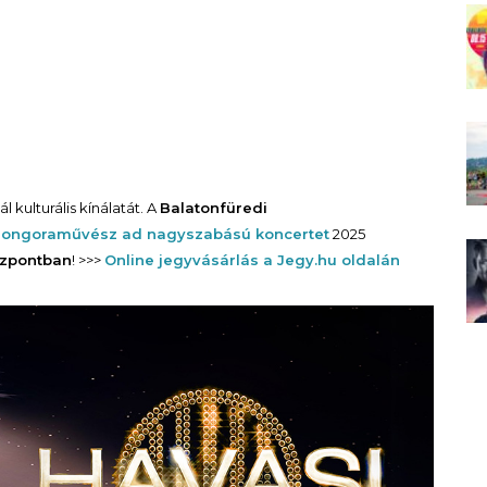
 kulturális kínálatát. A
Balatonfüredi
 zongoraművész ad nagyszabású koncertet
2025
özpontban
! >>>
Online jegyvásárlás a Jegy.hu oldalán