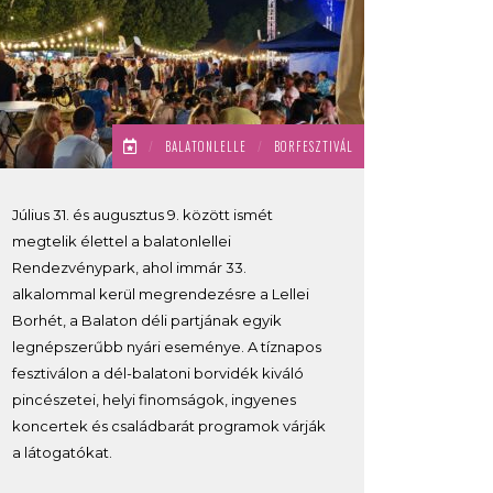
/
BALATONLELLE
/
BORFESZTIVÁL
Július 31. és augusztus 9. között ismét
megtelik élettel a balatonlellei
Rendezvénypark, ahol immár 33.
alkalommal kerül megrendezésre a Lellei
Borhét, a Balaton déli partjának egyik
legnépszerűbb nyári eseménye. A tíznapos
fesztiválon a dél-balatoni borvidék kiváló
pincészetei, helyi finomságok, ingyenes
koncertek és családbarát programok várják
a látogatókat.