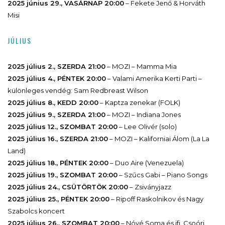
2025 június 29., VASÁRNAP 20:00
– Fekete Jenő & Horváth
Misi
JÚLIUS
2025 július 2., SZERDA 21:00
– MOZI – Mamma Mia
2025 július 4., PÉNTEK 20:00
– Valami Amerika Kerti Parti –
különleges vendég: Sam Redbreast Wilson
2025 július 8., KEDD 20:00
– Kaptza zenekar (FOLK)
2025 július 9., SZERDA 21:00
– MOZI – Indiana Jones
2025 július 12., SZOMBAT 20:00
– Lee Olivér (solo)
2025 július 16., SZERDA 21:00
– MOZI – Kaliforniai Álom (La La
Land)
2025 július 18., PÉNTEK 20:00
– Duo Aire (Venezuela)
2025 július 19., SZOMBAT 20:00
– Szűcs Gabi – Piano Songs
2025 július 24., CSÜTÖRTÖK 20:00
– Zsiványjazz
2025 július 25., PÉNTEK 20:00
– Ripoff Raskolnikov és Nagy
Szabolcs koncert
2025 július 26., SZOMBAT 20:00
– Nóvé Soma és ifj. Csoóri