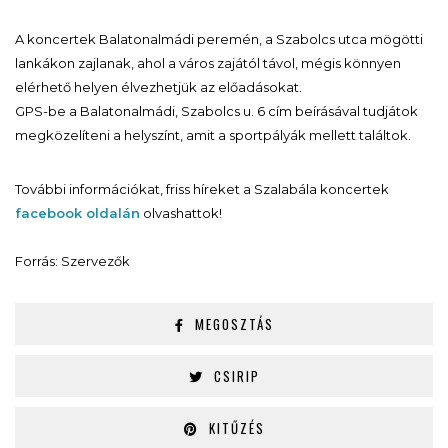
A koncertek Balatonalmádi peremén, a Szabolcs utca mögötti
lankákon zajlanak, ahol a város zajától távol, mégis könnyen
elérhető helyen élvezhetjük az előadásokat.
GPS-be a Balatonalmádi, Szabolcs u. 6 cím beírásával tudjátok
megközelíteni a helyszínt, amit a sportpályák mellett találtok.
További információkat, friss híreket a Szalabála koncertek
facebook oldalán
olvashattok!
Forrás: Szervezők
MEGOSZTÁS
CSIRIP
KITŰZÉS