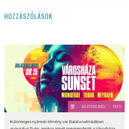
HOZZÁSZÓLÁSOK
/
BALATONALMÁDI
/
PARTY
Különleges nyáresti élmény vár Balatonalmádiban
augusztus 15-én, amikor ismét megrendezik a Városháza