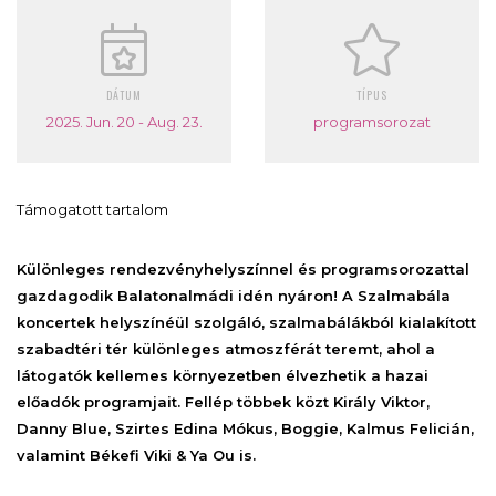
DÁTUM
TÍPUS
2025. Jun. 20 - Aug. 23.
programsorozat
Támogatott tartalom
Különleges rendezvényhelyszínnel és programsorozattal
gazdagodik Balatonalmádi idén nyáron! A Szalmabála
koncertek helyszínéül szolgáló, szalmabálákból kialakított
szabadtéri tér különleges atmoszférát teremt, ahol a
látogatók kellemes környezetben élvezhetik a hazai
előadók programjait. Fellép többek közt Király Viktor,
Danny Blue, Szirtes Edina Mókus, Boggie, Kalmus Felicián,
valamint Békefi Viki & Ya Ou is.