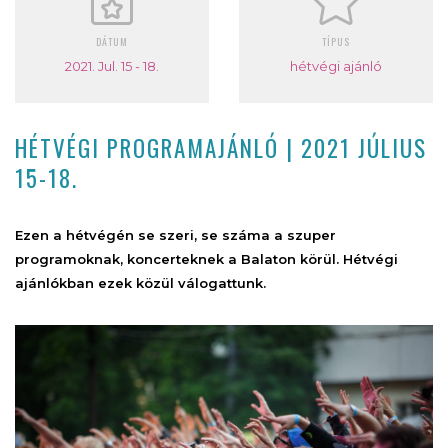
DÁTUM
TÍPUS
2021. Jul. 15 - 18.
hétvégi ajánló
HÉTVÉGI PROGRAMAJÁNLÓ | 2021 JÚLIUS
15-18.
Ezen a hétvégén se szeri, se száma a szuper
programoknak, koncerteknek a Balaton körül. Hétvégi
ajánlókban ezek közül válogattunk.