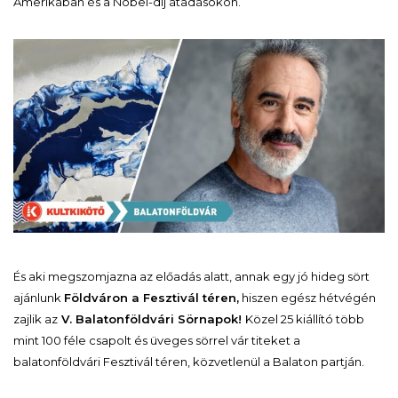
Amerikában és a Nobel-díj átadásokon.
És aki megszomjazna az előadás alatt, annak egy jó hideg sört
ajánlunk
Földváron a Fesztivál téren,
hiszen egész hétvégén
zajlik az
V. Balatonföldvári Sörnapok!
Közel 25 kiállító több
mint 100 féle csapolt és üveges sörrel vár titeket a
balatonföldvári Fesztivál téren, közvetlenül a Balaton partján.