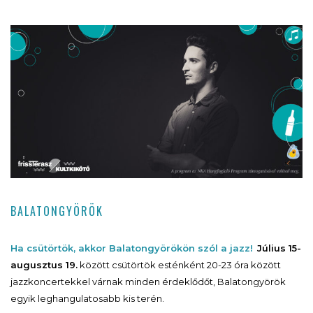
BALATONGYÖRÖK
Ha csütörtök, akkor Balatongyörökön szól a jazz!
Július 15-
augusztus 19.
között csütörtök esténként 20-23 óra között
jazzkoncertekkel várnak minden érdeklődőt, Balatongyörök
egyik leghangulatosabb kis terén.