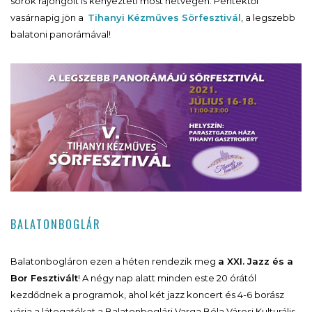
sörök rajongóit is kényezteti most hétvégén. Péntektől
vasárnapig jön a
Tihanyi Kézműves Sörfesztivál
, a legszebb
balatoni panorámával!
BALATONBOGLÁR
Balatonbogláron ezen a héten rendezik meg
a XXI. Jazz és a
Bor Fesztivált
! A négy nap alatt minden este 20 órától
kezdődnek a programok, ahol két jazz koncert és 4-6 borász
várja a látogatókat a Balatonboglári Varga Béla Városi Kulturális