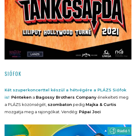
SIÓFOK
Két szuperkoncerttel készül a hétvégére a PLÁZS Siófok
is!
Pénteken
a
Bagossy Brothers Company
énekelteti meg
a PLÁZS közönségét,
szombaton
pedig
Majka & Curtis
mozgatja meg a rajongókat. Vendég:
Pápai Joci