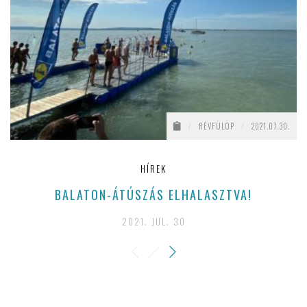
/
RÉVFÜLÖP
/
2021.07.30.
HÍREK
BALATON-ÁTÚSZÁS ELHALASZTVA!
2021. JUL. 30