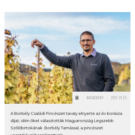
/
BADACSONY
/
2021.10.23.
A Borbély Családi Pincészet tavaly elnyerte az év borásza
díjat, idén őket választották Magyarország Legszebb
Szőlőbirtokának. Borbély Tamással, a pincészet
vezetőjével beszélgettünk.