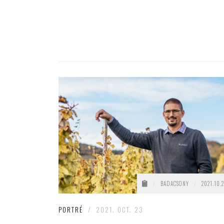
/
BADACSONY
/
2021.10.2
PORTRÉ
/
2021. OCT. 23