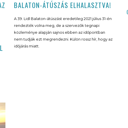
AZ
BALATON-ÁTÚSZÁS ELHALASZTVA!
A 39. Lidl Balaton-átúszást eredetileg 2021 július 31-én
rendezték volna meg, de a szervezők tegnapi
közleménye alapján sajnos ebben az időpontban
nem tudják ezt megrendezni. Külön rossz hír, hogy az
L
időjárás miatt.