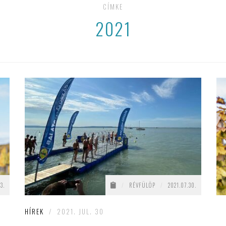
CÍMKE
2021
3.
/
RÉVFÜLÖP
/
2021.07.30.
HÍREK
/
2021. JUL. 30