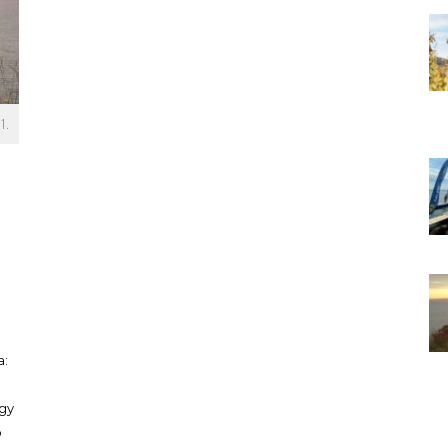
1.
a:
egy
b