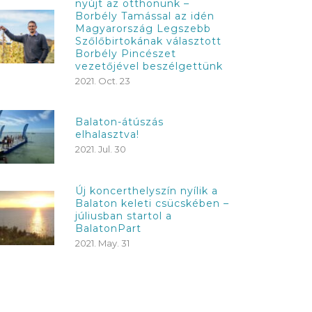
nyújt az otthonunk –
Borbély Tamással az idén
Magyarország Legszebb
Szőlőbirtokának választott
Borbély Pincészet
vezetőjével beszélgettünk
2021. Oct. 23
Balaton-átúszás
elhalasztva!
2021. Jul. 30
Új koncerthelyszín nyílik a
Balaton keleti csücskében –
júliusban startol a
BalatonPart
2021. May. 31