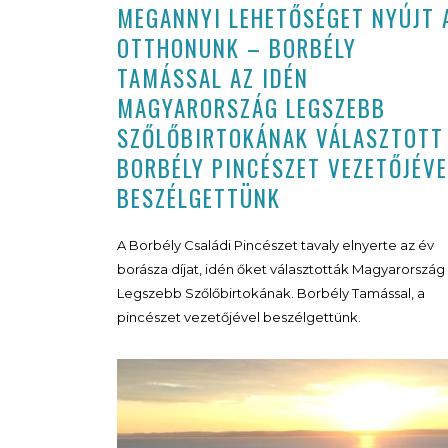
MEGANNYI LEHETŐSÉGET NYÚJT 
OTTHONUNK – BORBÉLY
TAMÁSSAL AZ IDÉN
MAGYARORSZÁG LEGSZEBB
SZŐLŐBIRTOKÁNAK VÁLASZTOTT
BORBÉLY PINCÉSZET VEZETŐJÉVE
BESZÉLGETTÜNK
A Borbély Családi Pincészet tavaly elnyerte az év
borásza díjat, idén őket választották Magyarország
Legszebb Szőlőbirtokának. Borbély Tamással, a
pincészet vezetőjével beszélgettünk.