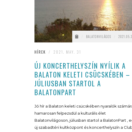
/
BALATONVILÁGOS
/
2021.05.3
HÍREK
/
2021. MAY. 31
ÚJ KONCERTHELYSZÍN NYÍLIK A
BALATON KELETI CSÜCSKÉBEN –
JÚLIUSBAN STARTOL A
BALATONPART
Jó hír a Balaton keleti csücskében nyaralók számár
hamarosan felpezsdül a kulturális élet
Balatonvilágoson, júliusban startol a BalatonPart , 
új szabadtéri kultközpont és koncerthelyszín a Clu