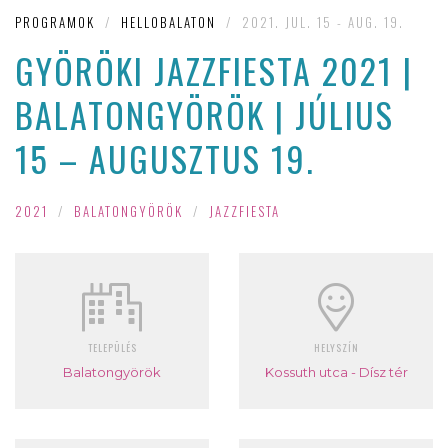
PROGRAMOK
/
HELLOBALATON
/
2021. JUL. 15 - AUG. 19.
GYÖRÖKI JAZZFIESTA 2021 |
BALATONGYÖRÖK | JÚLIUS
15 – AUGUSZTUS 19.
2021
/
BALATONGYÖRÖK
/
JAZZFIESTA
TELEPÜLÉS
HELYSZÍN
Balatongyörök
Kossuth utca - Dísz tér