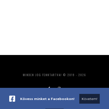
MINDEN JOG FENNTARTVA! © 2019 - 2026
Kövess minket a Facebookon!
Követem!
ADATKEZELÉS
IMPRESSZUM
MÉDIAAJÁNLAT