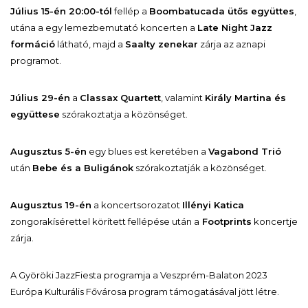
Július 15-én 20:00-tól
fellép a
Boombatucada ütős együttes
,
utána a egy lemezbemutató koncerten a
Late Night Jazz
formáció
látható, majd a
Saalty zenekar
zárja az aznapi
programot.
Július 29-én
a
Classax Quartett
, valamint
Király Martina és
együttese
szórakoztatja a közönséget.
Augusztus 5-én
egy blues est keretében a
Vagabond Trió
után
Bebe és a Buligánok
szórakoztatják a közönséget.
Augusztus 19-én
a koncertsorozatot
Illényi Katica
zongorakísérettel körített fellépése után a
Footprints
koncertje
zárja.
A Györöki JazzFiesta programja a Veszprém-Balaton 2023
Európa Kulturális Fővárosa program támogatásával jött létre.