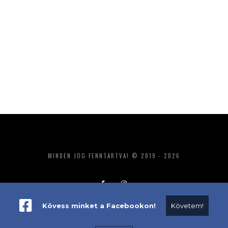
MINDEN JOG FENNTARTVA! © 2019 - 2026
Kövess minket a Facebookon!
Követem!
ADATKEZELÉS
IMPRESSZUM
MÉDIAAJÁNLAT