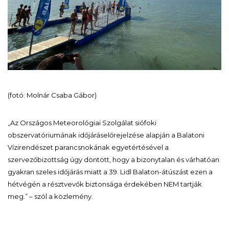
(fotó: Molnár Csaba Gábor)
„Az Országos Meteorológiai Szolgálat siófoki
obszervatóriumának időjáráselőrejelzése alapján a Balatoni
Vízirendészet parancsnokának egyetértésével a
szervezőbizottság úgy döntött, hogy a bizonytalan és várhatóan
gyakran szeles időjárás miatt a 39. Lidl Balaton-átúszást ezen a
hétvégén a résztvevők biztonsága érdekében NEM tartják
meg.” – szól a közlemény.