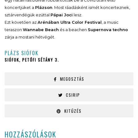
egy hatalmas bulival robbantották be a Covid utáni első
koncertjüket a
Plázson
. Most ráadásként ismét koncerteznek,
sztárvendégük ezúttal
Pápai Joci
lesz.
Ezt követően az
Arénában Ultra Color Festival
, a music
teraszon
Wannabe Beach
és a beachen
Supernova techno
zárja a mostani hétvégét.
PLÁZS SIÓFOK
SIÓFOK, PETŐFI SÉTÁNY 3.
MEGOSZTÁS
CSIRIP
KITŰZÉS
HOZZÁSZÓLÁSOK