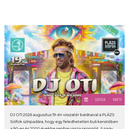
/
SIÓFOK
/
PARTY
DJ OTI 2026 augusztus 19-én visszatér barátaival a PLÁZS
Siófok színpadára, hogy egy feledhetetlen buli keretében
a 90-es és 2000 évekbe repítse vissza rajongóit. A nagy