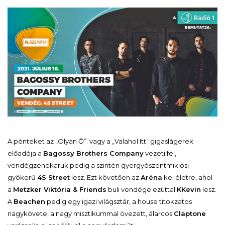
A pénteket az „Olyan Ő”. vagy a „Valahol Itt” gigaslágerek
előadója a
Bagossy Brothers Company
vezeti fel,
vendégzenekaruk pedig a szintén gyergyószentmiklósi
gyökerű
4S Street
lesz. Ezt követően az
Aréna
kel életre, ahol
a
Metzker Viktória & Friends
buli vendége ezúttal
KKevin
lesz.
A
Beachen
pedig egy igazi világsztár, a house titokzatos
nagykövete, a nagy misztikummal övezett, álarcos
Claptone