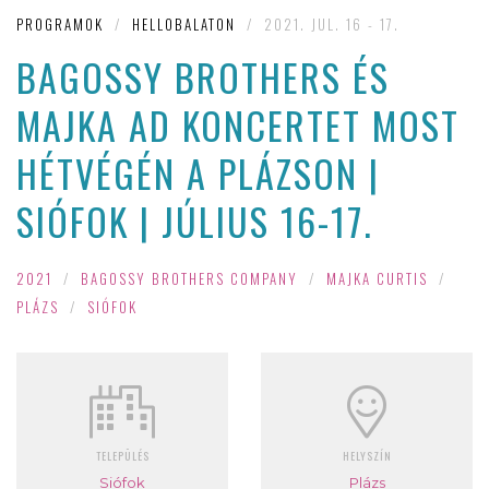
PROGRAMOK
/
HELLOBALATON
/
2021. JUL. 16 - 17.
BAGOSSY BROTHERS ÉS
MAJKA AD KONCERTET MOST
HÉTVÉGÉN A PLÁZSON |
SIÓFOK | JÚLIUS 16-17.
2021
/
BAGOSSY BROTHERS COMPANY
/
MAJKA CURTIS
/
PLÁZS
/
SIÓFOK
TELEPÜLÉS
HELYSZÍN
Siófok
Plázs