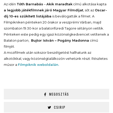
Az idén
Tóth Barnabás
–
Akik maradtak
című alkotása kapta
a legjobb játékfilmnek járó Magyar Filmdíjat
, sőt az
Oscar-
díj 10-es szűkített listájába
is beválogatták a filmet. A
Filmpikniken pénteken 20 órakor a veszprémi Várban, majd
szombaton 19.30-kor a balatonfüredi Tagore sétányon vetítik.
Pénteken este pedig egy igazi közönségkedvencet vetítenek a
Balaton parton,
Bujtor István – Pogány Madonna
című
filmjét.
A mozifilmek után sokszor beszélgetést hallhatunk az
alkotókkal, vagy közönségtalálkozón vehetünk részt. Részletes
műsor a
Filmpiknik weboldalán.
MEGOSZTÁS
CSIRIP