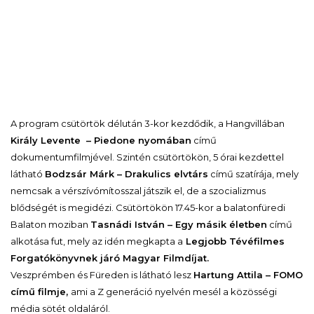
A program csütörtök délután 3-kor kezdődik, a Hangvillában
Király Levente – Piedone nyomában
című
dokumentumfilmjével. Szintén csütörtökön, 5 órai kezdettel
látható
Bodzsár Márk – Drakulics elvtárs
című szatírája, mely
nemcsak a vérszívómítosszal játszik el, de a szocializmus
blődségét is megidézi. Csütörtökön 17.45-kor a balatonfüredi
Balaton moziban
Tasnádi István – Egy másik életben
című
alkotása fut, mely az idén megkapta a
Legjobb Tévéfilmes
Forgatókönyvnek járó Magyar Filmdíjat.
Veszprémben és Füreden is látható lesz
Hartung Attila – FOMO
című filmje,
ami a Z generáció nyelvén mesél a közösségi
média sötét oldaláról.