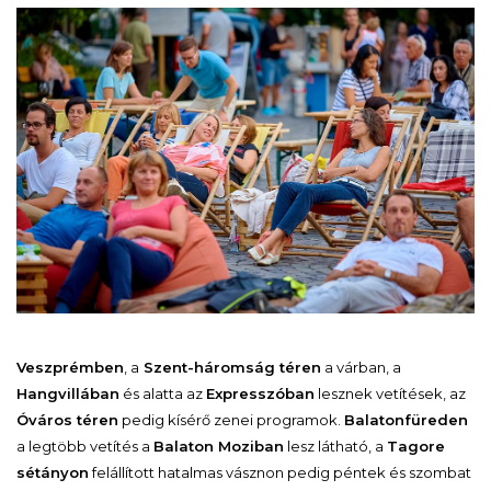
Veszprémben
, a
Szent-háromság téren
a várban, a
Hangvillában
és alatta az
Expresszóban
lesznek vetítések, az
Óváros téren
pedig kísérő zenei programok.
Balatonfüreden
a legtöbb vetítés a
Balaton Moziban
lesz látható, a
Tagore
sétányon
felállított hatalmas vásznon pedig péntek és szombat