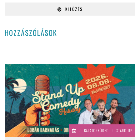
KITŰZÉS
HOZZÁSZÓLÁSOK
/
BALATONFÜRED
/
STAND-UP