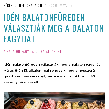
HÍREK
/
HELLOBALATON
/
2026. MAY. 05
IDÉN BALATONFÜREDEN
VÁLASZTJÁK MEG A BALATON
FAGYIJÁT
A BALATON FAGYIJA
/
BALATONFÜRED
Idén Balatonfüreden választják meg a Balaton Fagyiját!
Május 8-án 13. alkalommal rendezik meg a népszerű
gasztronómiai versenyt, melyre idén is több, mint 30
versenymű érkezett.