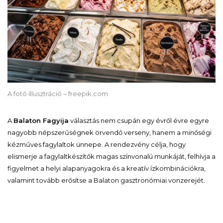
A fotó illusztráció – freepik.com
A
Balaton Fagyija
választás nem csupán egy évről évre egyre
nagyobb népszerűségnek örvendő verseny, hanem a minőségi
kézműves fagylaltok ünnepe. A rendezvény célja, hogy
elismerje a fagylaltkészítők magas színvonalú munkáját, felhívja a
figyelmet a helyi alapanyagokra és a kreatív ízkombinációkra,
valamint tovább erősítse a Balaton gasztronómiai vonzerejét.