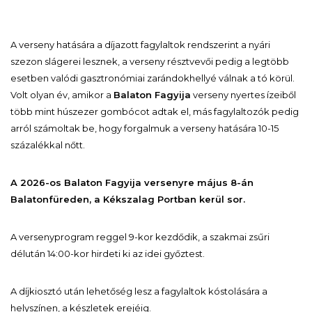
A verseny hatására a díjazott fagylaltok rendszerint a nyári
szezon slágerei lesznek, a verseny résztvevői pedig a legtöbb
esetben valódi gasztronómiai zarándokhellyé válnak a tó körül.
Volt olyan év, amikor a
Balaton Fagyija
verseny nyertes ízeiből
több mint húszezer gombócot adtak el, más fagylaltozók pedig
arról számoltak be, hogy forgalmuk a verseny hatására 10-15
százalékkal nőtt.
A 2026-os Balaton Fagyija versenyre május 8-án
Balatonfüreden, a Kékszalag Portban kerül sor.
A versenyprogram reggel 9-kor kezdődik, a szakmai zsűri
délután 14:00-kor hirdeti ki az idei győztest.
A díjkiosztó után lehetőség lesz a fagylaltok kóstolására a
helyszínen, a készletek erejéig.