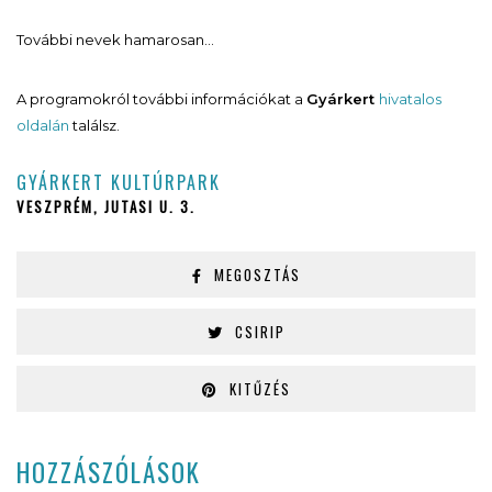
További nevek hamarosan…
A programokról további információkat a
Gyárkert
hivatalos
oldalán
találsz.
GYÁRKERT KULTÚRPARK
VESZPRÉM, JUTASI U. 3.
MEGOSZTÁS
CSIRIP
KITŰZÉS
HOZZÁSZÓLÁSOK