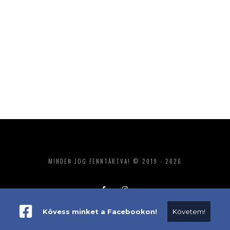
MINDEN JOG FENNTARTVA! © 2019 - 2026
Kövess minket a Facebookon!
Követem!
ADATKEZELÉS
IMPRESSZUM
MÉDIAAJÁNLAT