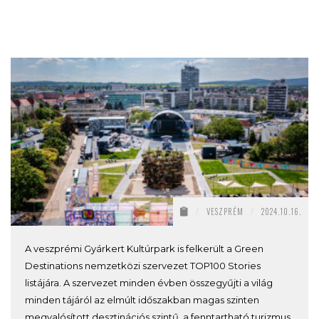
/
VESZPRÉM
/
2024.10.16.
A veszprémi Gyárkert Kultúrpark is felkerült a Green
Destinations nemzetközi szervezet TOP100 Stories
listájára. A szervezet minden évben összegyűjti a világ
minden tájáról az elmúlt időszakban magas szinten
megvalósított desztinációs szintű, a fenntartható turizmus