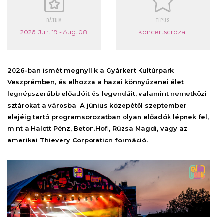
DÁTUM
TÍPUS
2026. Jun. 19 - Aug. 08.
koncertsorozat
2026-ban ismét megnyílik a Gyárkert Kultúrpark
Veszprémben, és elhozza a hazai könnyűzenei élet
legnépszerűbb előadóit és legendáit, valamint nemetközi
sztárokat a városba! A június közepétől szeptember
elejéig tartó programsorozatban olyan előadók lépnek fel,
mint a Halott Pénz, Beton.Hofi, Rúzsa Magdi, vagy az
amerikai Thievery Corporation formáció.