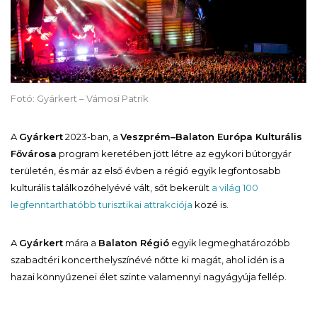
Fotó: Gyárkert – Vámosi Patrik
A
Gyárkert
2023-ban, a
Veszprém–Balaton Európa Kulturális
Fővárosa
program keretében jött létre az egykori bútorgyár
területén, és már az első évben a régió egyik legfontosabb
kulturális találkozóhelyévé vált, sőt bekerült
a világ 100
legfenntarthatóbb turisztikai attrakciója
közé is.
A
Gyárkert
mára a
Balaton Régió
egyik legmeghatározóbb
szabadtéri koncerthelyszínévé nőtte ki magát, ahol idén is a
hazai könnyűzenei élet szinte valamennyi nagyágyúja fellép.