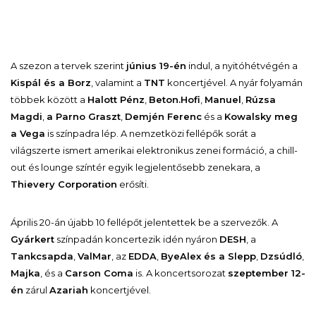
A szezon a tervek szerint
június 19-én
indul, a nyitóhétvégén a
Kispál és a Borz
, valamint a
TNT
koncertjével. A nyár folyamán
többek között a
Halott Pénz
,
Beton.Hofi
,
Manuel
,
Rúzsa
Magdi
,
a Parno Graszt
,
Demjén Ferenc
és a
Kowalsky meg
a Vega
is színpadra lép. A nemzetközi fellépők sorát a
világszerte ismert amerikai elektronikus zenei formáció, a chill-
out és lounge színtér egyik legjelentősebb zenekara, a
Thievery Corporation
erősíti.
Április 20-án újabb 10 fellépőt jelentettek be a szervezők. A
Gyárkert
színpadán koncertezik idén nyáron
DESH
, a
Tankcsapda
,
ValMar
, az
EDDA
,
ByeAlex és a Slepp
,
Dzsúdló
,
Majka
, és a
Carson Coma
is. A koncertsorozat
szeptember 12-
én
zárul
Azariah
koncertjével.