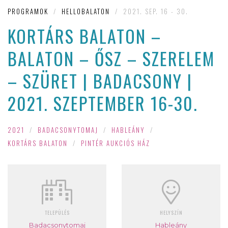
PROGRAMOK
/
HELLOBALATON
/
2021. SEP. 16 - 30.
KORTÁRS BALATON –
BALATON – ŐSZ – SZERELEM
– SZÜRET | BADACSONY |
2021. SZEPTEMBER 16-30.
2021
/
BADACSONYTOMAJ
/
HABLEÁNY
/
KORTÁRS BALATON
/
PINTÉR AUKCIÓS HÁZ
TELEPÜLÉS
HELYSZÍN
Badacsonytomaj
Hableány