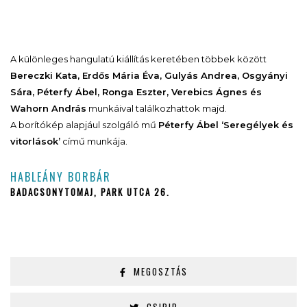
A különleges hangulatú kiállítás keretében többek között
Bereczki Kata, Erdős Mária Éva, Gulyás Andrea, Osgyányi
Sára, Péterfy Ábel, Ronga Eszter, Verebics Ágnes és
Wahorn András
munkáival találkozhattok majd.
A borítókép alapjául szolgáló mű
Péterfy Ábel ‘Seregélyek és
vitorlások’
című munkája.
HABLEÁNY BORBÁR
BADACSONYTOMAJ, PARK UTCA 26.
MEGOSZTÁS