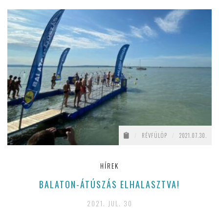
/
RÉVFÜLÖP
/
2021.07.30.
HÍREK
BALATON-ÁTÚSZÁS ELHALASZTVA!
M
2021. JUL. 30