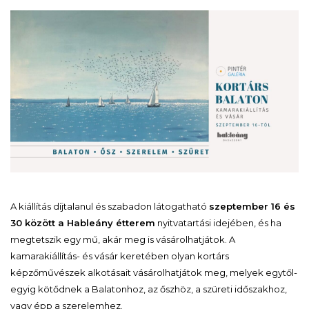
A kiállítás díjtalanul és szabadon látogatható
szeptember 16 és
30 között a Hableány étterem
nyitvatartási idejében, és ha
megtetszik egy mű, akár meg is vásárolhatjátok. A
kamarakiállítás- és vásár keretében olyan kortárs
képzőművészek alkotásait vásárolhatjátok meg, melyek egytől-
egyig kötődnek a Balatonhoz, az őszhöz, a szüreti időszakhoz,
vagy épp a szerelemhez.