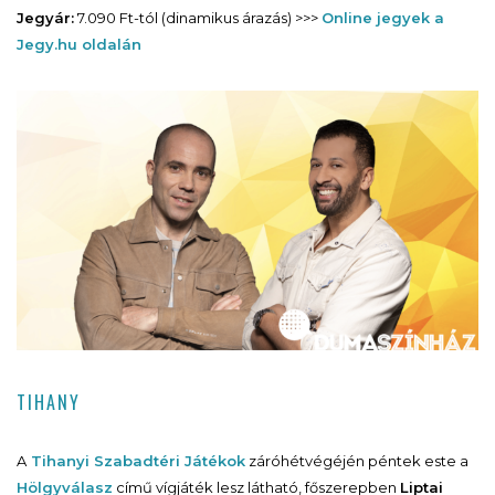
Jegyár:
7.090 Ft-tól (dinamikus árazás) >>>
Online jegyek a
Jegy.hu oldalán
TIHANY
A
Tihanyi Szabadtéri Játékok
záróhétvégéjén péntek este a
Hölgyválasz
című vígjáték lesz látható, főszerepben
Liptai