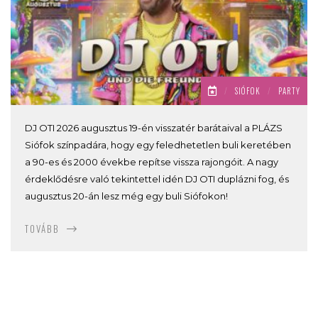
/
SIÓFOK
/
PARTY
DJ OTI 2026 augusztus 19-én visszatér barátaival a PLÁZS
Siófok színpadára, hogy egy feledhetetlen buli keretében
a 90-es és 2000 évekbe repítse vissza rajongóit. A nagy
érdeklődésre való tekintettel idén DJ OTI duplázni fog, és
augusztus 20-án lesz még egy buli Siófokon!
TOVÁBB