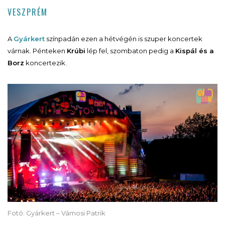
VESZPRÉM
A
Gyárkert
színpadán ezen a hétvégén is szuper koncertek
várnak. Pénteken
Krúbi
lép fel, szombaton pedig a
Kispál és a
Borz
koncertezik.
Fotó: Gyárkert – Vámosi Patrik