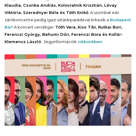
Klaudia, Csonka András, Kolovratnik Krisztián, Lévay
Viktória, Szerednyei Béla és Tóth Enikő
. A szombat esti
zárókoncertre pedig igazi sztárárparádéval érkezik a
Budapest
Bár
! A koncert vendégei:
Tóth Vera, Kiss Tibi, Rutkai Bori,
Ferenczi György, Behumi Dóri, Ferenczi Bora és Kollár-
Klemencz László
. Jegyinformációk
cikkünkben
.