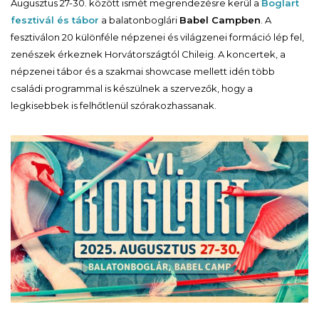
Augusztus 27-30. között ismét megrendezésre kerül a
Boglart
fesztivál és tábor
a balatonboglári
Babel Campben
. A
fesztiválon 20 különféle népzenei és világzenei formáció lép fel,
zenészek érkeznek Horvátországtól Chileig. A koncertek, a
népzenei tábor és a szakmai showcase mellett idén több
családi programmal is készülnek a szervezők, hogy a
legkisebbek is felhőtlenül szórakozhassanak.