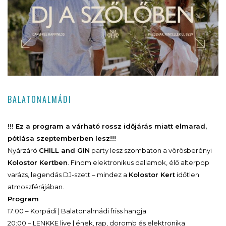
BALATONALMÁDI
!!! Ez a program a várható rossz időjárás miatt elmarad,
pótlása szeptemberben lesz!!!
Nyárzáró
CHILL and GIN
party lesz szombaton a vörösberényi
Kolostor Kertben
. Finom elektronikus dallamok, élő alterpop
varázs, legendás DJ-szett – mindez a
Kolostor Kert
időtlen
atmoszférájában.
Program
17:00 – Korpádi | Balatonalmádi friss hangja
20:00 – LENKKE live | ének, rap, doromb és elektronika