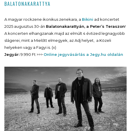
BALATONAKARATTYA
A magyar rockzene ikonikus zenekara, a
Bikini
ad koncertet
2025 augusztus 30-án
Balatonakarattyán, a Peter’s Teraszon
!
A koncerten elhangzanak majd az elmúlt 4 évtized legnagyobb
slágerei, mint a Mielőtt elmegyek, az Adj helyet, a Közeli
helyeken vagy a Fagyi is. (x)
Jegyár:
9.990 Ft >>>
Online jegyvásárlás a Jegy.hu oldalán