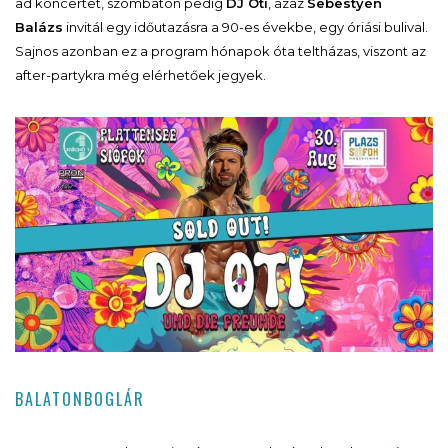
ad koncertet, szombaton pedig
DJ Oti
, azaz
Sebestyén
Balázs
invitál egy időutazásra a 90-es évekbe, egy óriási bulival.
Sajnos azonban ez a program hónapok óta teltházas, viszont az
after-partykra még elérhetőek jegyek.
BALATONBOGLÁR