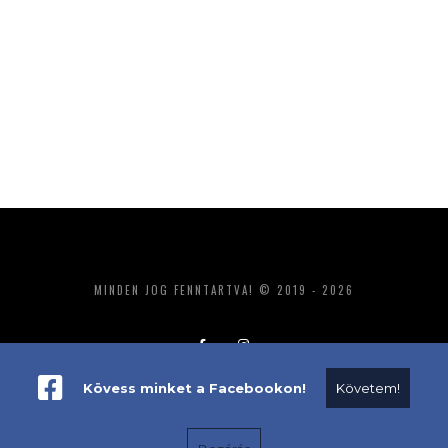
MINDEN JOG FENNTARTVA! © 2019 - 2026
Kövess minket a Facebookon!
Követem!
ADATKEZELÉS
IMPRESSZUM
MÉDIAAJÁNLAT