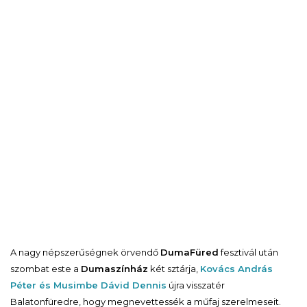
A nagy népszerűségnek örvendő
DumaFüred
fesztivál után
szombat este a
Dumaszínház
két sztárja,
Kovács András
Péter és Musimbe Dávid Dennis
újra visszatér
Balatonfüredre, hogy megnevettessék a műfaj szerelmeseit.