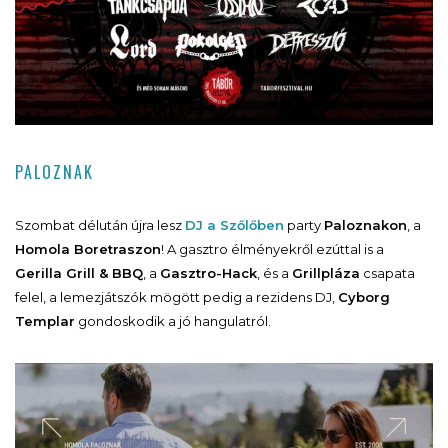
PALOZNAK
Szombat délután újra lesz
DJ a Szőlőben
party
Paloznakon
, a
Homola Boretraszon
! A gasztro élményekről ezúttal is a
Gerilla Grill & BBQ
, a
Gasztro-Hack
, és a
Grillpláza
csapata
felel, a lemezjátszók mögött pedig a rezidens DJ,
Cyborg
Templar
gondoskodik a jó hangulatról.