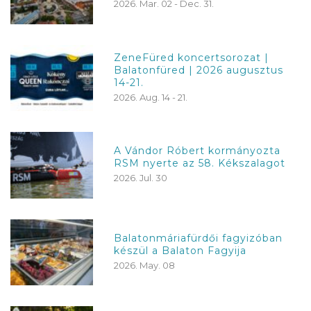
2026. Mar. 02 - Dec. 31.
ZeneFüred koncertsorozat |
Balatonfüred | 2026 augusztus
14-21.
2026. Aug. 14 - 21.
A Vándor Róbert kormányozta
RSM nyerte az 58. Kékszalagot
2026. Jul. 30
Balatonmáriafürdői fagyizóban
készül a Balaton Fagyija
2026. May. 08