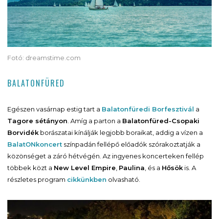
Fotó: dreamstime.com
BALATONFÜRED
Egészen vasárnap estig tart a
Balatonfüredi Borfesztivál
a
Tagore sétányon
. Amíg a parton a
Balatonfüred-Csopaki
Borvidék
borászatai kínálják legjobb boraikat, addig a vízen a
BalatONkoncert
színpadán fellépő előadók szórakoztatják a
közönséget a záró hétvégén. Az ingyenes koncerteken fellép
többek közt a
New Level Empire
,
Paulina
, és a
Hősök
is. A
részletes program
cikkünkben
olvasható.