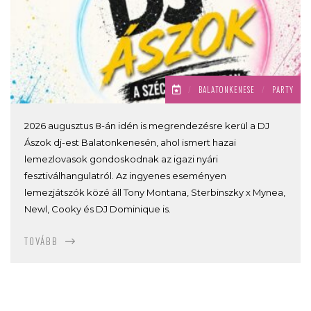
/
BALATONKENESE
/
PARTY
2026 augusztus 8-án idén is megrendezésre kerül a DJ
Ászok dj-est Balatonkenesén, ahol ismert hazai
lemezlovasok gondoskodnak az igazi nyári
fesztiválhangulatról. Az ingyenes eseményen
lemezjátszók közé áll Tony Montana, Sterbinszky x Mynea,
Newl, Cooky és DJ Dominique is.
TOVÁBB