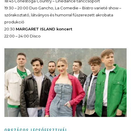
18:45 Conestoga Country – Linedance tánccsoport
19:30 – 20:00 Duo Gancho, La Comedie – Bistro varieté show –
szórakoztató, látványos és humorral fűszerezett akrobata
produkció
20:30
MARGARET ISLAND koncert
22:00 – 24:00 Disco
ORSZÁGOS LECSÓFESZTIVÁL