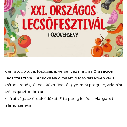
Idén is több tucat főzőcsapat versenyez majd az
Országos
Lecsófesztivál
Lecsókirály
címéért.
A főzőversenyen kívül
számos zenés, táncos, kézműves és gyermek program, valamint
széles gasztronómiai
kínálat várja az érdeklődőket. Este pedig fellép a
Margaret
Island
zenekar.