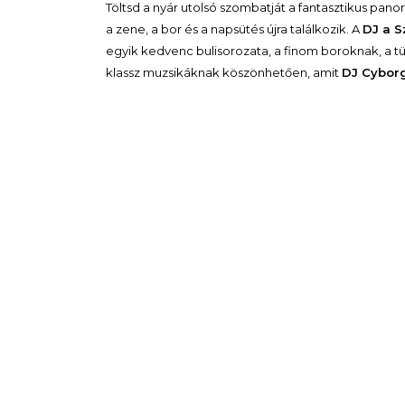
Töltsd a nyár utolsó szombatját a fantasztikus pa
a zene, a bor és a napsütés újra találkozik. A
DJ a S
egyik kedvenc bulisorozata, a finom boroknak, a tü
klassz muzsikáknak köszönhetően, amit
DJ Cybor