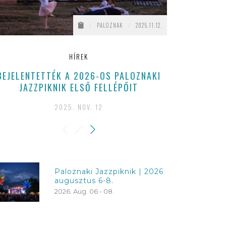
/
PALOZNAK
/
2025.11.12.
HÍREK
BEJELENTETTÉK A 2026-OS PALOZNAKI
LENYŰGÖZŐ 
JAZZPIKNIK ELSŐ FELLÉPŐIT
KÖZÖNSÉ
2025. NOV. 12
Paloznaki Jazzpiknik | 2026
augusztus 6-8.
2026. Aug. 06 - 08.