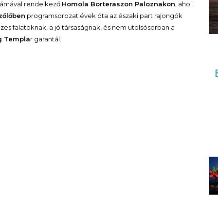
norámával rendelkező
Homola Borteraszon Paloznakon
, ahol
zőlőben
programsorozat évek óta az északi part rajongók
zes falatoknak, a jó társaságnak, és nem utolsósorban a
g Templa
r garantál.