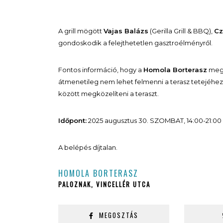
A grill mögött
Vajas Balázs
(Gerilla Grill & BBQ),
Cz
gondoskodik a felejthetetlen gasztroélményről.
Fontos információ, hogy a
Homola Borterasz
megk
átmenetileg nem lehet felmenni a terasz tetejéhez, 
között megközelíteni a teraszt.
Időpont:
2025 augusztus 30. SZOMBAT, 14:00-21:00
A belépés díjtalan.
HOMOLA BORTERASZ
PALOZNAK, VINCELLÉR UTCA
MEGOSZTÁS