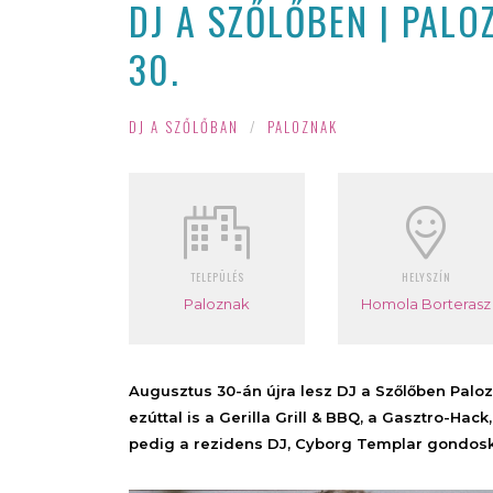
DJ A SZŐLŐBEN | PAL
30.
DJ A SZŐLŐBAN
/
PALOZNAK
TELEPÜLÉS
HELYSZÍN
Paloznak
Homola Borterasz
Augusztus 30-án újra lesz DJ a Szőlőben Palo
ezúttal is a Gerilla Grill & BBQ, a Gasztro-Hac
pedig a rezidens DJ, Cyborg Templar gondosko