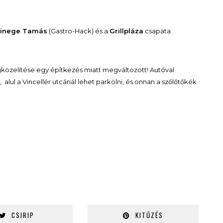
inege Tamás
(Gastro-Hack) és a
Grillpláza
csapata
özelítése egy építkezés miatt megváltozott! Autóval
alul a Vincellér utcánál lehet parkolni, és onnan a szőlőtőkék
CSIRIP
KITŰZÉS