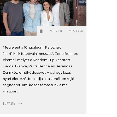
/
PALOZNAK
/
2022.07.26.
Megjelent a 10. jubileumi Paloznaki
JazzPiknik fesztiválhimnusza A Zene Benned
címmel, melyet a Random Trip készített
Dárdai Blanka, Vavra Bence és Gerendás
Dani közreműködésével. A dal egy laza,
nyári életérzésben adja át a zenében rejlő
segítőerőt, ami közös támaszunk a mai
világban.
TOVÁBB