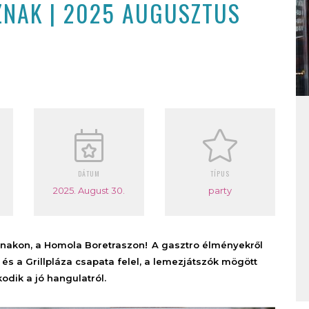
OZNAK | 2025 AUGUSZTUS
DÁTUM
TÍPUS
2025. August 30.
party
znakon, a Homola Boretraszon!
A
gasztro élményekről
k, és a Grillpláza csapata felel, a lemezjátszók mögött
dik a jó hangulatról.