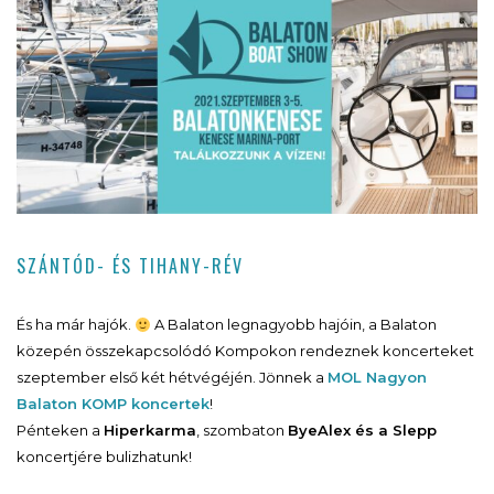
SZÁNTÓD- ÉS TIHANY-RÉV
És ha már hajók.
A Balaton legnagyobb hajóin, a Balaton
közepén összekapcsolódó Kompokon rendeznek koncerteket
szeptember első két hétvégéjén. Jönnek a
MOL Nagyon
Balaton KOMP koncertek
!
Pénteken a
Hiperkarma
, szombaton
ByeAlex és a Slepp
koncertjére bulizhatunk!