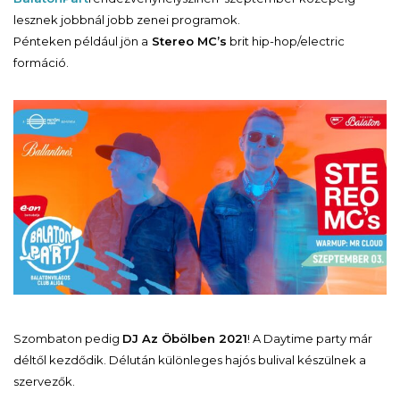
lesznek jobbnál jobb zenei programok.
Pénteken például jön a
Stereo MC’s
brit hip-hop/electric
formáció.
Szombaton pedig
DJ Az Öbölben 2021
! A Daytime party már
déltől kezdődik. Délután különleges hajós bulival készülnek a
szervezők.