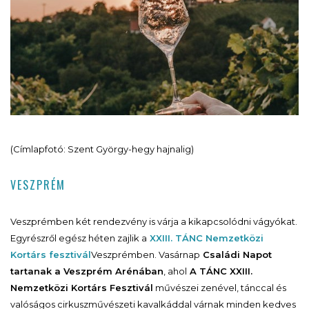
(Címlapfotó: Szent György-hegy hajnalig)
VESZPRÉM
Veszprémben két rendezvény is várja a kikapcsolódni vágyókat.
Egyrészről egész héten zajlik a
XXIII. TÁNC Nemzetközi
Kortárs fesztivál
Veszprémben. Vasárnap
Családi Napot
tartanak a Veszprém Arénában
, ahol
A TÁNC XXIII.
Nemzetközi Kortárs Fesztivál
művészei zenével, tánccal és
valóságos cirkuszművészeti kavalkáddal várnak minden kedves