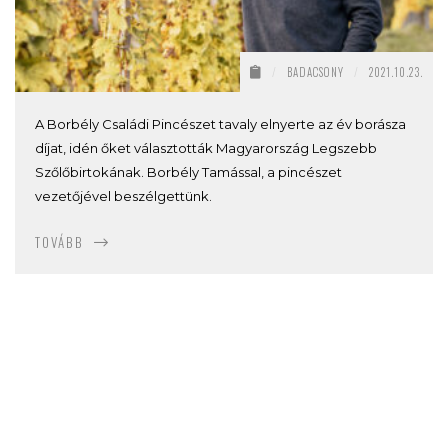
/
BADACSONY
/
2021.10.23.
A Borbély Családi Pincészet tavaly elnyerte az év borásza
díjat, idén őket választották Magyarország Legszebb
Szőlőbirtokának. Borbély Tamással, a pincészet
vezetőjével beszélgettünk.
TOVÁBB