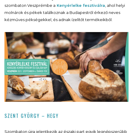
szombaton Veszprémbe a
Kenyérlelke fesztiválra
, ahol helyi
molnárok és pékek találkoznak a Budapestről érkező neves
kézműves pékségekkel, és adnak ízelítőt termékeikből.
SZENT GYÖRGY – HEGY
Szombaton újra jelentkezik az északi part egyik legnépszerűbb