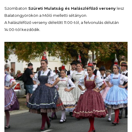
Szombaton
Szüreti Mulatság és Halászléfőző verseny
lesz
Balatongyörökön a Móló melletti sétányon.
A halászléfőző verseny délelőtt 11:00-tól, a felvonulás délután
14:00-tól kezdődik.