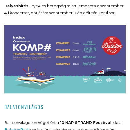
Helyesbítés!
ByeAlex betegség miatt lemondta a szeptember
4-i koncertet, pótlására szeptember 11-én délután kerül sor.
BALATONVILÁGOS
Balatonvilágoson véget ért a
10 NAP STRAND Fesztivál,
de a
BalatonPart
rendezvényhelyszínen szeptember közepéig