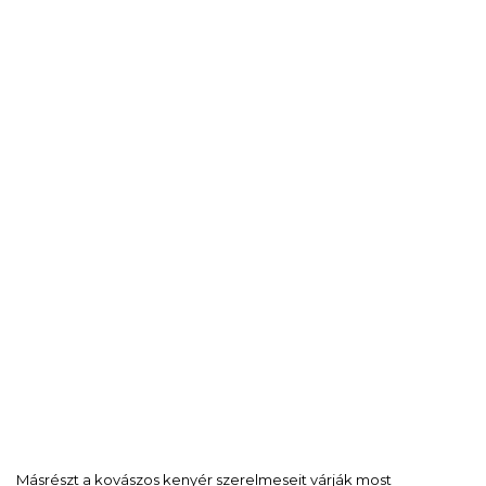
Másrészt a kovászos kenyér szerelmeseit várják most