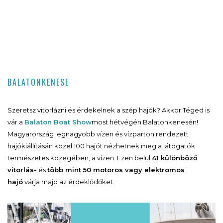
BALATONKENESE
Szeretsz vitorlázni és érdekelnek a szép hajók? Akkor Téged is
vár a
Balaton Boat Show
most hétvégén Balatonkenesén!
Magyarország legnagyobb vízen és vízparton rendezett
hajókiállításán közel 100 hajót nézhetnek meg a látogatók
természetes közegében, a vízen. Ezen belül
41 különböző
vitorlás-
és
több mint 50 motoros vagy elektromos
hajó
várja majd az érdeklődőket.