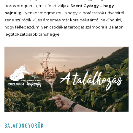
boros programja, mini fesztiválja a
Szent György – hegy
hajnalig
! Ilyenkor megmozdul a hegy, a borászatok udvarairól
zene szűrődik ki, és érdemes már kora délutántól nekiindulni,
hogy felfedezd, milyen csodákat tartogat számodra a Balaton
legtitokzatosabb tanúhegye.
BALATONGYÖRÖK