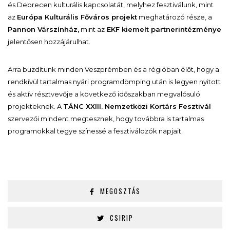
és Debrecen kulturális kapcsolatát, melyhez fesztiválunk, mint
az
Európa Kulturális Főváros projekt
meghatározó része, a
Pannon Várszínház,
mint az
EKF kiemelt partnerintézménye
jelentősen hozzájárulhat.
Arra buzdítunk minden Veszprémben és a régióban élőt, hogy a
rendkívül tartalmas nyári programdömping után is legyen nyitott
és aktív résztvevője a következő időszakban megvalósuló
projekteknek. A
TÁNC XXIII. Nemzetközi Kortárs Fesztivál
szervezői mindent megtesznek, hogy továbbra is tartalmas
programokkal tegye színessé a fesztiválozók napjait.
MEGOSZTÁS
CSIRIP