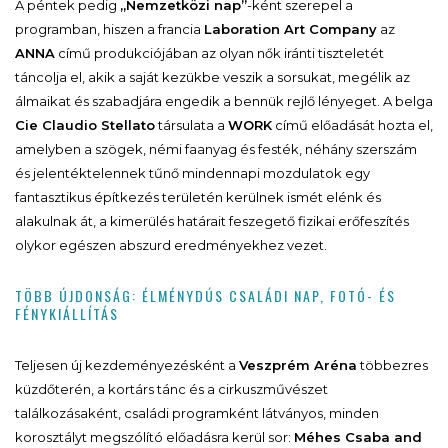
A péntek pedig
„Nemzetközi nap”
-ként szerepel a
programban, hiszen a francia
Laboration Art Company
az
ANNA
című produkciójában az olyan nők iránti tiszteletét
táncolja el, akik a saját kezükbe veszik a sorsukat, megélik az
álmaikat és szabadjára engedik a bennük rejlő lényeget. A belga
Cie Claudio Stellato
társulata a
WORK
című előadását hozta el,
amelyben a szögek, némi faanyag és festék, néhány szerszám
és jelentéktelennek tűnő mindennapi mozdulatok egy
fantasztikus építkezés területén kerülnek ismét elénk és
alakulnak át, a kimerülés határait feszegető fizikai erőfeszítés
olykor egészen abszurd eredményekhez vezet.
TÖBB ÚJDONSÁG: ÉLMÉNYDÚS CSALÁDI NAP, FOTÓ- ÉS
FÉNYKIÁLLÍTÁS
Teljesen új kezdeményezésként a
Veszprém Aréna
többezres
küzdőterén, a kortárs tánc és a cirkuszművészet
találkozásaként, családi programként látványos, minden
korosztályt megszólító előadásra kerül sor:
Méhes Csaba and