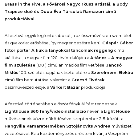
Brass in the Five, a Fővárosi Nagycirkusz artistái, a Body
Trapeze duó és Duda Éva Társulat: Ramazuri című
produkcióival.
A fesztivál egyik legfontosabb célja az összművészeti szemlélet
és gyakorlat erősítése, így megrendezésre kerül
Gáspár Gábor
fotóriporter A fiúk a lányokkal táncolnak reggelig
című
kiállítása, a magyar film 120. évfordulójára a
A táncz – A magyar
film születése
(1901) című animációs film vetítése,
Jancsó
Miklós
100. születésnapjának tiszteletére a
Szerelmem, Elektra
című film bemutatása, valamint a
Grecsó Fivérek
összművészeti estje, a
Várkert Bazár
produkciója.
A fesztivál történetében először fénykiállítást rendeznek
Lighthouse 360 fény/videóinstalláció
néven a
Light House
művészeinek közreműködésével szeptember 2-5. között a
Hangvilla Kamaratermében Sztojánovits Andrea
művészeti
vezetésével. Ez a kezdeményezés erősíteni kívánja Veszprém