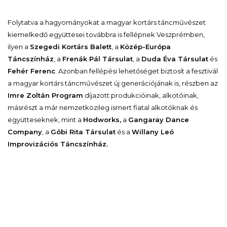
Folytatva a hagyományokat a magyar kortárs táncművészet
kiemelkedő együttesei továbbra is fellépnek Veszprémben,
ilyen a
Szegedi Kortárs Balett
, a
Közép-Európa
Táncszínház
, a
Frenák Pál Társulat
, a
Duda Éva Társulat
és
Fehér Ferenc
. Azonban fellépési lehetőséget biztosít a fesztivál
a magyar kortárs táncművészet új generációjának is, részben az
Imre Zoltán Program
díjazott produkcióinak, alkotóinak,
másrészt a már nemzetközileg ismert fiatal alkotóknak és
együtteseknek, mint a
Hodworks,
a
Gangaray Dance
Company
, a
Góbi Rita Társulat
és a
Willany Leó
Improvizációs Táncszínház.