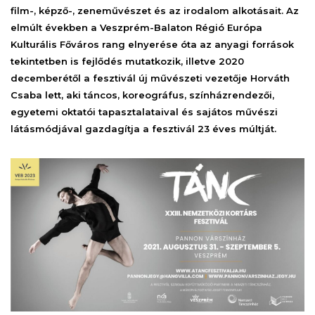
film-, képző-, zeneművészet és az irodalom alkotásait. Az
elmúlt években a Veszprém-Balaton Régió Európa
Kulturális Főváros rang elnyerése óta az anyagi források
tekintetben is fejlődés mutatkozik, illetve 2020
decemberétől a fesztivál új művészeti vezetője Horváth
Csaba lett, aki táncos, koreográfus, színházrendezői,
egyetemi oktatói tapasztalataival és sajátos művészi
látásmódjával gazdagítja a fesztivál 23 éves múltját.