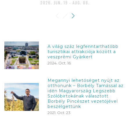
2026. JUN. 19 - AUG. 08.
A világ száz legfenntarthatóbb
turisztikai attrakciója között a
veszprémi Gyárkert
2024. Oct. 16
Megannyi lehetőséget nyújt az
otthonunk – Borbély Tamással az
idén Magyarország Legszebb
Szőlőbirtokának választott
Borbély Pincészet vezetőjével
beszélgettünk
2021. Oct. 23