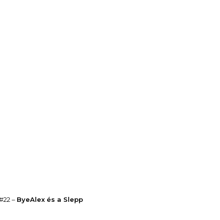
22 –
ByeAlex és a Slepp