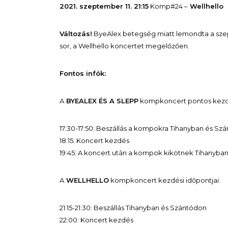
2021. szeptember 11. 21:15
Komp#24 –
Wellhello
Változás!
ByeAlex betegség miatt lemondta a szept
sor, a Wellhello koncertet megelőzően.
Fontos infók:
A
BYEALEX ÉS A SLEPP
kompkoncert pontos kezdé
17:30-17:50: Beszállás a kompokra Tihanyban és Sz
18:15: Koncert kezdés
19:45: A koncert után a kompok kikötnek Tihanyba
A
WELLHELLO
kompkoncert kezdési időpontjai:
21:15-21:30: Beszállás Tihanyban és Szántódon
22:00: Koncert kezdés