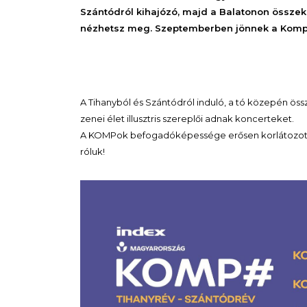
Szántódról kihajózó, majd a Balatonon összek
nézhetsz meg. Szeptemberben jönnek a Kom
A Tihanyból és Szántódról induló, a tó közepén ö
zenei élet illusztris szereplői adnak koncerteket.
A KOMPok befogadóképessége erősen korlátozott, 
róluk!