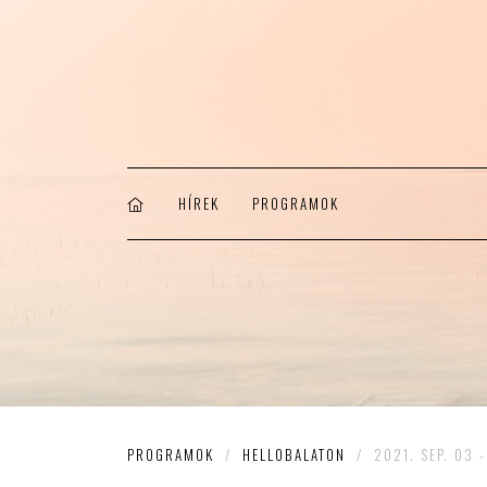
HÍREK
PROGRAMOK
PROGRAMOK
/
HELLOBALATON
/
2021. SEP. 03 -