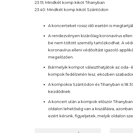
23:15: Mindkét komp kiköt Tihanyban
23:40: Mindkét komp kiköt Szántódon
A koncerteket rossz idő esetén is megtartjá
A rendezvényen kizárólag koronavírus ellen v
be nem töltött személy tartózkodhat. A véd
koronavírus elleni védőoltást igazoló appl
megelőzően.
Bármelyik kompot választhatjátok az oda- é
kompok fedélzetén lesz, eközben szabadon
A kompokra Szántódon és Tihanyban is 18:30-t
kezdődnek.
A koncert után a kompok először Tihanyban 
oldalon lehetőség van a kiszállásra, azonb
ezért kérünk, figyeljetek, melyik oldalon sze