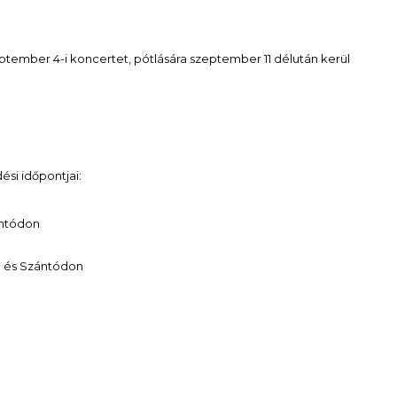
ember 4-i koncertet, pótlására szeptember 11 délután kerül
si időpontjai:
ántódon
n és Szántódon