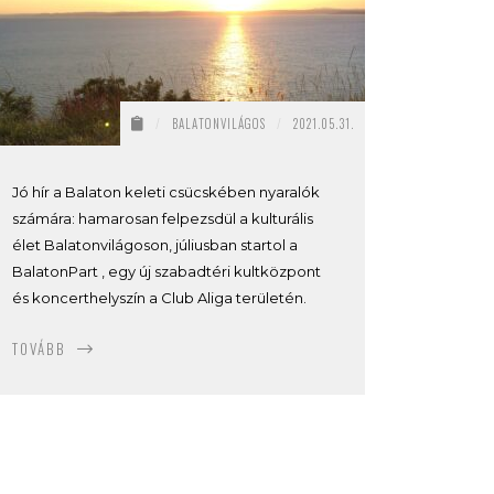
/
BALATONVILÁGOS
/
2021.05.31.
Jó hír a Balaton keleti csücskében nyaralók
számára: hamarosan felpezsdül a kulturális
élet Balatonvilágoson, júliusban startol a
BalatonPart , egy új szabadtéri kultközpont
és koncerthelyszín a Club Aliga területén.
TOVÁBB