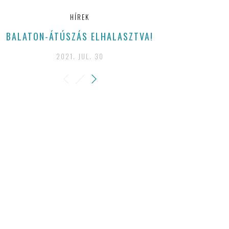
HÍREK
BALATON-ÁTÚSZÁS ELHALASZTVA!
MEGANNYI
OTTHONUNK
2021. JUL. 30
IDÉN MA
SZŐLŐBI
BORBÉLY 