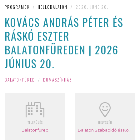
PROGRAMOK
/
HELLOBALATON
/
2026. JUNE 20.
KOVÁCS ANDRÁS PÉTER ÉS
RÁSKÓ ESZTER
BALATONFÜREDEN | 2026
JÚNIUS 20.
BALATONFÜRED
/
DUMASZÍNHÁZ
TELEPÜLÉS
HELYSZÍN
Balatonfüred
Balaton Szabadidő és Konferencia Központ