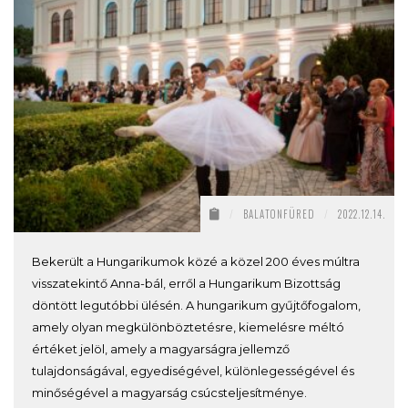
/
BALATONFÜRED
/
2022.12.14.
Bekerült a Hungarikumok közé a közel 200 éves múltra
visszatekintő Anna-bál, erről a Hungarikum Bizottság
döntött legutóbbi ülésén. A hungarikum gyűjtőfogalom,
amely olyan megkülönböztetésre, kiemelésre méltó
értéket jelöl, amely a magyarságra jellemző
tulajdonságával, egyediségével, különlegességével és
minőségével a magyarság csúcsteljesítménye.