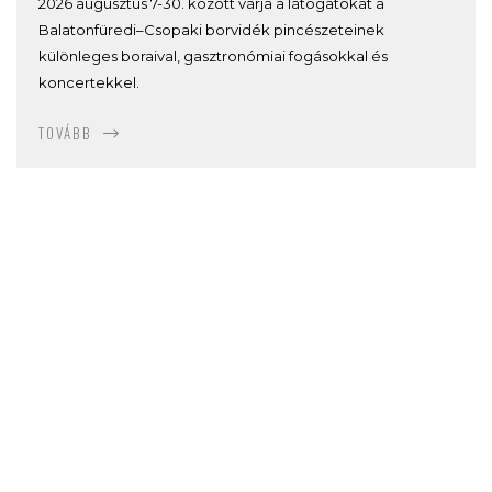
2026 augusztus 7-30. között várja a látogatókat a
Balatonfüredi–Csopaki borvidék pincészeteinek
különleges boraival, gasztronómiai fogásokkal és
koncertekkel.
TOVÁBB