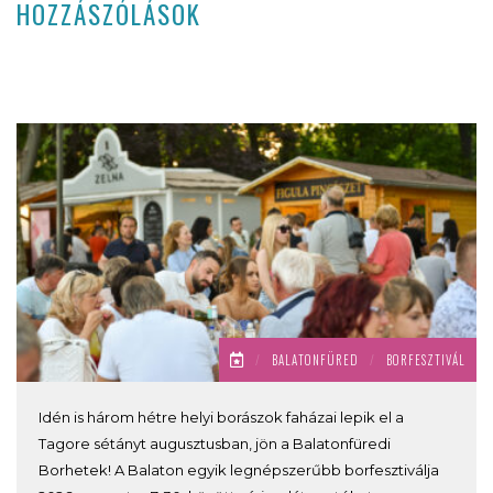
HOZZÁSZÓLÁSOK
/
BALATONFÜRED
/
BORFESZTIVÁL
Idén is három hétre helyi borászok faházai lepik el a
Tagore sétányt augusztusban, jön a Balatonfüredi
Borhetek! A Balaton egyik legnépszerűbb borfesztiválja