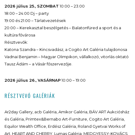
2026 július 25., SZOMBAT
10:00 – 23:00
18:00 – 24:00 Dj – party
19:00 és 21:00 – Tárlatvezetések
20:00 – Kerekasztal beszélgetés – Balatonfüred a sport és a
kultúra fővárosa
Résztvevők:
Katona Szandra – Kincsvadász, a Cogito Art Galéria tulajdonosa
Vadnai Benjamin – Magyar Olimpikon, vállalkozó, vitorlás oktató
Tausz Ádám – a Vásár főszervezője.
2026 július 26., VASÁRNAP
10:00 – 19:00
RÉSZTVEVŐ GALÉRIÁK
Ar2day Gallery, acb Galéria, Amikor Galéria, BÁV ART Aukciósház
és Galéria, Primtex&Bernabo Art-Furniture, Cogito Art Galéria,
Equilor Wealth Office, Erdész Galéria, Roland Gyetvai Works of
Art, HEART AND CHERRY, Lumas Galéria, MEDGYESSY-KOVÁCS