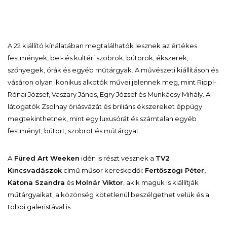
A 22 kiállító kínálatában megtalálhatók lesznek az értékes
festmények, bel- és kültéri szobrok, bútorok, ékszerek,
szőnyegek, órák és egyéb műtárgyak. A művészeti kiállításon és
vásáron olyan ikonikus alkotók művei jelennek meg, mint
Rippl-
Rónai József, Vaszary János, Egry József
és
Munkácsy Mihály
. A
látogatók
Zsolnay
óriásvázát és briliáns ékszereket éppúgy
megtekinthetnek, mint egy luxusórát és számtalan egyéb
festményt, bútort, szobrot és műtárgyat.
A
Füred Art Weeken
idén is részt vesznek a
TV2
Kincsvadászok
című műsor kereskedői:
Fertőszögi Péter,
Katona Szandra
és
Molnár Viktor
, akik maguk is kiállítják
műtárgyaikat, a közönség kötetlenül beszélgethet velük és a
többi galeristával is.