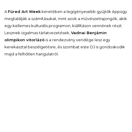
A
Füred Art Week
keretében a legigényesebb gyűjtők éppúgy
megtalálják a számításukat, mint azok a művészetrajongók, akik
egy kellemes kulturális programon, kiállításon vennének részt.
Lesznek izgalmas tárlatvezetések,
Vadnai Benjámin
olimpikon vitorlázó
is a rendezvény vendége lesz egy
kerekasztal beszélgetésre, és szombat este DJ is gondoskodik
majd a felhőtlen hangulatról.