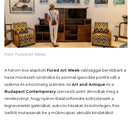
Fotó: Füred Art Week
A három éve alapított
Füred Art Week
valósággal berobbant a
hazai művészeti szcénába és azonnal igazodási ponttá vált a
szakma és a közönség számára. Az
Art and Antique
és a
Budapest Contemporary
szervezői azért álmodtak meg a
rendezvényt, hogy nyáron Balatonfüredre költöztessék a
legnevesebb galériákat, aukciós házakat és különleges, friss
ízelítőt mutassanak be a műkincspiac aktuális kínálatából.