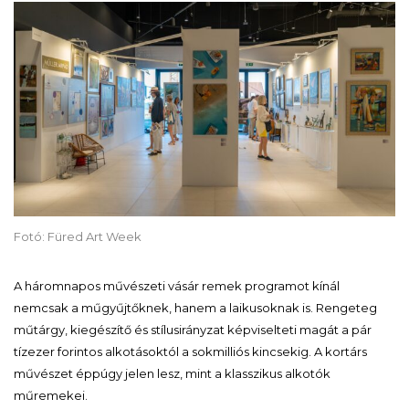
Fotó: Füred Art Week
A háromnapos művészeti vásár remek programot kínál
nemcsak a műgyűjtőknek, hanem a laikusoknak is. Rengeteg
műtárgy, kiegészítő és stílusirányzat képviselteti magát a pár
tízezer forintos alkotásoktól a sokmilliós kincsekig. A kortárs
művészet éppúgy jelen lesz, mint a klasszikus alkotók
műremekei.