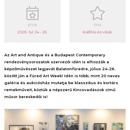
DÁTUM
TÍPUS
2026. Jul. 24 - 26.
kiállítás és vásár
Az Art and Antique és a Budapest Contemporary
rendezvénysorozatok szervezői idén is elhozzák a
képzőművészet legjavát Balatonfüredre, július 24-26.
között jön a Füred Art Week! Idén is
több, mint 20 neves
galéria és aukciósház mutatja be klasszikus és kortárs
remekműveit, köztük a népszerű Kincsvadászok című
műsor kereskedői is!