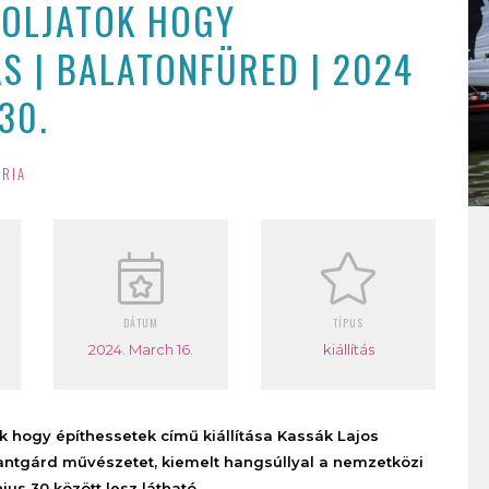
BOLJATOK HOGY
ÁS | BALATONFÜRED | 2024
30.
ÉRIA
DÁTUM
TÍPUS
2024. March 16.
kiállítás
k hogy építhessetek című kiállítása Kassák Lajos
vantgárd művészetet, kiemelt hangsúllyal a nemzetközi
ius 30 között lesz látható.