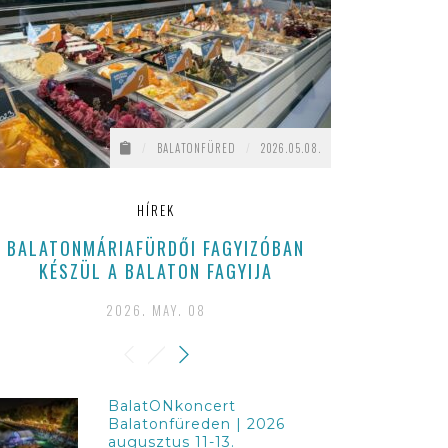
/
BALATONFÜRED
/
2026.05.08.
HÍREK
BALATONMÁRIAFÜRDŐI FAGYIZÓBAN
EZEKKEL
KÉSZÜL A BALATON FAGYIJA
BALA
2026. MAY. 08
202
BalatONkoncert
Balatonfüreden | 2026
augusztus 11-13.