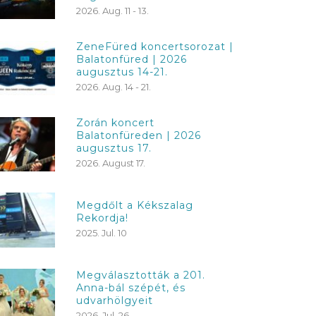
2026. Aug. 11 - 13.
ZeneFüred koncertsorozat |
Balatonfüred | 2026
augusztus 14-21.
2026. Aug. 14 - 21.
Zorán koncert
Balatonfüreden | 2026
augusztus 17.
2026. August 17.
Megdőlt a Kékszalag
Rekordja!
2025. Jul. 10
Megválasztották a 201.
Anna-bál szépét, és
udvarhölgyeit
2026. Jul. 26