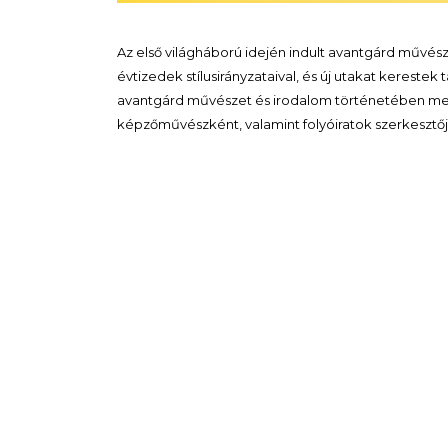
Az első világháború idején indult avantgárd művész
évtizedek stílusirányzataival, és új utakat kerest
avantgárd művészet és irodalom történetében me
képzőművészként, valamint folyóiratok szerkesztő