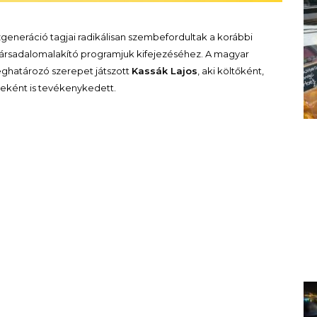
generáció tagjai radikálisan szembefordultak a korábbi
ek társadalomalakító programjuk kifejezéséhez. A magyar
ghatározó szerepet játszott
Kassák Lajos
, aki költőként,
jeként is tevékenykedett.