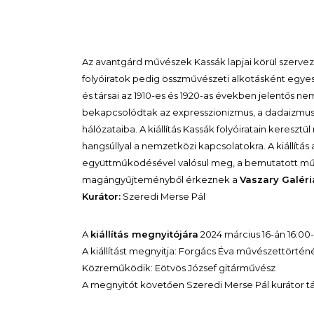
Az avantgárd művészek Kassák lapjai körül szerve
folyóiratok pedig összművészeti alkotásként egye
és társai az 1910-es és 1920-as években jelentős ne
bekapcsolódtak az expresszionizmus, a dadaizmus,
hálózataiba. A kiállítás Kassák folyóiratain keresz
hangsúllyal a nemzetközi kapcsolatokra. A kiállítás
együttműködésével valósul meg, a bemutatott m
magángyűjteményből érkeznek a
Vaszary Galér
Kurátor:
Szeredi Merse Pál
A
kiállítás megnyitójára
2024 március 16-án 16:00-
A kiállítást megnyitja: Forgács Éva művészettörtén
Közreműködik: Eötvös József gitárművész
A megnyitót követően Szeredi Merse Pál kurátor t