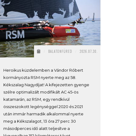
/
BALATONFÜRED
/
2026.07.30.
Heroikus küzdelemben a Vándor Róbert
kormányozta RSM nyerte meg az 58.
Kékszalag Nagydíjat! A kifejezetten gyenge
szélre optimalizált modifikált AC 45-ös
katamarán, az RSM, egy rendkívül
összeszokott legénységgel 2020 és 2021
után immár harmadik alkalommal nyerte
meg a Kékszalagot, 13 óra 27 perc 30
másodperces idő alatt teljesítve a
légvonalban 152 kilométeres távot.