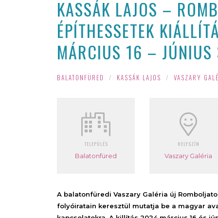
KASSÁK LAJOS – ROM
ÉPÍTHESSETEK KIÁLLÍT
MÁRCIUS 16 – JÚNIUS 
BALATONFÜRED
/
KASSÁK LAJOS
/
VASZARY GAL
TELEPÜLÉS
HELYSZÍN
Balatonfüred
Vaszary Galéria
A balatonfüredi Vaszary Galéria új Romboljato
folyóiratain keresztül mutatja be a magyar a
kapcsolatokra. A killítás 2024 március 16 és jún