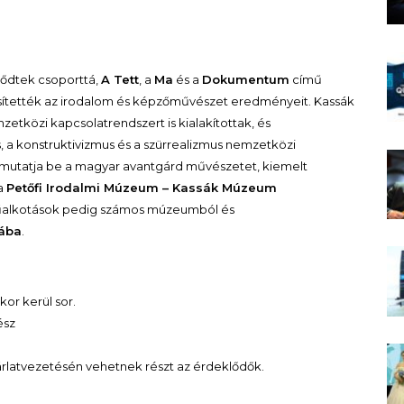
ződtek csoporttá,
A Tett
, a
Ma
és a
Dokumentum
című
sítették az irodalom és képzőművészet eredményeit. Kassák
mzetközi kapcsolatrendszert is kialakítottak, és
 a konstruktivizmus és a szürrealizmus nemzetközi
tül mutatja be a magyar avantgárd művészetet, kiemelt
 a
Petőfi Irodalmi Múzeum – Kassák Múzeum
űalkotások pedig számos múzeumból és
iába
.
kor kerül sor.
ész
árlatvezetésén vehetnek részt az érdeklődők.