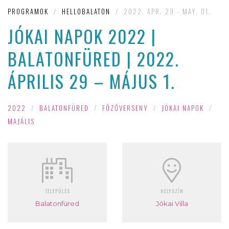
PROGRAMOK
/
HELLOBALATON
/
2022. APR. 29 - MAY. 01.
JÓKAI NAPOK 2022 |
BALATONFÜRED | 2022.
ÁPRILIS 29 – MÁJUS 1.
2022
/
BALATONFÜRED
/
FŐZŐVERSENY
/
JÓKAI NAPOK
/
MAJÁLIS
TELEPÜLÉS
HELYSZÍN
Balatonfüred
Jókai Villa