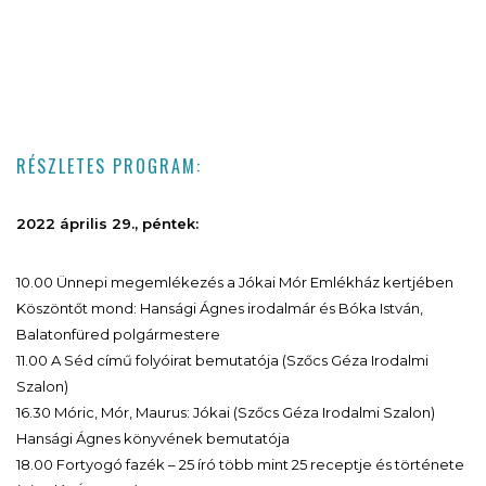
RÉSZLETES PROGRAM:
2022 április 29., péntek:
10.00 Ünnepi megemlékezés a Jókai Mór Emlékház kertjében
Köszöntőt mond: Hansági Ágnes irodalmár és Bóka István,
Balatonfüred polgármestere
11.00 A Séd című folyóirat bemutatója (Szőcs Géza Irodalmi
Szalon)
16.30 Móric, Mór, Maurus: Jókai (Szőcs Géza Irodalmi Szalon)
Hansági Ágnes könyvének bemutatója
18.00 Fortyogó fazék – 25 író több mint 25 receptje és története