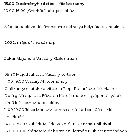
15.00 Eredményhirdetés – főzőverseny
10.00-16.00 „Gyerkőc” népi játszóház
A Jókai-bableves főzőversenyre célirányú helyi járatok indulnak.
2022. május 1., vasárnap:
Jókai Majális a Vaszary Galériában
09.30 Májusfaállítás a Vaszary kertben
11.00-19.00 Vaszary Alkotóműhely
Grafikai nyomatok készítése a Rippl-Rónai Józseftől Maurer
Dóráig. Válogatás a Fővárosi Képtár modern gyűjteményéből
című kiállításhoz kapcsolódva
11.00-19.00 Jókai Mór kvíz, keresd a kiállításban! (Jókai Mór
Emlékház)
14.00-15.00 Szubjektív tárlatvezetés
E. Csorba Csillával
13.00-16.00 Virágcsere és börze az Életmód Klub szervezésében