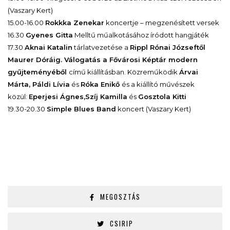
(Vaszary Kert)
15.00-16.00
Rokkka Zenekar
koncertje – megzenésített versek
16.30
Gyenes Gitta
Melltű műalkotásához íródott hangjáték
17.30
Aknai Katalin
tárlatvezetése a
Rippl Rónai Józseftől
Maurer Dóráig. Válogatás a Fővárosi Képtár modern
gyűjteményéből
című kiállításban. Közreműködik
Árvai
Márta, Páldi Lívia
és
Róka Enikő
és a kiállító művészek
közül:
Eperjesi Ágnes,Szíj Kamilla
és
Gosztola Kitti
19.30-20.30
Simple Blues Band
koncert (Vaszary Kert)
MEGOSZTÁS
CSIRIP