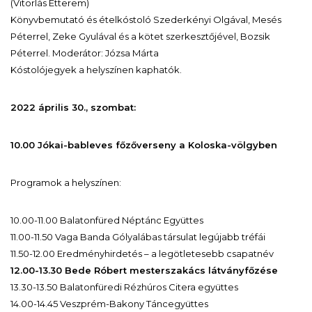
(Vitorlás Étterem)
Könyvbemutató és ételkóstoló Szederkényi Olgával, Mesés
Péterrel, Zeke Gyulával és a kötet szerkesztőjével, Bozsik
Péterrel. Moderátor: Józsa Márta
Kóstolójegyek a helyszínen kaphatók.
2022 április 30., szombat:
10.00 Jókai-bableves főzőverseny a Koloska-völgyben
Programok a helyszínen:
10.00-11.00 Balatonfüred Néptánc Együttes
11.00-11.50 Vaga Banda Gólyalábas társulat legújabb tréfái
11.50-12.00 Eredményhirdetés – a legötletesebb csapatnév
12.00-13.30 Bede Róbert mesterszakács látványfőzése
13.30-13.50 Balatonfüredi Rézhúros Citera együttes
14.00-14.45 Veszprém-Bakony Táncegyüttes