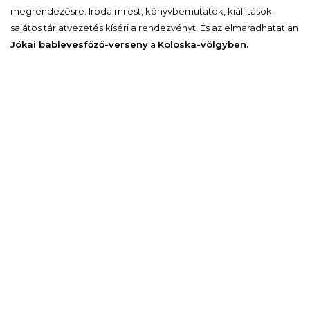
megrendezésre. Irodalmi est, könyvbemutatók, kiállítások,
sajátos tárlatvezetés kíséri a rendezvényt. És az elmaradhatatlan
Jókai bablevesfőző-verseny
a
Koloska-völgyben.