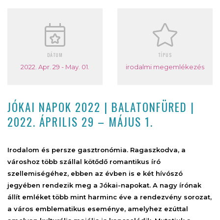
DÁTUM
TÍPUS
2022. Apr. 29 - May. 01.
irodalmi megemlékezés
JÓKAI NAPOK 2022 | BALATONFÜRED |
2022. ÁPRILIS 29 – MÁJUS 1.
Irodalom és persze gasztronómia. Ragaszkodva, a
városhoz több szállal kötődő romantikus író
szellemiségéhez, ebben az évben is e két hívószó
jegyében rendezik meg a Jókai-napokat. A nagy írónak
állít emléket több mint harminc éve a rendezvény sorozat,
a város emblematikus eseménye, amelyhez ezúttal