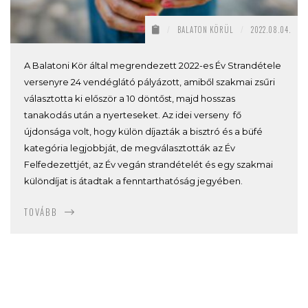
/
BALATON KÖRÜL
/
2022.08.04.
A Balatoni Kör által megrendezett 2022-es Év Strandétele
versenyre 24 vendéglátó pályázott, amiből szakmai zsűri
választotta ki először a 10 döntőst, majd hosszas
tanakodás után a nyerteseket. Az idei verseny fő
újdonsága volt, hogy külön díjazták a bisztró és a büfé
kategória legjobbját, de megválasztották az Év
Felfedezettjét, az Év vegán strandételét és egy szakmai
különdíjat is átadtak a fenntarthatóság jegyében.
TOVÁBB