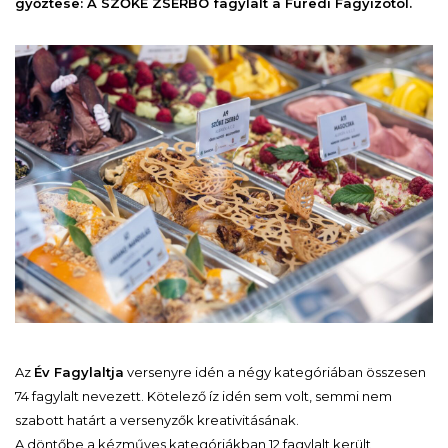
győztese: A SZŐKE ZSERBÓ fagylalt a Füredi Fagyizótól.
Az
Év Fagylaltja
versenyre idén a négy kategóriában összesen
74 fagylalt nevezett. Kötelező íz idén sem volt, semmi nem
szabott határt a versenyzők kreativitásának.
A döntőbe a kézműves kategóriákban 12 fagylalt került,