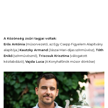
A Közönség zsűri tagjai voltak:
Erős Antónia
(műsorvezető, az Egy Csepp Figyelem Alapítvány
alapítója,)
Kautzky Armand
(Jászai Mari-díjas színművész),
Tóth
Enikő
(színművésznő),
Triscsuk Krisztina
(válogatott
kézilabdázó),
Vajda Luca
(A Konyhafőnök műsor döntőse)