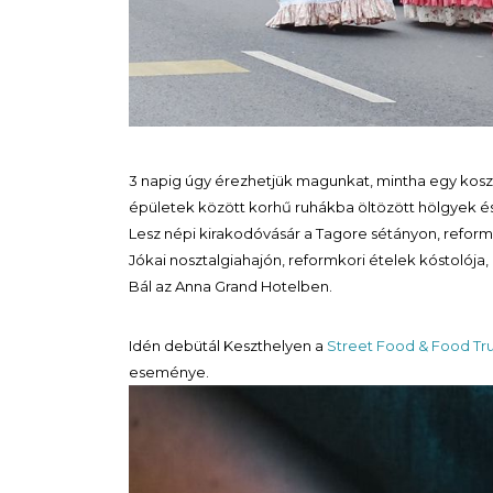
3 napig úgy érezhetjük magunkat, mintha egy kosz
épületek között korhű ruhákba öltözött hölgyek é
Lesz népi kirakodóvásár a Tagore sétányon, reformko
Jókai nosztalgiahajón, reformkori ételek kóstolója
Bál az Anna Grand Hotelben.
Idén debütál Keszthelyen a
Street Food & Food T
eseménye.