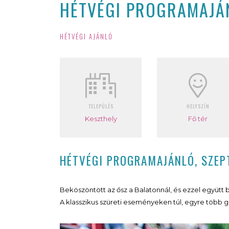
HÉTVÉGI PROGRAMAJÁN
HÉTVÉGI AJÁNLÓ
TELEPÜLÉS
HELYSZÍN
Keszthely
Fő tér
HÉTVÉGI PROGRAMAJÁNLÓ, SZEP
Beköszöntött az ősz a Balatonnál, és ezzel együtt 
A klasszikus szüreti eseményeken túl, egyre több g