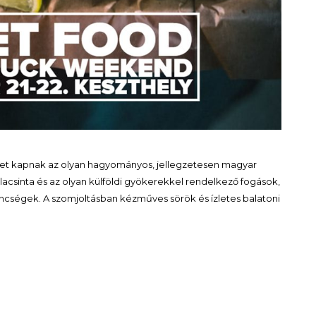
yet kapnak az olyan hagyományos, jellegzetesen magyar
alacsinta és az olyan külföldi gyökerekkel rendelkező fogások,
ncségek. A szomjoltásban kézműves sörök és ízletes balatoni