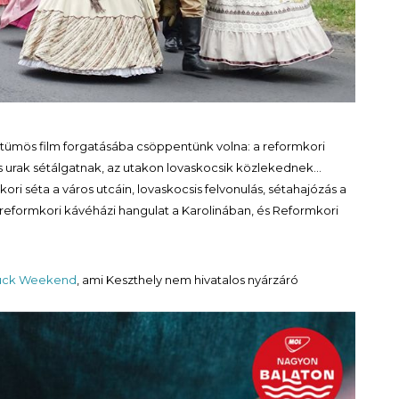
tümös film forgatásába csöppentünk volna: a reformkori
s urak sétálgatnak, az utakon lovaskocsik közlekednek…
ri séta a város utcáin, lovaskocsis felvonulás, sétahajózás a
, reformkori kávéházi hangulat a Karolinában, és Reformkori
ruck Weekend
, ami Keszthely nem hivatalos nyárzáró