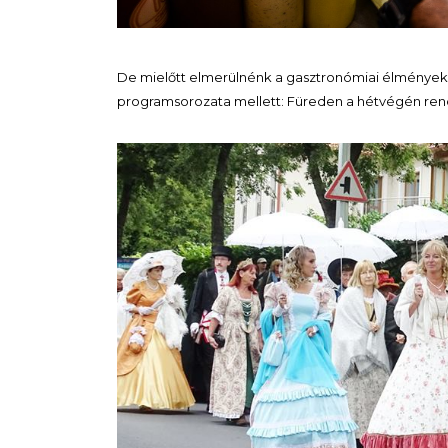
De mielőtt elmerülnénk a gasztronómiai élmények
programsorozata mellett: Füreden a hétvégén re