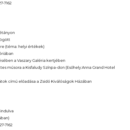
27-7162
sétányon
mögött
e (téma: helyi értékek)
tóriában
sében a Vaszary Galéria kertjében
ttes műsora a Kisfaludy Színpa-don (Esőhely:Anna Grand Hotel
arátok című előadása a Zsidó Kiválóságok Házában
iindulva
ában)
27-7162