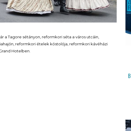
ásár a Tagore sétányon, reformkori séta a város utcáin,
giahajón, reformkori ételek kóstolója, reformkori kávéházi
 Grand Hotelben.