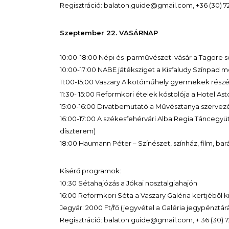
Regisztráció: balaton.guide@gmail.com, +36 (30) 7
Szeptember 22. VASÁRNAP
10:00-18:00 Népi és iparművészeti vásár a Tagore 
10:00-17:00 NABE játéksziget a Kisfaludy Színpad 
11:00-15:00 Vaszary Alkotóműhely gyermekek részér
11:30- 15:00 Reformkori ételek kóstolója a Hotel As
15:00-16:00 Divatbemutató a Művésztanya szervezé
16:00-17:00 A székesfehérvári Alba Regia Táncegyü
díszterem)
18:00 Haumann Péter – Színészet, színház, film, b
Kísérő programok:
10:30 Sétahajózás a Jókai nosztalgiahajón
16:00 Reformkori Séta a Vaszary Galéria kertjéből k
Jegyár: 2000 Ft/fő (jegyvétel a Galéria jegypénztár
Regisztráció: balaton.guide@gmail.com, + 36 (30) 7