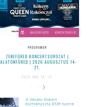
/
BALATONFÜRED
/
KONCERTSOROZAT
PROGRAMOK
ZENEFÜRED KONCERTSOROZAT |
BALATONM
BALATONFÜRED | 2026 AUGUSZTUS 14-
KÉSZÜL
21.
2026. AUG. 14 - 21.
A Vándor Róbert
kormányozta RSM nyerte