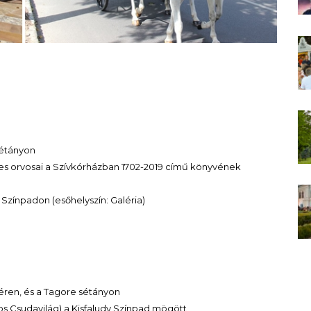
sétányon
eles orvosai a Szívkórházban 1702-2019 című könyvének
 Színpadon (esőhelyszín: Galéria)
téren, és a Tagore sétányon
ngos Csudavilág) a Kisfaludy Színpad mögött