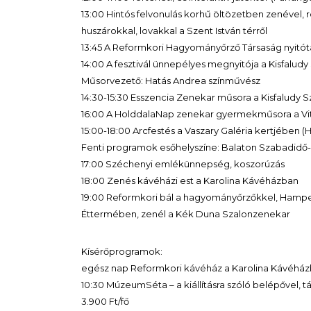
13:00 Hintós felvonulás korhű öltözetben zenével,
huszárokkal, lovakkal a Szent István térről
13:45 A Reformkori Hagyományőrző Társaság nyitót
14:00 A fesztivál ünnepélyes megnyitója a Kisfalud
Műsorvezető: Hatás Andrea színművész
14:30-15:30 Esszencia Zenekar műsora a Kisfaludy 
16:00 A HolddalaNap zenekar gyermekműsora a Vit
15:00-18:00 Arcfestés a Vaszary Galéria kertjében (
Fenti programok esőhelyszíne: Balaton Szabadidő
17:00 Széchenyi emlékünnepség, koszorúzás
18:00 Zenés kávéházi est a Karolina Kávéházban
19:00 Reformkori bál a hagyományőrzőkkel, Hampel
Éttermében, zenél a Kék Duna Szalonzenekar
Kísérőprogramok:
egész nap Reformkori kávéház a Karolina Kávéhá
10:30 MúzeumSéta – a kiállításra szóló belépővel, t
3.900 Ft/fő