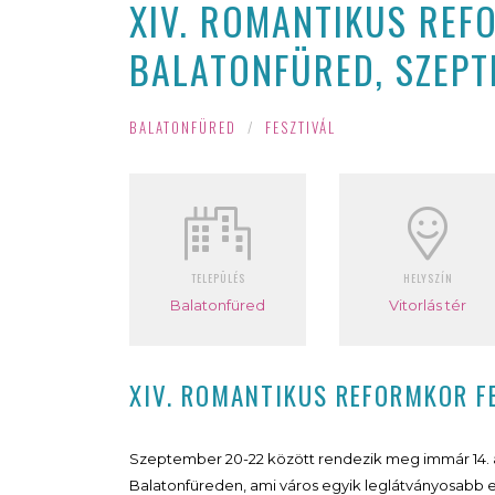
XIV. ROMANTIKUS REF
BALATONFÜRED, SZEPT
BALATONFÜRED
/
FESZTIVÁL
TELEPÜLÉS
HELYSZÍN
Balatonfüred
Vitorlás tér
XIV. ROMANTIKUS REFORMKOR F
Szeptember 20-22 között rendezik meg immár 14. 
Balatonfüreden, ami város egyik leglátványosabb 