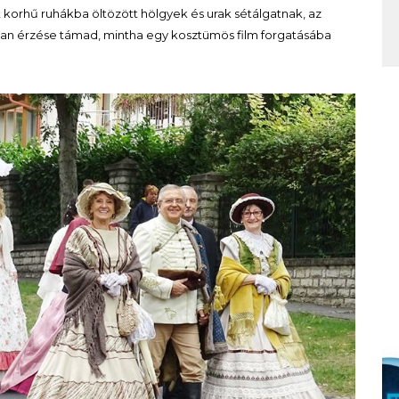
 korhű ruhákba öltözött hölgyek és urak sétálgatnak, az
an érzése támad, mintha egy kosztümös film forgatásába