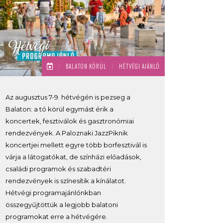
/
BALATON KÖRÜL
/
HÉTVÉGI AJÁNLÓ
Az augusztus 7-9. hétvégén is pezseg a
Balaton: a tó körül egymást érik a
koncertek, fesztiválok és gasztronómiai
rendezvények. A Paloznaki JazzPiknik
koncertjei mellett egyre több borfesztivál is
várja a látogatókat, de színházi előadások,
családi programok és szabadtéri
rendezvények is színesítik a kínálatot.
Hétvégi programajánlónkban
összegyűjtöttük a legjobb balatoni
programokat erre a hétvégére.