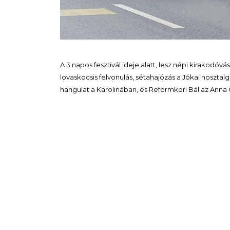
A 3 napos fesztivál ideje alatt, lesz népi kirakodóv
lovaskocsis felvonulás, sétahajózás a Jókai nosztal
hangulat a Karolinában, és Reformkori Bál az Anna