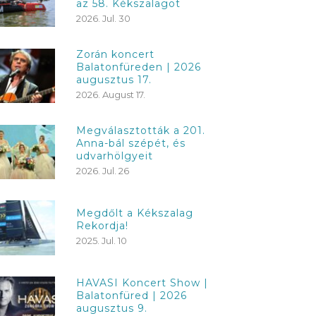
az 58. Kékszalagot
2026. Jul. 30
Zorán koncert
Balatonfüreden | 2026
augusztus 17.
2026. August 17.
Megválasztották a 201.
Anna-bál szépét, és
udvarhölgyeit
2026. Jul. 26
Megdőlt a Kékszalag
Rekordja!
2025. Jul. 10
HAVASI Koncert Show |
Balatonfüred | 2026
augusztus 9.