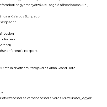
 reformkori hagyományőrzőkkel, regélő táltosdobosokkal,
ánca a Kisfaludy Színpadon
y Színpadon
Színpadon
orlás téren
Herend)
-és Konferencia Központ
 Katalin divatbemutatójával az Anna Grand Hotel
zban
árlatvezetéssel és városnézéssel a Városi Múzeumtól, jegyár: