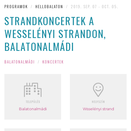
PROGRAMOK
/
HELLOBALATON
/
2019. SEP. 07 - OCT. 05.
STRANDKONCERTEK A
WESSELÉNYI STRANDON,
BALATONALMÁDI
BALATONALMÁDI
/
KONCERTEK
TELEPÜLÉS
HELYSZÍN
Balatonalmádi
Wsselényi strand