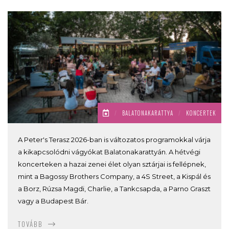
/
BALATONAKARATTYA
/
KONCERTEK
A Peter's Terasz 2026-ban is változatos programokkal várja
a kikapcsolódni vágyókat Balatonakarattyán. A hétvégi
koncerteken a hazai zenei élet olyan sztárjai is fellépnek,
mint a Bagossy Brothers Company, a 4S Street, a Kispál és
a Borz, Rúzsa Magdi, Charlie, a Tankcsapda, a Parno Graszt
vagy a Budapest Bár.
TOVÁBB