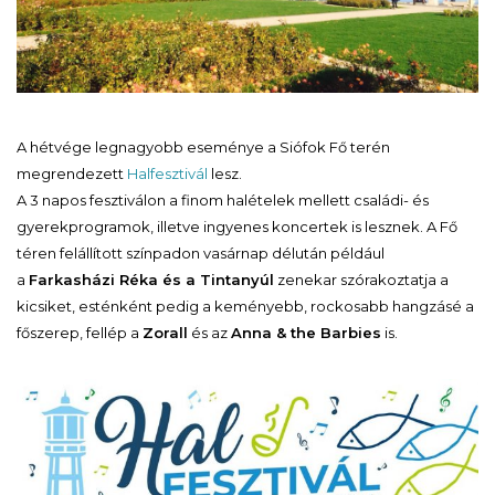
A hétvége legnagyobb eseménye a Siófok Fő terén
megrendezett
Halfesztivál
lesz.
A 3 napos fesztiválon a finom halételek mellett családi- és
gyerekprogramok, illetve ingyenes koncertek is lesznek. A Fő
téren felállított színpadon vasárnap délután például
a
Farkasházi Réka és a Tintanyúl
zenekar szórakoztatja a
kicsiket, esténként pedig a keményebb, rockosabb hangzásé a
főszerep, fellép a
Zorall
és az
Anna & the Barbies
is.