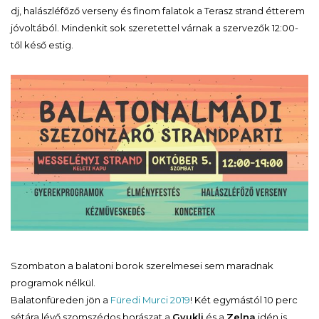
dj, halászléfőző verseny és finom falatok a Terasz strand étterem
jóvoltából. Mindenkit sok szeretettel várnak a szervezők 12:00-
től késő estig.
Szombaton a balatoni borok szerelmesei sem maradnak
programok nélkül.
Balatonfüreden jön a
Füredi Murci 2019
! Két egymástól 10 perc
sétára lévő szomszédos borászat a
Gyukli
és a
Zelna
idén is