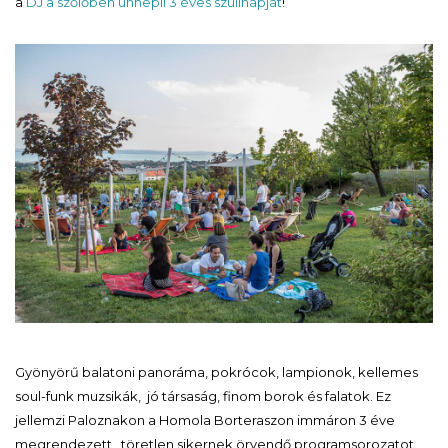
a
DJ a szőlőben ünnepli 3 éves szülinapját
!
Gyönyörű balatoni panoráma, pokrócok, lampionok, kellemes
soul-funk muzsikák, jó társaság, finom borok és falatok. Ez
jellemzi Paloznakon a Homola Borteraszon immáron 3 éve
megrendezett , töretlen sikernek örvendő programsorozatot.