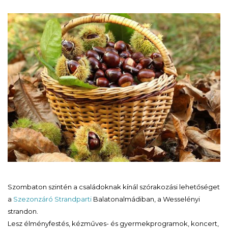
Szombaton szintén a családoknak kínál szórakozási lehetőséget
a
Szezonzáró Strandparti
Balatonalmádiban, a Wesselényi
strandon.
Lesz élményfestés, kézműves- és gyermekprogramok, koncert,