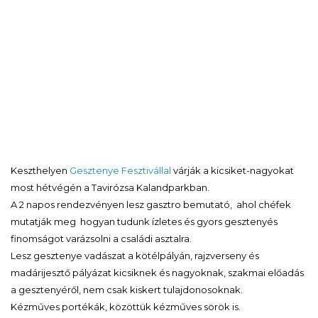
Keszthelyen
Gesztenye Fesztivállal
várják a kicsiket-nagyokat
most hétvégén a Tavirózsa Kalandparkban.
A 2 napos rendezvényen lesz gasztro bemutató, ahol chéfek
mutatják meg hogyan tudunk ízletes és gyors gesztenyés
finomságot varázsolni a családi asztalra.
Lesz gesztenye vadászat a kötélpályán, rajzverseny és
madárijesztő pályázat kicsiknek és nagyoknak, szakmai előadás
a gesztenyéről, nem csak kiskert tulajdonosoknak.
Kézműves portékák, közöttük kézműves sörök is.