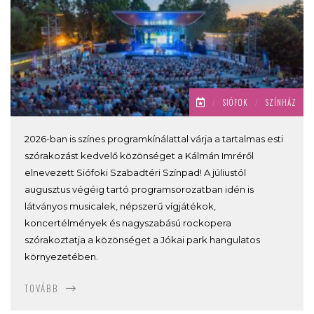
/
SIÓFOK
/
SZÍNHÁZ
2026-ban is színes programkínálattal várja a tartalmas esti
szórakozást kedvelő közönséget a Kálmán Imréről
elnevezett Siófoki Szabadtéri Színpad! A júliustól
augusztus végéig tartó programsorozatban idén is
látványos musicalek, népszerű vígjátékok,
koncertélmények és nagyszabású rockopera
szórakoztatja a közönséget a Jókai park hangulatos
környezetében.
TOVÁBB