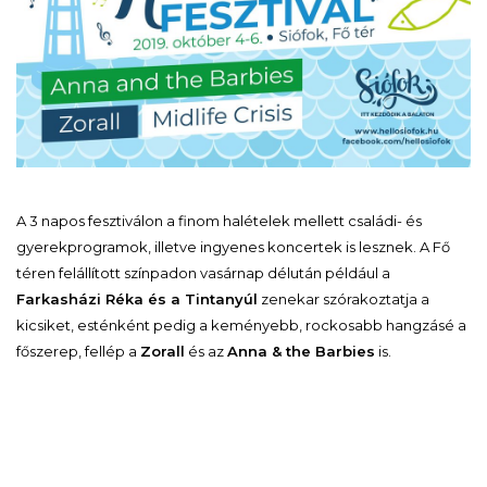
A 3 napos fesztiválon a finom halételek mellett családi- és
gyerekprogramok, illetve ingyenes koncertek is lesznek. A Fő
téren felállított színpadon vasárnap délután például a
Farkasházi Réka és a Tintanyúl
zenekar szórakoztatja a
kicsiket, esténként pedig a keményebb, rockosabb hangzásé a
főszerep, fellép a
Zorall
és az
Anna & the Barbies
is.