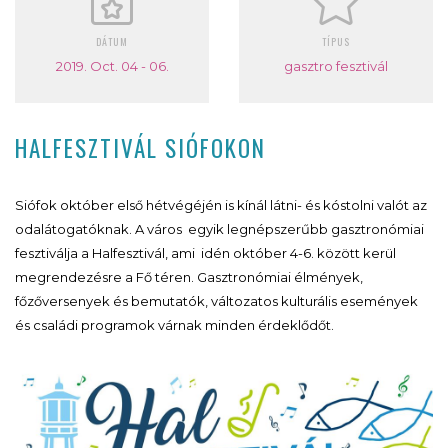
DÁTUM
TÍPUS
2019. Oct. 04 - 06.
gasztro fesztivál
HALFESZTIVÁL SIÓFOKON
Siófok október első hétvégéjén is kínál látni- és kóstolni valót az
odalátogatóknak. A város egyik legnépszerűbb gasztronómiai
fesztiválja a
Halfesztivál, ami
idén október 4-6. között kerül
megrendezésre a Fő téren. Gasztronómiai élmények,
főzőversenyek és bemutatók, változatos kulturális események
és családi programok várnak minden érdeklődőt.