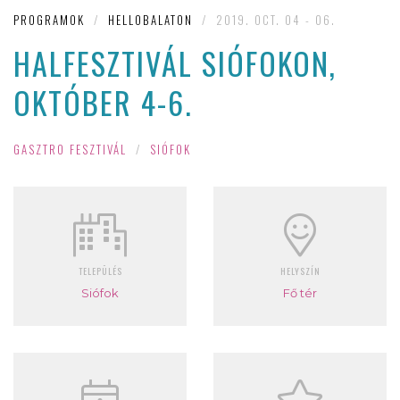
PROGRAMOK
/
HELLOBALATON
/
2019. OCT. 04 - 06.
HALFESZTIVÁL SIÓFOKON,
OKTÓBER 4-6.
GASZTRO FESZTIVÁL
/
SIÓFOK
TELEPÜLÉS
HELYSZÍN
Siófok
Fő tér