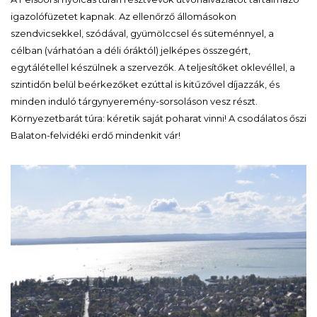
igazolófüzetet kapnak. Az ellenőrző állomásokon
szendvicsekkel, szódával, gyümölccsel és süteménnyel, a
célban (várhatóan a déli óráktól) jelképes összegért,
egytálétellel készülnek a szervezők. A teljesítőket oklevéllel, a
szintidőn belül beérkezőket ezúttal is kitűzővel díjazzák, és
minden induló tárgynyeremény-sorsoláson vesz részt.
Környezetbarát túra: kéretik saját poharat vinni! A csodálatos őszi
Balaton-felvidéki erdő mindenkit vár!