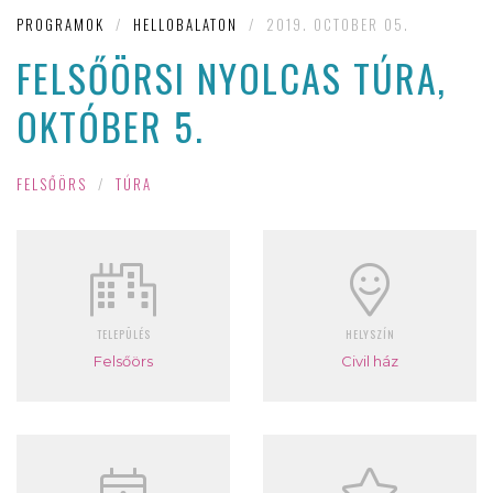
PROGRAMOK
/
HELLOBALATON
/
2019. OCTOBER 05.
FELSŐÖRSI NYOLCAS TÚRA,
OKTÓBER 5.
FELSŐÖRS
/
TÚRA
TELEPÜLÉS
HELYSZÍN
Felsőörs
Civil ház