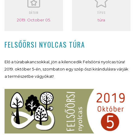
DÁTUM
TÍPUS
2019. October 05.
túra
FELSŐÖRSI NYOLCAS TÚRA
Elő a túrabakancsokkal, jön a kilencedik Felsőörsi nyolcas túra!
2019. október 5-én, szombaton egy szép őszi kirándulásra várják
a természetbe vágyókat!