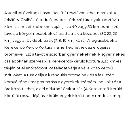
A korábbi évekhez hasonlóan 8+1 résztávon lehet nevezni. A
felsőörsi Civilháztól induló, és ide is érkező túra nyolc résztávja
közül az edzettebbeknek ajánljuk a 40 vagy 50 km-es hosszú
távot, a kényelmesebbek választhatnak a közepes (30,25, 20
km) vagy a rövidebb túrák (7, 8, 10 km) közül. A legkisebbek a
Kerekerdő Kerülő Körtúrán ismerkedhetnek az erdőjárás
örömeivel. Ezt a távot elsősorban gyermekeknek, kisgyermekes
családoknak szervezik, a Kerekerdő-kerülő Körtúra 3,33 km-es
távján öt ellenőrzőpont, öt feladat várja a vállalkozó kedvű
indulókat. A túra célja a kirándulás örömeinek és a falu szép
környékének megmutatása a gyerekek számára. Indulni 9 és 10
óra között lehet, a cél délután 1 órakor zár. (A Kerekerdő-kerülő
körtúrát rossz időjárási körülmények között nem rendezik meg.)