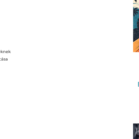
keknek
tása