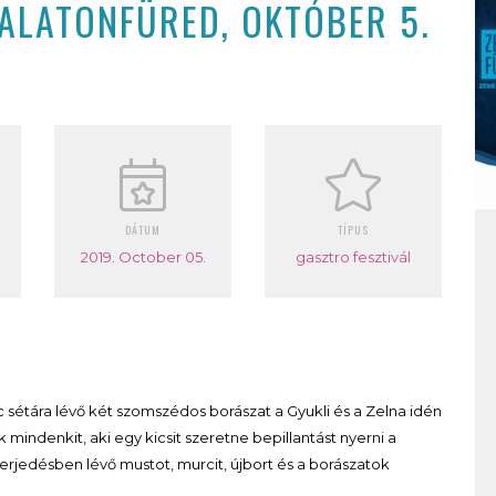
BALATONFÜRED, OKTÓBER 5.
DÁTUM
TÍPUS
2019. October 05.
gasztro fesztivál
sétára lévő két szomszédos borászat a Gyukli és a Zelna idén
 mindenkit, aki egy kicsit szeretne bepillantást nyerni a
 erjedésben lévő mustot, murcit, újbort és a borászatok