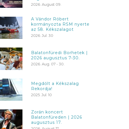
2026. August 09.
A Vándor Róbert
kormányozta RSM nyerte
az 58. Kékszalagot
2026. Jul. 30
Balatonfüredi Borhetek |
2026 augusztus 7-30.
2026. Aug. 07 - 30.
Megdőlt a Kékszalag
Rekordja!
2025. Jul. 10
Zorán koncert
Balatonfüreden | 2026
augusztus 17.
2026. August 17.