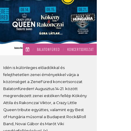
/
BALATONFÜRED
/
KONCERTSOROZAT
Idén is különleges előadókkal és
felejthetetlen zenei éményekkel várja a
közönséget a ZeneFüred koncertsorozat
Balatonfüreden! Augusztus 14-21. között
megrendezett zenei estéken fellép Kökény
Attila és Rakonczai Viktor, a Crazy Little
Queen tribute együttes, valamint egy Best
of Hungária műsorral a Budapest Rock&Roll
Band, Novai Gábor és Marót Viki
vendégfellépésével. (x)