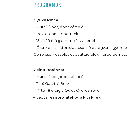
PROGRAMOK:
Gyukli Pince
– Murci, újbor, óbor kóstoló
– Bazsalicom Foodtruck
– 15-től 18 óráig a Mitrio Jazz zenél
– Óránként traktorozás, csocsó és légvár a gyere
Cefre csömöszölés és átlátszó plexi hordó bemuta
Zelna Borászat
– Murci, újbor, óbor kóstoló
– Tütü Gasztró Busz
– 14-től 18 óráig a Quiet Chords zenél
– Légvár és apró játékok a kicsiknek