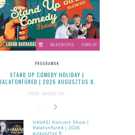
/
BALATONFÜRED
/
STAND-UP
PROGRAMOK
STAND UP COMEDY HOLIDAY |
BALATONKO
BALATONFÜRED | 2026 AUGUSZTUS 8.
2026
2026. AUGUST 08.
2
HAVASI Koncert Show |
Balatonfüred | 2026
augusztus 9.