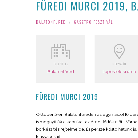
FÜREDI MURCI 2019, 
BALATONFÜRED
/
GASZTRO FESZTIVÁL
TELEPÜLÉS
HELYSZÍN
Balatonfüred
Laposteleki utca
FÜREDI MURCI 2019
Október 5-én Balatonfüreden az egymástól 10 perc 
is megnyitják a kapuikat az érdeklődők előtt. Várnak
borkészítés rejtelmeibe. És persze kóstolhatunk is,
klasszikusait.