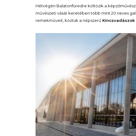
Hétvégén Balatonfüredre költözik a képzőművészeti
művészeti vásár keretében több mint 20 neves galé
remekműveit, köztük a népszerű
Kincsvadászok