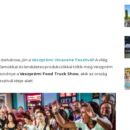
m
belvárosa, jön a
Veszprémi Utcazene Fesztivál
! A világ
llamokkal és lendületes produkciókkal töltik meg Veszprém
ndezvénye a
Veszprémi Food Truck Show
, akik az ország
ztivál ideje alatt.