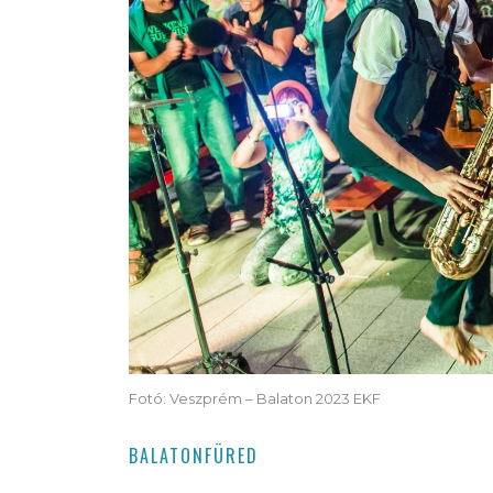
Fotó: Veszprém – Balaton 2023 EKF
BALATONFÜRED