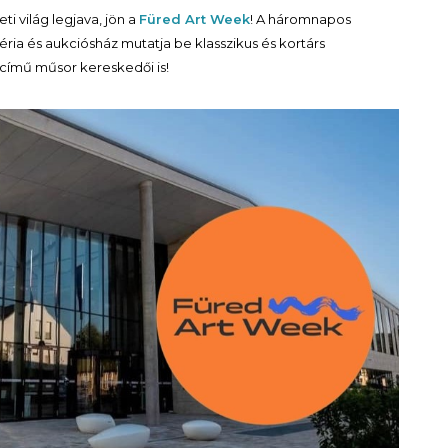
 világ legjava, jön a
Füred Art Week
! A háromnapos
ria és aukciósház mutatja be klasszikus és kortárs
című műsor kereskedői is!