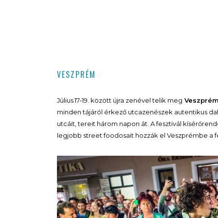
VESZPRÉM
Július 17‑19. között újra zenével telik meg
Veszpré
minden tájáról érkező utcazenészek autentikus da
utcáit, tereit három napon át. A fesztivál kísérőre
legjobb street foodosait hozzák el Veszprémbe a fes