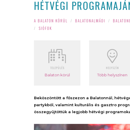
HÉTVÉGI PROGRAMAJÁNL
A BALATON KÖRÜL
/
BALATONALMÁDI
/
BALATON
/
SIÓFOK
TELEPÜLÉS
HELYSZÍN
Balaton körül
Több helyszínen
Beköszöntött a főszezon a Balatonnál, hétvégé
partykból, valamint kulturális és gasztro pro
összegyűjtöttük a legjobb hétvégi programokat