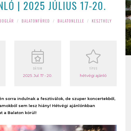
Ó | 2025 JÚLIUS 17-20.
BOGLÁR
/
BALATONFÜRED
/
BALATONLELLE
/
KESZTHELY
DÁTUM
TÍPUS
2025. Jul. 17 - 20.
hétvégi ajánló
n sorra indulnak a fesztiválok, de szuper koncertekből,
gramokból sem lesz hiány! Hétvégi ajánlónkban
 a Balaton körül!