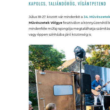
KAPOLCS, TALIÁNDÖRÖG, VÍGÁNTPETEND
Július 18-27. között vár mindenkit a
34. Művészetek
Művészetek Völgye
fesztiválon a könnyűzenétől 
mindenféle műfaj rajongója megtalálhatja számítá
vagy éppen színházba járó közönség is.