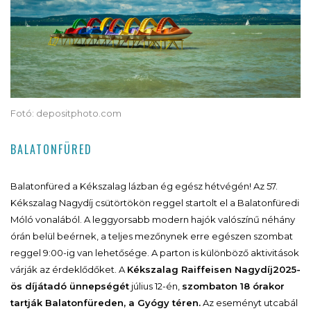
Fotó: depositphoto.com
BALATONFÜRED
Balatonfüred a Kékszalag lázban ég egész hétvégén! Az 57.
Kékszalag Nagydíj csütörtökön reggel startolt el a Balatonfüredi
Móló vonalából. A leggyorsabb modern hajók valószínű néhány
órán belül beérnek, a teljes mezőnynek erre egészen szombat
reggel 9:00-ig van lehetősége. A parton is különböző aktivitások
várják az érdeklődőket. A
Kékszalag Raiffeisen Nagydíj
2025-
ös díjátadó ünnepségét
július 12-én,
szombaton 18 órakor
tartják Balatonfüreden, a Gyógy téren.
Az eseményt utcabál