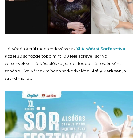
Hétvégén kerül megrendezésre az
XI.
Alsóörsi Sörfesztivál
!
Közel 30 sörfőzde több mint 100 féle sörével, sörivó
versenyekkel, sörkóstolókkal, street fooddal és esténként
zenés bulival várnak minden sörkedvelőt a
Sirály Parkban
, a
strand mellett.