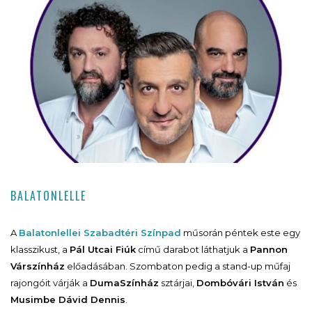
BALATONLELLE
A
Balatonlellei Szabadtéri Színpad
műsorán péntek este egy
klasszikust, a
Pál Utcai Fiúk
című darabot láthatjuk a
Pannon
Várszínház
előadásában. Szombaton pedig a stand-up műfaj
rajongóit várják a
DumaSzínház
sztárjai,
Dombóvári István
és
Musimbe Dávid Dennis
.