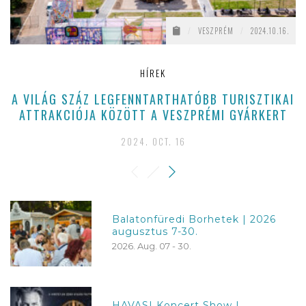
/
VESZPRÉM
/
2024.10.16.
HÍREK
A VILÁG SZÁZ LEGFENNTARTHATÓBB TURISZTIKAI
ATTRAKCIÓJA KÖZÖTT A VESZPRÉMI GYÁRKERT
2024. OCT. 16
Balatonfüredi Borhetek | 2026
augusztus 7-30.
2026. Aug. 07 - 30.
HAVASI Koncert Show |