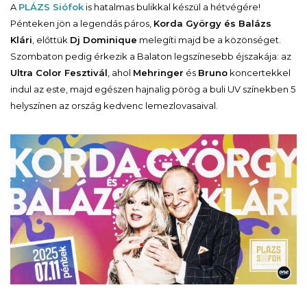
A
PLÁZS Siófok
is hatalmas bulikkal készül a hétvégére!
Pénteken jön a legendás páros,
Korda György és Balázs
Klári
, előttük
Dj Dominique
melegíti majd be a közönséget.
Szombaton pedig érkezik a Balaton legszínesebb éjszakája: az
Ultra Color Fesztivál
, ahol
Mehringer
és
Bruno
koncertekkel
indul az este, majd egészen hajnalig pörög a buli UV színekben 5
helyszínen az ország kedvenc lemezlovasaival.