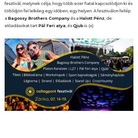
fesztivál, melynek célja, hogy több ezer fiatal kapcsolódjon ki és
töltődjön fel lelkileg egy időben, egy helyen. A fesztiválon fellép
a
Bagossy Brothers Company
és a
Halott Pénz
, de
előadásokat tart
Pál Feri atya
, és
Qjub
is. (x)