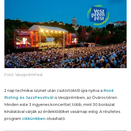
Fotó: VeszprémFest
2 nap technikai szünet után csütörtöktől újra nyitva a
Rozé
Rizling és JazzFesztivál
is Veszprémben, az Óváros téren.
Minden este 3 ingyenes koncerttel, több, mint 30 borászat
kínálatával várják az érdeklődőket vasárnap estig. A részletes
program
cikkünkben
olvasható.