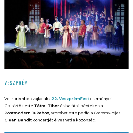
VESZPRÉM
Veszprémben zajlanak a
22. VeszprémFest
eseményei!
Csütörtök este
Tátrai Tibor
és barátai, pénteken a
Postmodern Jukebox
, szombat este pedig a Grammy-díjas
Clean Bandit
koncertjét élvezheti a közönség.