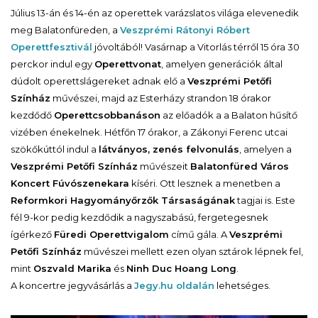
Július 13-án és 14-én az operettek varázslatos világa elevenedik
meg Balatonfüreden, a
Veszprémi Rátonyi Róbert
Operettfesztivál
jóvoltából! Vasárnap a Vitorlás térről 15 óra 30
perckor indul egy
Operettvonat
, amelyen generációk által
dúdolt operettslágereket adnak elő a
Veszprémi Petőfi
Színház
művészei, majd az Esterházy strandon 18 órakor
kezdődő
Operettcsobbanáson
az előadók a a Balaton hűsítő
vizében énekelnek. Hétfőn 17 órakor, a Zákonyi Ferenc utcai
szökőkúttól indul a
látványos, zenés felvonulás
, amelyen a
Veszprémi Petőfi Színház
művészeit
Balatonfüred Város
Koncert Fúvószenekara
kíséri. Ott lesznek a menetben a
Reformkori Hagyományőrzők Társaságának
tagjai is. Este
fél 9-kor pedig kezdődik a nagyszabású, fergetegesnek
ígérkező
Füredi Operettvigalom
című gála. A
Veszprémi
Petőfi Színház
művészei mellett ezen olyan sztárok lépnek fel,
mint
Oszvald Marika
és
Ninh Duc Hoang Long
.
A koncertre jegyvásárlás a
Jegy.hu oldalán
lehetséges.