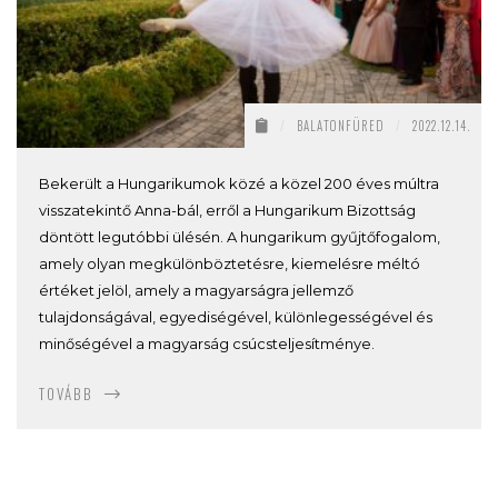
/
BALATONFÜRED
/
2022.12.14.
Bekerült a Hungarikumok közé a közel 200 éves múltra
visszatekintő Anna-bál, erről a Hungarikum Bizottság
döntött legutóbbi ülésén. A hungarikum gyűjtőfogalom,
amely olyan megkülönböztetésre, kiemelésre méltó
értéket jelöl, amely a magyarságra jellemző
tulajdonságával, egyediségével, különlegességével és
minőségével a magyarság csúcsteljesítménye.
TOVÁBB