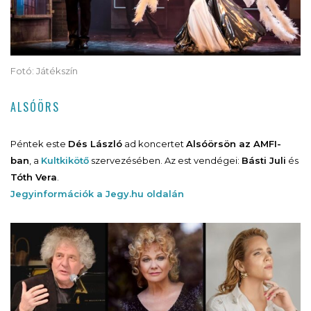
Fotó: Játékszín
ALSÓÖRS
Péntek este
Dés László
ad koncertet
Alsóörsön az AMFI-
ban
, a
Kultkikötő
szervezésében. Az est vendégei:
Básti Juli
és
Tóth Vera
.
Jegyinformációk a Jegy.hu oldalán