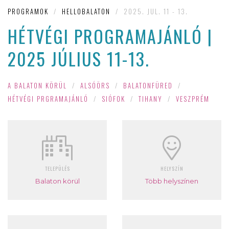
PROGRAMOK
/
HELLOBALATON
/
2025. JUL. 11 - 13.
HÉTVÉGI PROGRAMAJÁNLÓ |
2025 JÚLIUS 11-13.
A BALATON KÖRÜL
/
ALSÓÖRS
/
BALATONFÜRED
/
HÉTVÉGI PRGRAMAJÁNLÓ
/
SIÓFOK
/
TIHANY
/
VESZPRÉM
TELEPÜLÉS
HELYSZÍN
Balaton körül
Több helyszínen