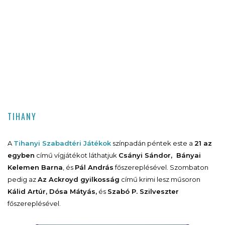
TIHANY
A
Tihanyi Szabadtéri Játékok
színpadán péntek este a
21 az
egyben
című vígjátékot láthatjuk
Csányi Sándor, Bányai
Kelemen Barna
, és
Pál András
főszereplésével. Szombaton
pedig az
Az Ackroyd gyilkosság
című krimi lesz műsoron
Kálid Artúr, Dósa Mátyás,
és
Szabó P. Szilveszter
főszereplésével.