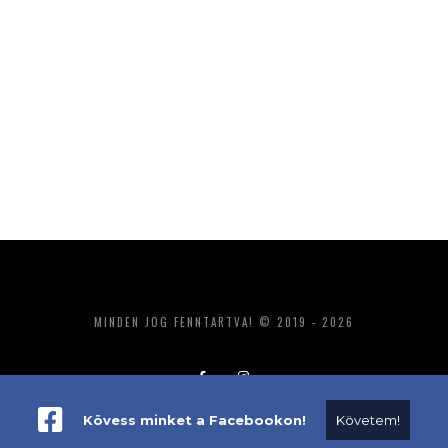
MINDEN JOG FENNTARTVA! © 2019 - 2026
Kövess minket a Facebookon!
Követem!
ADATKEZELÉS
IMPRESSZUM
MÉDIAAJÁNLAT