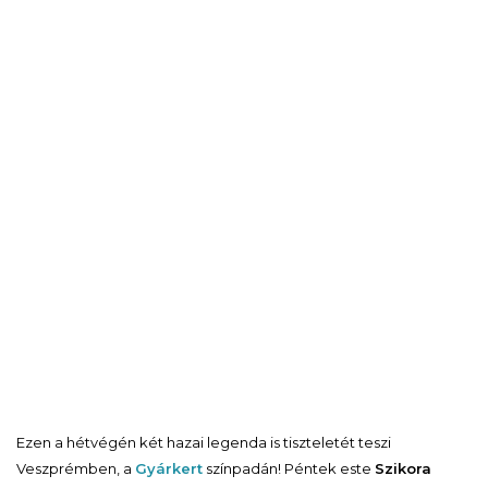
Ezen a hétvégén két hazai legenda is tiszteletét teszi
Veszprémben, a
Gyárkert
színpadán! Péntek este
Szikora