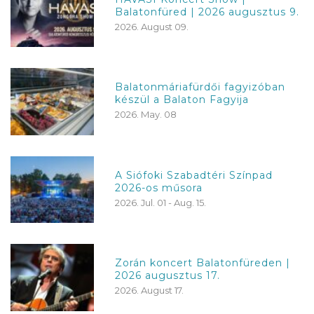
Balatonfüred | 2026 augusztus 9.
2026. August 09.
Balatonmáriafürdői fagyizóban
készül a Balaton Fagyija
2026. May. 08
A Siófoki Szabadtéri Színpad
2026-os műsora
2026. Jul. 01 - Aug. 15.
Zorán koncert Balatonfüreden |
2026 augusztus 17.
2026. August 17.