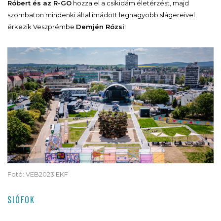
Róbert és az R-GO
hozza el a csikidám életérzést, majd
szombaton mindenki által imádott legnagyobb slágereivel
érkezik Veszprémbe
Demjén Rózsi
!
Fotó: VEB2023 EKF
SIÓFOK