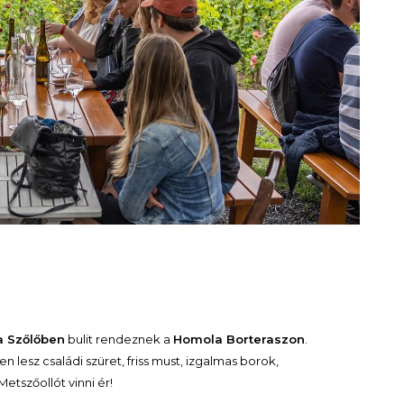
a Szőlőben
bulit rendeznek a
Homola Borteraszon
.
 lesz családi szüret, friss must, izgalmas borok,
etszőollót vinni ér!