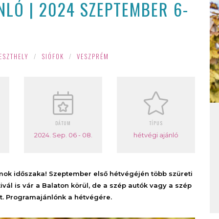
LÓ | 2024 SZEPTEMBER 6-
ESZTHELY
/
SIÓFOK
/
VESZPRÉM
DÁTUM
TÍPUS
2024. Sep. 06 - 08.
hétvégi ajánló
mok időszaka! Szeptember első hétvégéjén több szüreti
ivál is vár a Balaton körül, de a szép autók vagy a szép
t. Programajánlónk a hétvégére.