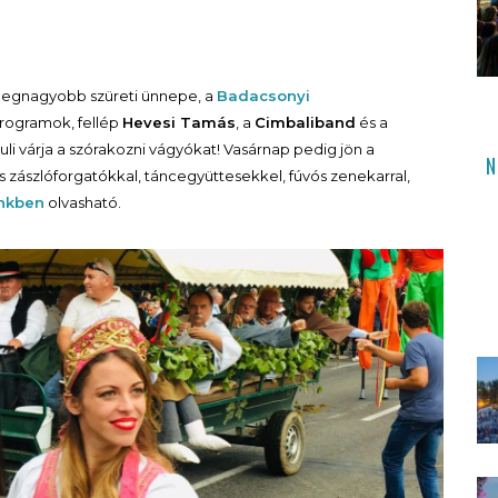
 legnagyobb szüreti ünnepe, a
Badacsonyi
rogramok, fellép
Hevesi Tamás
, a
Cimbaliband
és a
uli várja a szórakozni vágyókat! Vasárnap pedig jön a
N
és zászlóforgatókkal, táncegyüttesekkel, fúvós zenekarral,
nkben
olvasható.