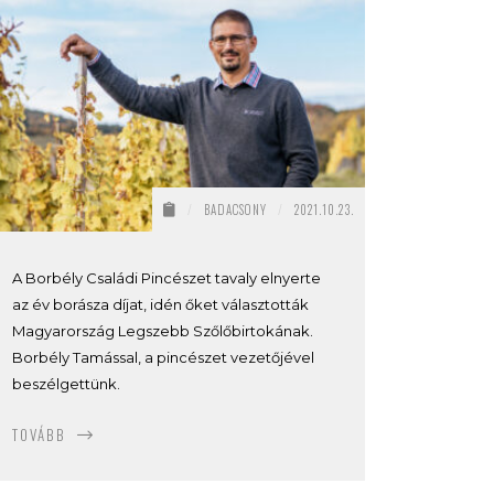
/
BADACSONY
/
2021.10.23.
A Borbély Családi Pincészet tavaly elnyerte
az év borásza díjat, idén őket választották
Magyarország Legszebb Szőlőbirtokának.
Borbély Tamással, a pincészet vezetőjével
beszélgettünk.
TOVÁBB