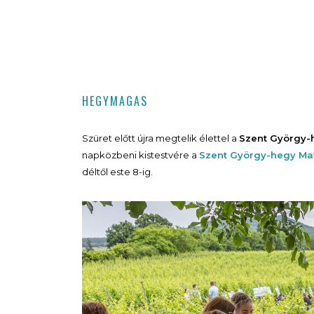
HEGYMAGAS
Szüret előtt újra megtelik élettel a
Szent György-
napközbeni kistestvére a
Szent György-hegy Ma
déltől este 8-ig.