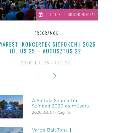
/
SIÓFOK
/
KONCERTSOROZAT
PROGRAMOK
YÁRESTI KONCERTEK SIÓFOKON | 2026
EGY ÁLOMB
JÚLIUS 25 – AUGUSZTUS 22.
SAJÁT PEZSG
2026. JUL. 25 - AUG. 22.
A Siófoki Szabadtéri
Színpad 2026-os műsora
2026. Jul. 01 - Aug. 15.
Varga BalaTone |