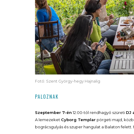
Fotó: Szent György-hegy Hajnalig
PALOZNAK
Szeptember 7-én
12:00-tól rendhagyó szüreti
DJ 
A lemezeket
Cyborg Templar
pörgeti majd, közben
bográcsgulyás és szuper hangulat a Balaton felett. M