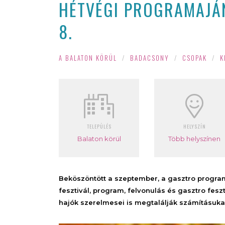
HÉTVÉGI PROGRAMAJÁN
8.
A BALATON KÖRÜL
/
BADACSONY
/
CSOPAK
/
K
TELEPÜLÉS
HELYSZÍN
Balaton körül
Több helyszínen
Beköszöntött a szeptember, a gasztro progra
fesztivál, program, felvonulás és gasztro feszt
hajók szerelmesei is megtalálják számításuka