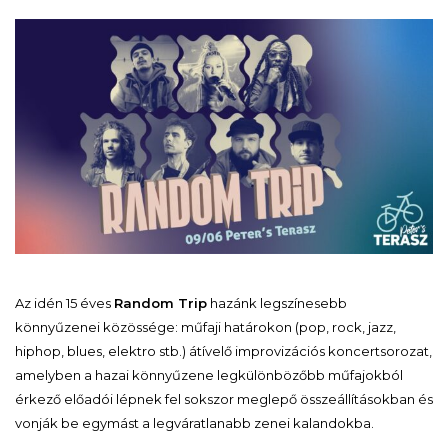
Az idén 15 éves
Random Trip
hazánk legszínesebb
könnyűzenei közössége: műfaji határokon (pop, rock, jazz,
hiphop, blues, elektro stb.) átívelő improvizációs koncertsorozat,
amelyben a hazai könnyűzene legkülönbözőbb műfajokból
érkező előadói lépnek fel sokszor meglepő összeállításokban és
vonják be egymást a legváratlanabb zenei kalandokba.