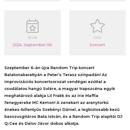
DÁTUM
TÍPUS
2024. September 06.
koncert
Szeptember 6-án újra Random Trip koncert
Balatonakarattyán a Peter’s Terasz színpadán! Az
improvizációs koncertsorozat vendégei ezúttal a
csodálatos hangú Solére, a magyar trapszcéna egyik
meghatározó alakja Lil Frakk és az Irie Maffia
fenegyereke MC Kemon! A zenekart az aranytorkú
énekes-billentyűs Szebényi Dániel, a legbiztosabb kezű
basszusgitáros Bata István, és a Random Trip alapítói DJ
Q-Cee és Delov Jávor dobos alkotja.