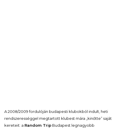
A 2008/2009 fordulóján budapesti klubokból indult, heti
rendszerességgel megtartott klubest mára „kinőtte” saját
kereteit: a
Random Trip
Budapest legnagyobb