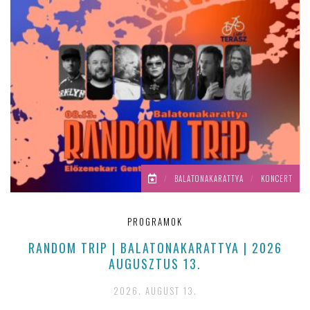
/
BALATONAKARATTYA
/
KONCERT
PROGRAMOK
RANDOM TRIP | BALATONAKARATTYA | 2026
E
AUGUSZTUS 13.
2026. AUGUST 13.