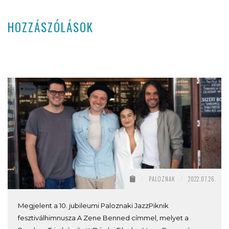
HOZZÁSZÓLÁSOK
/
PALOZNAK
/
2022.07.26.
Megjelent a 10. jubileumi Paloznaki JazzPiknik
fesztiválhimnusza A Zene Benned címmel, melyet a