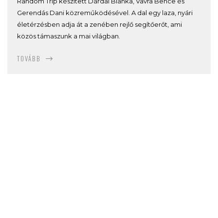
Random Trip készített Dárdai Blanka, Vavra Bence és
Gerendás Dani közreműködésével. A dal egy laza, nyári
életérzésben adja át a zenében rejlő segítőerőt, ami
közös támaszunk a mai világban.
TOVÁBB