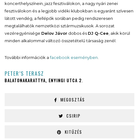
koncerthelyszínein, jazz fesztiválokon, a nagy nyári zenei
fesztiválokon és a legjobb vidéki klubokban is egyaránt szívesen
látott vendég, a fellépők sorában pedig rendszeresen
megtalálhatók nemzetközi sztármuzsikusok. A sorozat
vezéregyénisége
Delov Jávor
dobos és
DJ Q-Cee
, akik körül
minden alkalommal változó összetételű társaság zenél.
További információk a
facebook eseményben
.
PETER’S TERASZ
BALATONAKARATTYA, ENYINGI UTCA 2
.
MEGOSZTÁS
CSIRIP
KITŰZÉS