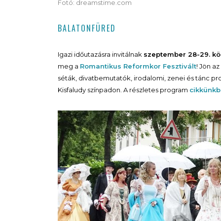
Fotó: dreamstime.com
BALATONFÜRED
Igazi időutazásra invitálnak
szeptember 28-29. kö
meg a
Romantikus Reformkor Fesztivált
! Jön a
séták, divatbemutatók, irodalomi, zenei és tánc p
Kisfaludy színpadon. A részletes program
cikkünk