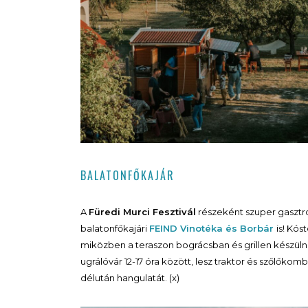
BALATONFŐKAJÁR
A
Füredi Murci Fesztivál
részeként szuper gasztr
balatonfőkajári
FEIND Vinotéka és Borbár
is! Kós
miközben a teraszon bográcsban és grillen készül
ugrálóvár 12-17 óra között, lesz traktor és szőlőkomb
délután hangulatát. (x)