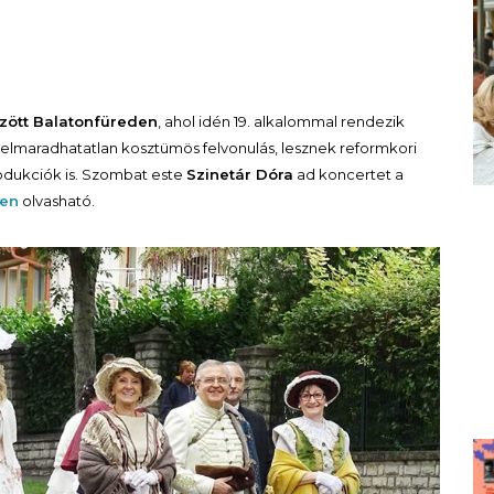
zött
Balatonfüreden
, ahol idén 19. alkalommal rendezik
z elmaradhatatlan kosztümös felvonulás, lesznek reformkori
rodukciók is. Szombat este
Szinetár Dóra
ad koncertet a
ben
olvasható.