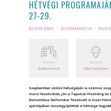
HÉTVÉGI PROGRAMAJÁN
27-29.
BALATON KÖRÜL
/
BALATONAKARATTYA
/
BALATO
TELEPÜLÉS
HELYSZÍN
Balaton körül
Több helyszínen
Szeptember utolsó hétvégéjén is számos szupe
murci fesztiválok, jön a Tapolcai Pisztráng és
Romantikus Reformkor fesztivált is most hétv
ajánlójában összegyűjtöttük a hétvége legjob