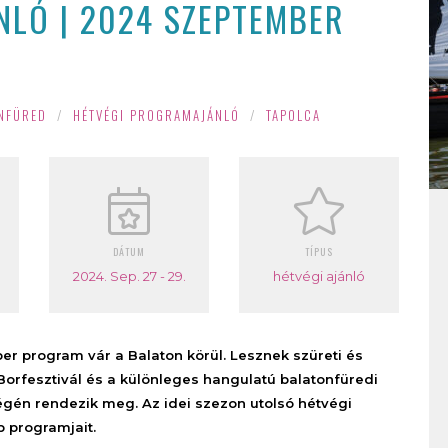
LÓ | 2024 SZEPTEMBER
NFÜRED
/
HÉTVÉGI PROGRAMAJÁNLÓ
/
TAPOLCA
DÁTUM
TÍPUS
2024. Sep. 27 - 29.
hétvégi ajánló
r program vár a Balaton körül. Lesznek szüreti és
 Borfesztivál és a különleges hangulatú balatonfüredi
égén rendezik meg. Az idei szezon utolsó hétvégi
b programjait.