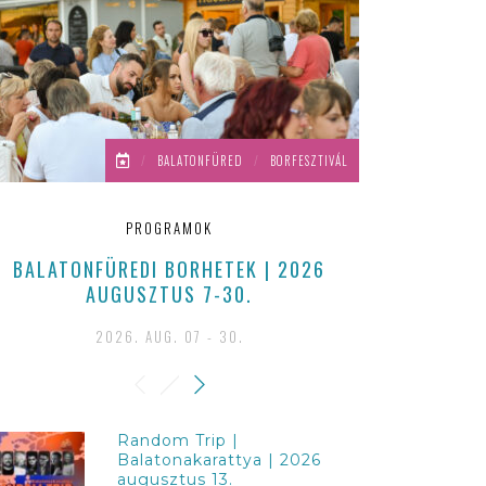
/
BALATONFÜRED
/
BORFESZTIVÁL
PROGRAMOK
BALATONFÜREDI BORHETEK | 2026
BALATONKO
AUGUSZTUS 7-30.
2026
2026. AUG. 07 - 30.
2
Random Trip |
Balatonakarattya | 2026
augusztus 13.