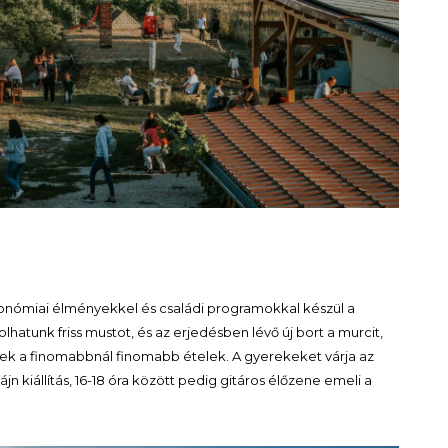
onómiai élményekkel és családi programokkal készül a
tolhatunk friss mustot, és az erjedésben lévő új bort a murcit,
nek a finomabbnál finomabb ételek. A gyerekeket várja az
ájn kiállítás, 16-18 óra között pedig gitáros élőzene emeli a