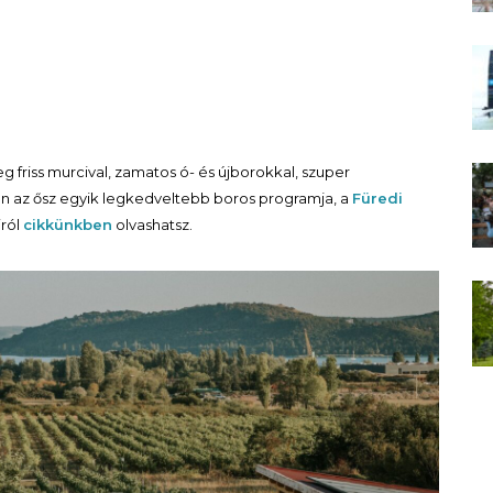
 friss murcival, zamatos ó- és újborokkal, szuper
n az ősz egyik legkedveltebb boros programja, a
Füredi
iról
cikkünkben
olvashatsz.