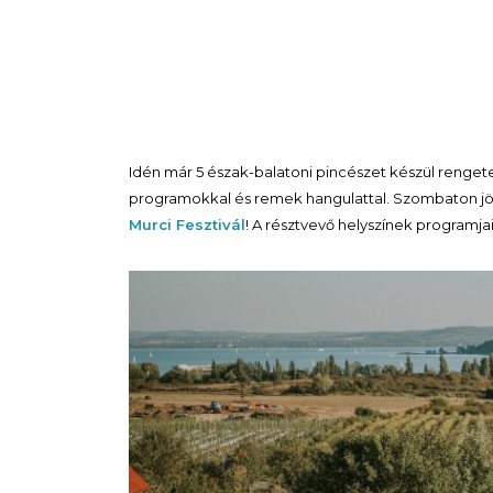
Idén már 5 észak-balatoni pincészet készül rengeteg
programokkal és remek hangulattal. Szombaton jö
Murci Fesztivál
! A résztvevő helyszínek programja