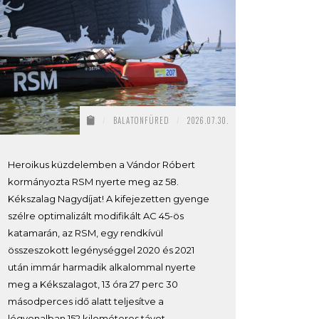
/
BALATONFÜRED
/
2026.07.30.
Heroikus küzdelemben a Vándor Róbert
kormányozta RSM nyerte meg az 58.
Kékszalag Nagydíjat! A kifejezetten gyenge
szélre optimalizált modifikált AC 45-ös
katamarán, az RSM, egy rendkívül
összeszokott legénységgel 2020 és 2021
után immár harmadik alkalommal nyerte
meg a Kékszalagot, 13 óra 27 perc 30
másodperces idő alatt teljesítve a
légvonalban 152 kilométeres távot.