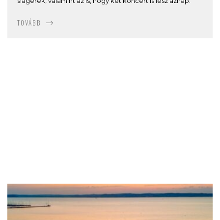
slágerek, valamint az is, hogy két koncert is lesz aznap.
TOVÁBB