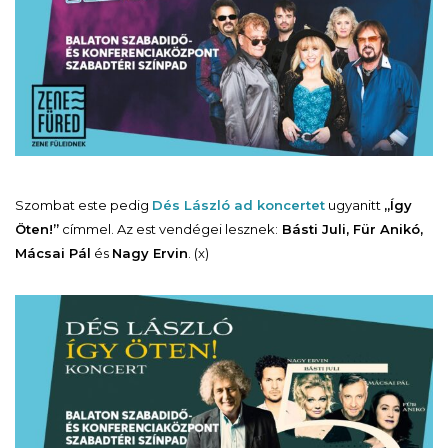
Szombat este pedig
Dés László ad koncertet
ugyanitt
„Így
Öten!”
címmel. Az est vendégei lesznek:
Básti Juli, Für Anikó,
Mácsai Pál
és
Nagy Ervin
. (x)