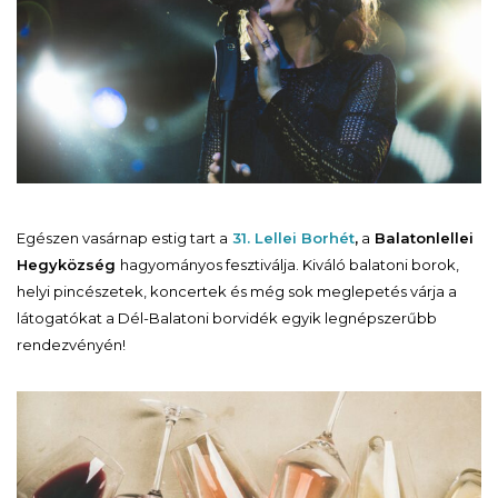
Egészen vasárnap estig tart a
31. Lellei Borhét
,
a
Balatonlellei
Hegyközség
hagyományos fesztiválja. Kiváló balatoni borok,
helyi pincészetek, koncertek és még sok meglepetés várja a
látogatókat a Dél-Balatoni borvidék egyik legnépszerűbb
rendezvényén!