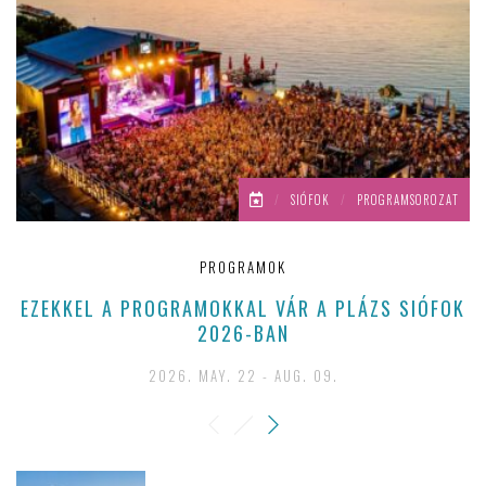
/
SIÓFOK
/
PROGRAMSOROZAT
PROGRAMOK
EZEKKEL A PROGRAMOKKAL VÁR A PLÁZS SIÓFOK
A
2026-BAN
2026. MAY. 22 - AUG. 09.