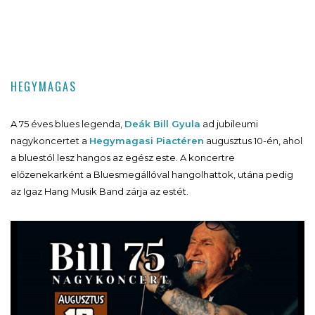
HEGYMAGAS
A 75 éves blues legenda,
Deák Bill Gyula
ad jubileumi
nagykoncertet a
Hegymagasi Piactéren
augusztus 10-én, ahol
a bluestól lesz hangos az egész este. A koncertre
előzenekarként a Bluesmegállóval hangolhattok, utána pedig
az Igaz Hang Musik Band zárja az estét.