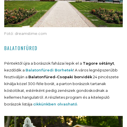
Fotó: dreamstime.com
BALATONFÜRED
Péntektől újra a borászok faházai lepik el a
Tagore sétányt
,
kezdődik a
Balatonfüredi Borhetek
! A város legnépszerűbb
fesztiválján a
Balatonfüred-Csopaki borvidék
24 pincészete
kínálja közel 300-féle borát, a parton borászok tartanak
kóstolókat, esténként pedig zenészek gondoskodnak a
kellemes hangulatról. A részletes program és a kitelepülő
borászok listája
cikkünkben olvasható
.