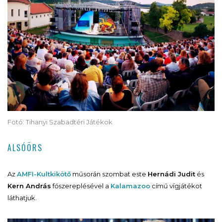
Fotó: Tihanyi Szabadtéri Játékok
ALSÓÖRS
Az
AMFI-Kultkikötő
műsorán szombat este
Hernádi Judit
és
Kern András
főszereplésével a
Kalamazoo
című vígjátékot
láthatjuk.