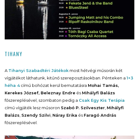
TIHANY
A
Tihanyi Szabadtéri Játékok
most hétvégi műsorán két
vígjátékot láthatunk, kitűnő szereposztásokban. Pénteken a
1×3
héha 4
című bohózat kerül bemutatásra
Mohai Tamás,
Kerekes József, Beleznay Endre
és
Mihályfi Balázs
főszereplésével, szombaton pedig a
Csak Egy Kis Terápia
című vígjáték lesz műsoron
Szabó P. Szilveszter
,
Mihályfi
Balázs
,
Szendy Szilvi
,
Náray Erika
és
Faragó András
főszereplésével.