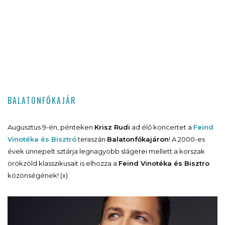
BALATONFŐKAJÁR
Augusztus 9-én, pénteken
Krisz Rudi
ad élő koncertet a
Feind
Vinotéka és Bisztró
teraszán
Balatonfőkajáron
! A 2000-es
évek ünnepelt sztárja legnagyobb slágerei mellett a korszak
örökzöld klasszikusait is elhozza a
Feind Vinotéka és Bisztro
közönségének! (x)