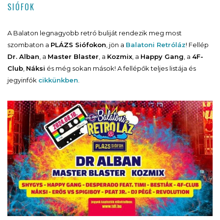
SIÓFOK
A Balaton legnagyobb retró buliját rendezik meg most
szombaton a
PLÁZS Siófokon
, jön a
Balatoni Retróláz
! Fellép
Dr. Alban
, a
Master Blaster
, a
Kozmix
, a
Happy Gang
, a
4F-
Club
,
Náksi
és még sokan mások! A fellépők teljes listája és
jegyinfók
cikkünkben
.