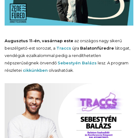
Augusztus 11-én, vasárnap este
az országos nagy sikerű
beszélgető-est sorozat, a
Traccs
újra
Balatonfüredre
látogat,
vendégük ezalkalommal pedig a rendíthetetlen
népszerűségnek örvendő
Sebestyén Balázs
lesz. A program
részletei
cikkünkben
olvashatóak.