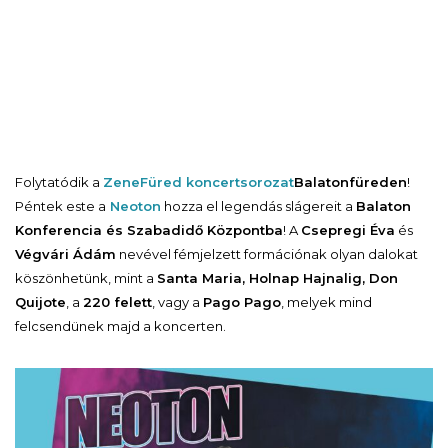
Folytatódik a
ZeneFüred koncertsorozat
Balatonfüreden
!
Péntek este a
Neoton
hozza el legendás slágereit a
Balaton
Konferencia és Szabadidő Központba
! A
Csepregi Éva
és
Végvári Ádám
nevével fémjelzett formációnak olyan dalokat
köszönhetünk, mint a
Santa Maria, Holnap Hajnalig, Don
Quijote
, a
220 felett
, vagy a
Pago Pago
, melyek mind
felcsendünek majd a koncerten.