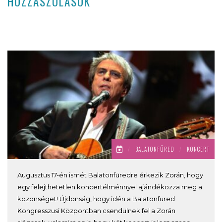
HOZZÁSZÓLÁSOK
/
BALATONFÜRED
/
KONCERT
Augusztus 17-én ismét Balatonfüredre érkezik Zorán, hogy
egy felejthetetlen koncertélménnyel ajándékozza meg a
közönséget! Újdonság, hogy idén a Balatonfüred
Kongresszusi Központban csendülnek fel a Zorán