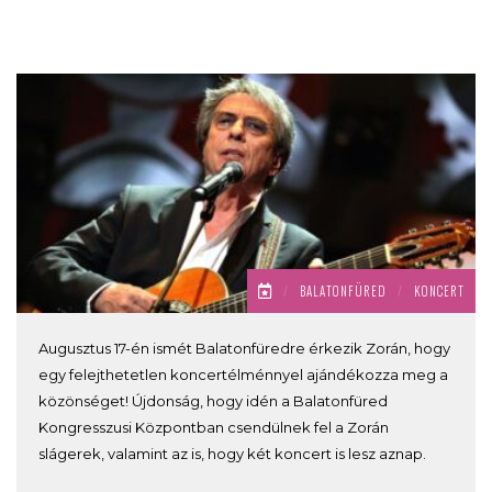
/
BALATONFÜRED
/
KONCERT
Augusztus 17-én ismét Balatonfüredre érkezik Zorán, hogy
egy felejthetetlen koncertélménnyel ajándékozza meg a
közönséget! Újdonság, hogy idén a Balatonfüred
Kongresszusi Központban csendülnek fel a Zorán
slágerek, valamint az is, hogy két koncert is lesz aznap.