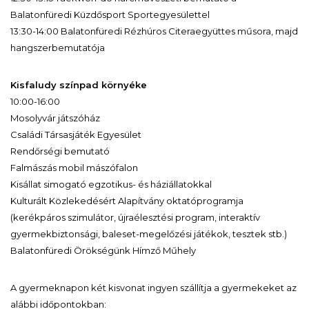
Balatonfüredi Küzdősport Sportegyesülettel
13:30-14:00 Balatonfüredi Rézhúros Citeraegyüttes műsora, majd
hangszerbemutatója
Kisfaludy színpad környéke
10:00-16:00
Mosolyvár játszóház
Családi Társasjáték Egyesület
Rendőrségi bemutató
Falmászás mobil mászófalon
Kisállat simogató egzotikus- és háziállatokkal
Kulturált Közlekedésért Alapítvány oktatóprogramja
(kerékpáros szimulátor, újraélesztési program, interaktív
gyermekbiztonsági, baleset-megelőzési játékok, tesztek stb.)
Balatonfüredi Örökségünk Hímző Műhely
A gyermeknapon két kisvonat ingyen szállítja a gyermekeket az
alábbi időpontokban: