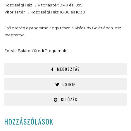
Közösségi Ház → Vitorlás tér: 9:40 és 10:15
Vitorlás tér → Közösségi Ház: 16:00 és 16:30
Eső esetén a programok egy része a Kisfaludy Galériában lesz
megtartva.
Forrás: Balatonfüredi Programok
MEGOSZTÁS
CSIRIP
KITŰZÉS
HOZZÁSZÓLÁSOK