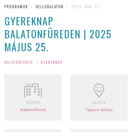
PROGRAMOK
/
HELLOBALATON
/
2025. MAY 25.
GYEREKNAP
BALATONFÜREDEN | 2025
MÁJUS 25.
BALATONFÜRED
/
GYEREKNAP
TELEPÜLÉS
HELYSZÍN
Balatonfüred
Tagore sétány