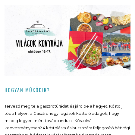
HOGYAN MŰKÖDIK?
Tervezd meg te a gasztrotúrádat és járd be a hegyet. Kóstolj
több helyen: a Gasztrohegy fogások kóstoló adagok, hogy
mindig legyen miért tovább indulni. Kóstolnál
kedvezményesen? 4 kóstolásra és buszozára feljogosító hétvégi
gasztrohegy bérletet is vásárolhatsz kedvezményesen,