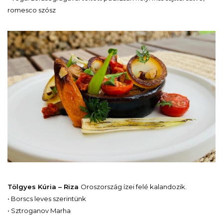
romesco szósz
Tölgyes Kúria – Riza
Oroszország ízei felé kalandozik.
• Borscs leves szerintünk
• Sztroganov Marha