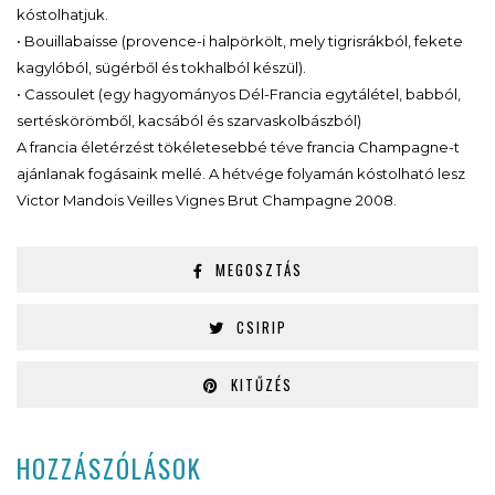
kóstolhatjuk.
• Bouillabaisse (provence-i halpörkölt, mely tigrisrákból, fekete
kagylóból, sügérből és tokhalból készül).
• Cassoulet (egy hagyományos Dél-Francia egytálétel, babból,
sertéskörömből, kacsából és szarvaskolbászból)
A francia életérzést tökéletesebbé téve francia Champagne-t
ajánlanak fogásaink mellé. A hétvége folyamán kóstolható lesz
Victor Mandois Veilles Vignes Brut Champagne 2008.
MEGOSZTÁS
CSIRIP
KITŰZÉS
HOZZÁSZÓLÁSOK