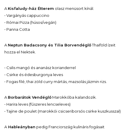
A
Kisfaludy-ház Étterem
olasz menüsort kínál.
• Vargányás cappuccino
• Római Pizza (húsos/vegán)
• Panna Cotta
A
Neptun Badacsony és Tilia Borvendéglő
Thaiföld ízeit
hozza el Nektek.
• Csilis mangó és ananász korianderrel
• Csirke és édesburgonya leves
• Fogas filé, thai zöld curry mártás, mazsolás jázmin rizs.
A
Borbarátok Vendéglő
Marokkóba kalandozik.
• Harira leves (fűszeres lencseleves)
• Tajine de poulet (marokkói csicseriborsós csirke kuszkusszal)
A
Hableányban
pedig Franciország kulináris fogásait