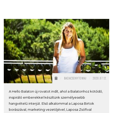
/
BADACSONYTOMAJ
/
2020.07.12.
A Hello Balaton új rovatot indít, ahol a Balatonhoz kötődő,
inspiráló emberekkel készítünk személyesebb
hangvételű interjút. Első alkalommal a Laposa Birtok
borászával, marketing vezetőjével, Laposa Zsófival