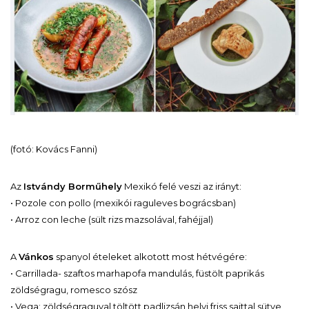
(fotó: Kovács Fanni)
Az
Istvándy Borműhely
Mexikó felé veszi az irányt:
•
Pozole con pollo (mexikói raguleves bográcsban)
•
Arroz con leche (sült rizs mazsolával, fahéjjal)
A
Vánkos
spanyol ételeket alkotott most hétvégére:
•
Carrillada- szaftos marhapofa mandulás, füstölt paprikás
zöldségragu, romesco szósz
• Vega: zöldségraguval töltött padlizsán helyi friss sajttal sütve,