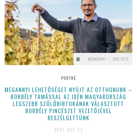
/
BADACSONY
/
2021.10.23.
PORTRÉ
MEGANNYI LEHETŐSÉGET NYÚJT AZ OTTHONUNK –
BORBÉLY TAMÁSSAL AZ IDÉN MAGYARORSZÁG
LEGSZEBB SZŐLŐBIRTOKÁNAK VÁLASZTOTT
BORBÉLY PINCÉSZET VEZETŐJÉVEL
BESZÉLGETTÜNK
2021. OCT. 23