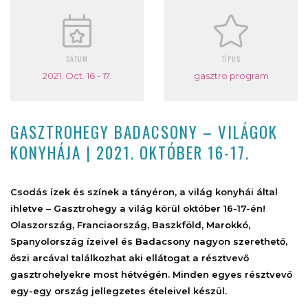
DÁTUM
TÍPUS
2021. Oct. 16 - 17.
gasztro program
GASZTROHEGY BADACSONY – VILÁGOK
KONYHÁJA | 2021. OKTÓBER 16-17.
Csodás ízek és színek a tányéron, a világ konyhái által
ihletve – Gasztrohegy a világ körül október 16-17-én!
Olaszország, Franciaország, Baszkföld, Marokkó,
Spanyolország ízeivel és Badacsony nagyon szerethető,
őszi arcával találkozhat aki ellátogat a résztvevő
gasztrohelyekre most hétvégén.
Minden egyes résztvevő
egy-egy ország jellegzetes ételeivel készül.