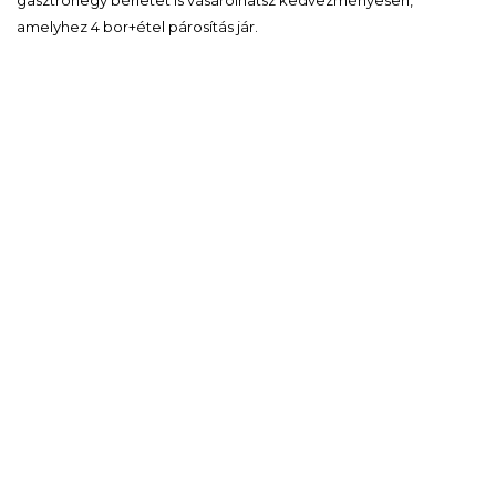
amelyhez 4 bor+étel párosítás jár.