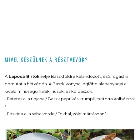
MIVEL KÉSZÜLNEK A RÉSZTVEVŐK?
A
Laposa Birtok
séfje Baszkföldre kalandozott, és 2 fogást is
bemutat a hétvégén. A Baszk konyha legfőbb alapanyagai a
kiváló minőségű halak, húsok, és kolbászok.
• Patatas a la riojana / Baszk paprikás krumpli, txistorra kolbásszal
/
• Esturioa a la salsa verde / Tokhal, zöld mártásban”