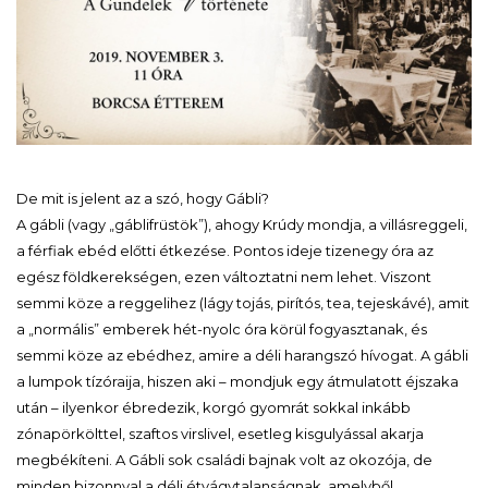
De mit is jelent az a szó, hogy Gábli?
A gábli (vagy „gáblifrüstök”), ahogy Krúdy mondja, a villásreggeli,
a férfiak ebéd előtti étkezése. Pontos ideje tizenegy óra az
egész földkerekségen, ezen változtatni nem lehet. Viszont
semmi köze a reggelihez (lágy tojás, pirítós, tea, tejeskávé), amit
a „normális” emberek hét-nyolc óra körül fogyasztanak, és
semmi köze az ebédhez, amire a déli harangszó hívogat. A gábli
a lumpok tízóraija, hiszen aki – mondjuk egy átmulatott éjszaka
után – ilyenkor ébredezik, korgó gyomrát sokkal inkább
zónapörkölttel, szaftos virslivel, esetleg kisgulyással akarja
megbékíteni. A Gábli sok családi bajnak volt az okozója, de
minden bizonnyal a déli étvágytalanságnak, amelyből