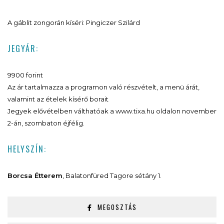
A gáblit zongorán kíséri: Pingiczer Szilárd
JEGYÁR:
9900 forint
Az ár tartalmazza a programon való részvételt, a menü árát,
valamint az ételek kísérő borait
Jegyek elővételben válthatóak a www.tixa.hu oldalon november
2-án, szombaton éjfélig.
HELYSZÍN:
Borcsa Étterem
, Balatonfüred Tagore sétány 1.
MEGOSZTÁS