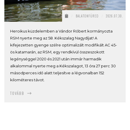
/
BALATONFÜRED
/
2026.07.30.
Heroikus küzdelemben a Vándor Róbert kormányozta
RSM nyerte meg az 58. Kékszalag Nagydíjat! A
kifejezetten gyenge szélre optimalizált modifikált AC 45-
ös katamarán, az RSM, egy rendkívül összeszokott
legénységgel 2020 és 2021 után immár harmadik
alkalommal nyerte meg a Kékszalagot, 13 óra 27 perc 30
másodperces idő alatt teljesítve a légvonalban 152
kilométeres távot.
TOVÁBB