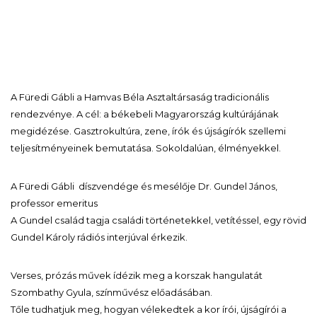
A Füredi Gábli a Hamvas Béla Asztaltársaság tradicionális
rendezvénye. A cél: a békebeli Magyarország kultúrájának
megidézése. Gasztrokultúra, zene, írók és újságírók szellemi
teljesítményeinek bemutatása. Sokoldalúan, élményekkel.
A Füredi Gábli díszvendége és mesélője Dr. Gundel János,
professor emeritus
A Gundel család tagja családi történetekkel, vetítéssel, egy rövid
Gundel Károly rádiós interjúval érkezik.
Verses, prózás művek ídézik meg a korszak hangulatát
Szombathy Gyula, színművész előadásában.
Tőle tudhatjuk meg, hogyan vélekedtek a kor írói, újságírói a