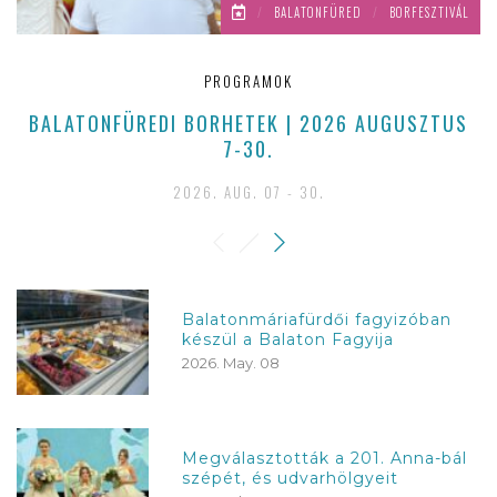
/
BALATONFÜRED
/
BORFESZTIVÁL
PROGRAMOK
BALATONFÜREDI BORHETEK | 2026 AUGUSZTUS
7-30.
2026. AUG. 07 - 30.
Balatonmáriafürdői fagyizóban
készül a Balaton Fagyija
2026. May. 08
Megválasztották a 201. Anna-bál
szépét, és udvarhölgyeit