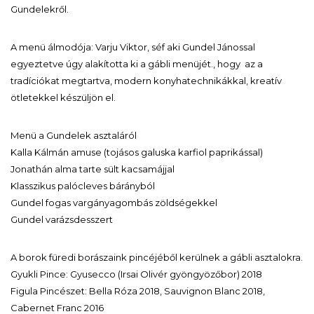
Gundelekről.
A menü álmodója: Varju Viktor, séf aki Gundel Jánossal
egyeztetve úgy alakította ki a gábli menüjét., hogy az a
tradíciókat megtartva, modern konyhatechnikákkal, kreatív
ötletekkel készüljön el.
Menü a Gundelek asztaláról
Kalla Kálmán amuse (tojásos galuska karfiol paprikással)
Jonathán alma tarte sült kacsamájjal
Klasszikus palócleves bárányból
Gundel fogas vargányagombás zöldségekkel
Gundel varázsdesszert
A borok füredi borászaink pincéjéből kerülnek a gábli asztalokra.
Gyukli Pince: Gyusecco (Irsai Olivér gyöngyözőbor) 2018
Figula Pincészet: Bella Róza 2018, Sauvignon Blanc 2018,
Cabernet Franc 2016