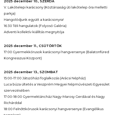
2025 december 10., SZERDA
V. Lakótelepi karácsony (Köztársaság úti lakótelep óra melletti
parkja)
Hangolódjunk együtt a karácsonyra!
16:30 Téli hangulatok (Folyosó Galéria)
Adventi kollektív kiállítás megnyitója
2025 december 11., CSÜTÖRTÖK
17:00 Gyermekkórusok karácsonyi hangversenye (Balatonfüred
Kongresszusi Központ)
2025 december 13., SZOMBAT
15:00-17:00 Játszóházi foglalkozás (Arácsi Népház)
Luca búza ültetés a Veszprém Megyei Népművészeti Egyesület
szervezésében
17:00-18:00 Gyermektáncház Nagy-Marosy Gerdával és Nagy
Richárddal
18:00 Felnőttkórusok karácsonyi hangversenye (Evangélikus
templom)