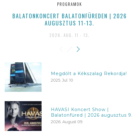
PROGRAMOK
BALATONKONCERT BALATONFÜREDEN | 2026
Z
AUGUSZTUS 11-13.
2026. AUG. 11 - 13.
Megdőlt a Kékszalag Rekordja!
2025. Jul. 10
HAVASI Koncert Show |
Balatonfüred | 2026 augusztus 9.
2026. August 09.