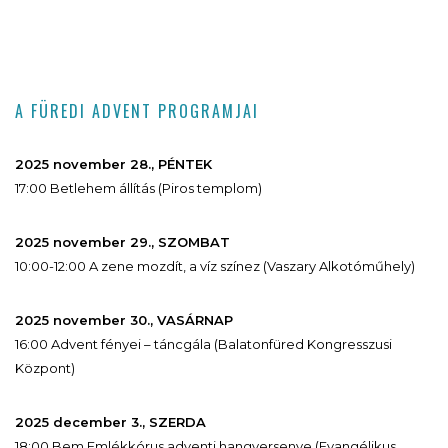
A FÜREDI ADVENT PROGRAMJAI
2025 november 28., PÉNTEK
17:00 Betlehem állítás (Piros templom)
2025 november 29., SZOMBAT
10:00-12:00 A zene mozdít, a víz színez (Vaszary Alkotóműhely)
2025 november 30., VASÁRNAP
16:00 Advent fényei – táncgála (Balatonfüred Kongresszusi
Központ)
2025 december 3., SZERDA
18:00 Bem Emlékkórus adventi hangversenye (Evangélikus