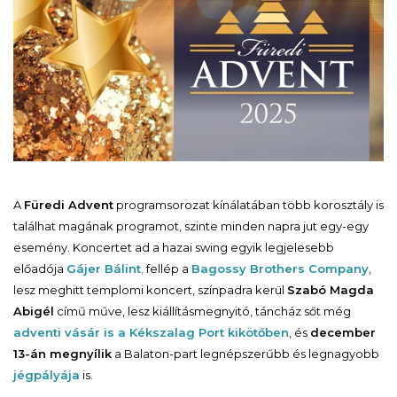
A
Füredi Advent
programsorozat kínálatában több korosztály is
találhat magának programot, szinte minden napra jut egy-egy
esemény. Koncertet ad a hazai swing egyik legjelesebb
előadója
Gájer Bálint
,
fellép a
Bagossy Brothers Company
,
lesz meghitt templomi koncert, színpadra kerül
Szabó Magda
Abigél
című műve, lesz kiállításmegnyitó, táncház sőt még
adventi vásár is a Kékszalag Port kikötőben
, és
december
13-án megnyílik
a Balaton-part legnépszerűbb és legnagyobb
jégpályája
is.