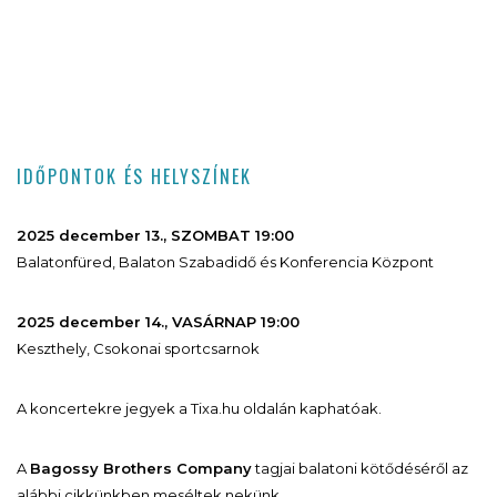
IDŐPONTOK ÉS HELYSZÍNEK
2025 december 13., SZOMBAT 19:00
Balatonfüred, Balaton Szabadidő és Konferencia Központ
2025 december 14., VASÁRNAP 19:00
Keszthely, Csokonai sportcsarnok
A koncertekre jegyek a Tixa.hu oldalán kaphatóak.
A
Bagossy Brothers Company
tagjai balatoni kötődéséről az
alábbi cikkünkben meséltek nekünk.