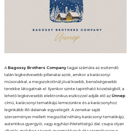
A
Bagossy Brothers Company
tagjai számára az esztendő
talán legkedvesebb pillanatai azok, amikor a karácsonyi
műsorukkal, a megszokottnál jóval kisebb, bensőségesebb
terekbe látogatnak el. Ilyenkor szinte tapintható közelségből, a
lehető legkevesebb elektronikus eszközzel adják elő az
Ünnep
című, karácsonyi tematikájú lemezünkre és a karácsonyhoz
leginkább illő dalainak egyvelegét. A zenekar saját
szerzeményei mellett megszólal néhány karácsonyi tematikájú,
autentikus gyergyói, vagy egyházi ihletettségű dal, csupa olyan
alkotás, melyhez a tagok gyermekkoruk óta személyesen is