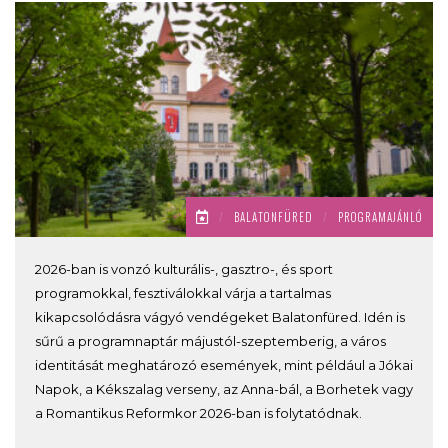
/
BALATONFÜRED
/
PROGRAMAJÁNLÓ
2026-ban is vonzó kulturális-, gasztro-, és sport
programokkal, fesztiválokkal várja a tartalmas
kikapcsolódásra vágyó vendégeket Balatonfüred. Idén is
sűrű a programnaptár májustól-szeptemberig, a város
identitását meghatározó események, mint például a Jókai
Napok, a Kékszalag verseny, az Anna-bál, a Borhetek vagy
a Romantikus Reformkor 2026-ban is folytatódnak.