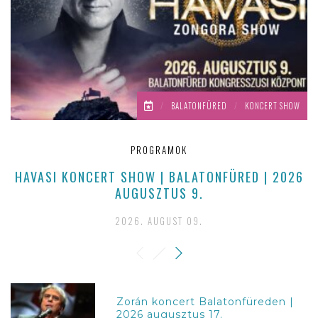
/
BALATONFÜRED
/
KONCERT SHOW
PROGRAMOK
HAVASI KONCERT SHOW | BALATONFÜRED | 2026
H
AUGUSZTUS 9.
2026. AUGUST 09.
Zorán koncert Balatonfüreden |
2026 augusztus 17.