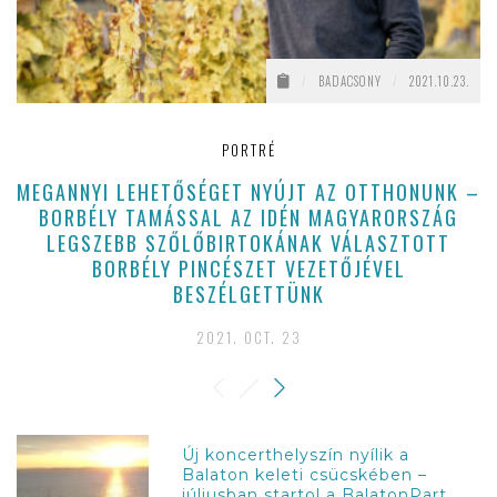
/
BADACSONY
/
2021.10.23.
PORTRÉ
MEGANNYI LEHETŐSÉGET NYÚJT AZ OTTHONUNK –
BORBÉLY TAMÁSSAL AZ IDÉN MAGYARORSZÁG
LEGSZEBB SZŐLŐBIRTOKÁNAK VÁLASZTOTT
BORBÉLY PINCÉSZET VEZETŐJÉVEL
BESZÉLGETTÜNK
2021. OCT. 23
Új koncerthelyszín nyílik a
Balaton keleti csücskében –
júliusban startol a BalatonPart