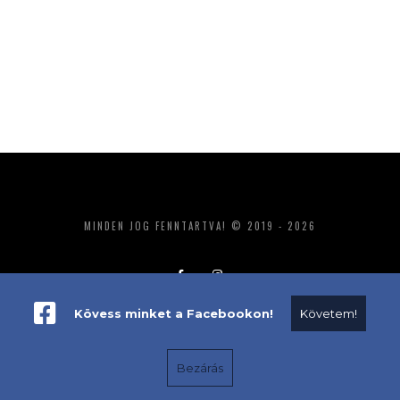
MINDEN JOG FENNTARTVA! © 2019 - 2026
Kövess minket a Facebookon!
Követem!
ADATKEZELÉS
IMPRESSZUM
MÉDIAAJÁNLAT
Bezárás