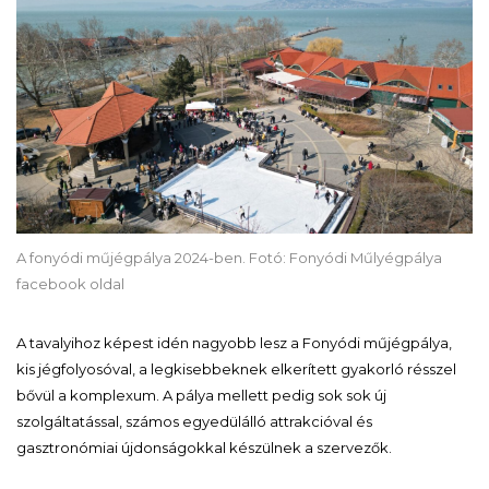
A fonyódi műjégpálya 2024-ben. Fotó: Fonyódi Műlyégpálya
facebook oldal
A tavalyihoz képest idén nagyobb lesz a Fonyódi műjégpálya,
kis jégfolyosóval, a legkisebbeknek elkerített gyakorló résszel
bővül a komplexum. A pálya mellett pedig sok sok új
szolgáltatással, számos egyedülálló attrakcióval és
gasztronómiai újdonságokkal készülnek a szervezők.