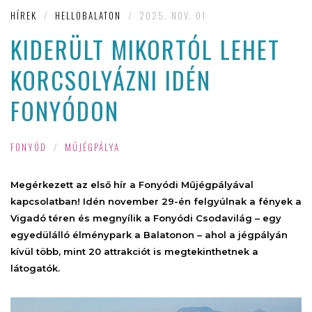
HÍREK
/
HELLOBALATON
/
2025. NOV. 01
KIDERÜLT MIKORTÓL LEHET
KORCSOLYÁZNI IDÉN
FONYÓDON
FONYÓD
/
MŰJÉGPÁLYA
Megérkezett az első hír a Fonyódi Műjégpályával
kapcsolatban! Idén november 29-én felgyúlnak a fények a
Vigadó téren és megnyílik a Fonyódi Csodavilág – egy
egyedülálló élménypark a Balatonon – ahol a jégpályán
kívül több, mint 20 attrakciót is megtekinthetnek a
látogatók.