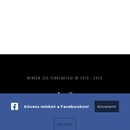
MINDEN JOG FENNTARTVA! © 2019 - 2026
Kövess minket a Facebookon!
Követem!
ADATKEZELÉS
IMPRESSZUM
MÉDIAAJÁNLAT
Bezárás