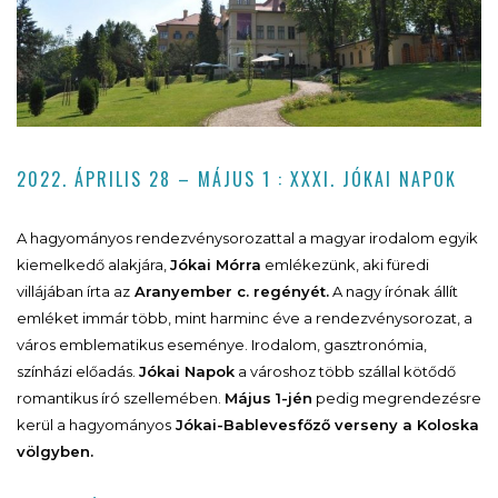
2022. ÁPRILIS 28 – MÁJUS 1 : XXXI. JÓKAI NAPOK
A hagyományos rendezvénysorozattal a magyar irodalom egyik
kiemelkedő alakjára,
Jókai Mórra
emlékezünk, aki füredi
villájában írta az
Aranyember c. regényét.
A nagy írónak állít
emléket immár több, mint harminc éve a rendezvénysorozat, a
város emblematikus eseménye. Irodalom, gasztronómia,
színházi előadás.
Jókai Napok
a városhoz több szállal kötődő
romantikus író szellemében.
Május 1-jén
pedig megrendezésre
kerül a hagyományos
Jókai-Bablevesfőző verseny a Koloska
völgyben.