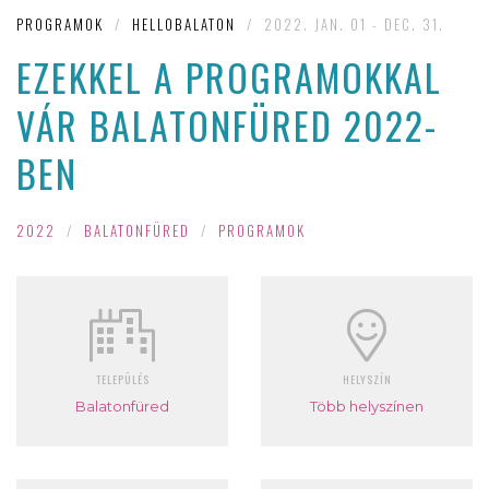
PROGRAMOK
/
HELLOBALATON
/
2022. JAN. 01 - DEC. 31.
EZEKKEL A PROGRAMOKKAL
VÁR BALATONFÜRED 2022-
BEN
2022
/
BALATONFÜRED
/
PROGRAMOK
TELEPÜLÉS
HELYSZÍN
Balatonfüred
Több helyszínen