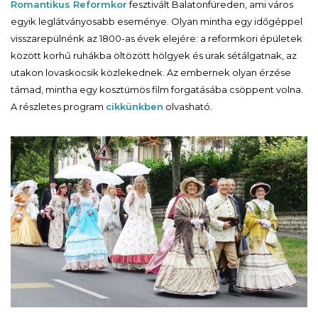
Romantikus Reformkor
fesztivált Balatonfüreden, ami város
egyik leglátványosabb eseménye. Olyan mintha egy időgéppel
visszarepülnénk az 1800-as évek elejére: a reformkori épületek
között korhű ruhákba öltözött hölgyek és urak sétálgatnak, az
utakon lovaskocsik közlekednek. Az embernek olyan érzése
támad, mintha egy kosztümös film forgatásába csöppent volna.
A részletes program
cikkünkben
olvasható.