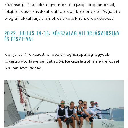
közönségtalálkozókkal, gyermek- és ifjúsági programokkal,
felújított klasszikusokkal, kiállításokkal, koncertekkel és gasztro
programokkal várja a filmek és alkotóik iránt érdeklődőket.
2022. JÚLIUS 14-16: KÉKSZALAG VITORLÁSVERSENY
ÉS FESZTIVÁL
Idén július 14-16 között rendezik meg Európa legnagyobb
tókerülő vitorlásversenyét az
54. Kékszalagot,
amelyre közel
600 nevezőt várnak.