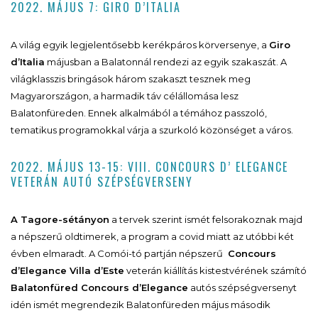
2022. MÁJUS 7: GIRO D’ITALIA
A világ egyik legjelentősebb kerékpáros körversenye, a
Giro
dʼItalia
májusban a Balatonnál rendezi az egyik szakaszát. A
világklasszis bringások három szakaszt tesznek meg
Magyarországon, a harmadik táv célállomása lesz
Balatonfüreden. Ennek alkalmából a témához passzoló,
tematikus programokkal várja a szurkoló közönséget a város.
2022. MÁJUS 13-15: VIII. CONCOURS D’ ELEGANCE
VETERÁN AUTÓ SZÉPSÉGVERSENY
A Tagore-sétányon
a tervek szerint ismét felsorakoznak majd
a népszerű oldtimerek, a program a covid miatt az utóbbi két
évben elmaradt. A Comói-tó partján népszerű
Concours
d’Elegance Villa d’Este
veterán kiállítás kistestvérének számító
Balatonfüred Concours d’Elegance
autós szépségversenyt
idén ismét megrendezik Balatonfüreden május második