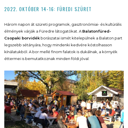
2022. OKTÓBER 14-16: FÜREDI SZÜRET
Három napon át szüreti programok, gasztronómiai- és kultúrális
élmények várják a Füredre látogatókat. A
Balatonfüred-
Csopaki borvidék
borászatai ismét kitelepülnek a Balaton part
legszebb sétányára, hogy mindenki kedvére kóstolhasson
kínálatukból. A bor mellé finom falatok is dukálnak, a környék
éttermei is bemutatkoznak minden földi jóval.