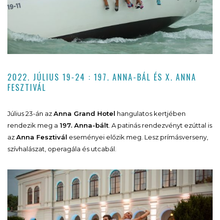
2022. JÚLIUS 19-24 : 197. ANNA-BÁL ÉS X. ANNA
FESZTIVÁL
Július 23-án az
Anna Grand Hotel
hangulatos kertjében
rendezik meg a
197. Anna-bált
. A patinás rendezvényt ezúttal is
az
Anna Fesztivál
eseményei előzik meg. Lesz prímásverseny,
szívhalászat, operagála és utcabál.