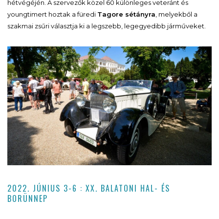
hétvégéjén. A szervezők közel 60 különleges veteránt és
youngtimert hoztak a füredi
Tagore sétányra
, melyekből a
szakmai zsűri választja ki a legszebb, legegyedibb járműveket.
2022. JÚNIUS 3-6 : XX. BALATONI HAL- ÉS
BORÜNNEP