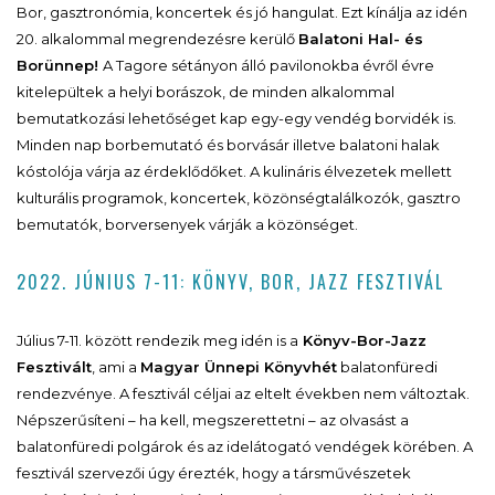
Bor, gasztronómia, koncertek és jó hangulat. Ezt kínálja az idén
20. alkalommal megrendezésre kerülő
Balatoni Hal- és
Borünnep!
A Tagore sétányon álló pavilonokba évről évre
kitelepültek a helyi borászok, de minden alkalommal
bemutatkozási lehetőséget kap egy-egy vendég borvidék is.
Minden nap borbemutató és borvásár illetve balatoni halak
kóstolója várja az érdeklődőket. A kulináris élvezetek mellett
kulturális programok, koncertek, közönségtalálkozók, gasztro
bemutatók, borversenyek várják a közönséget.
2022. JÚNIUS 7-11: KÖNYV, BOR, JAZZ FESZTIVÁL
Július 7-11. között rendezik meg idén is a
Könyv-Bor-Jazz
Fesztivált
, ami a
Magyar Ünnepi Könyvhét
balatonfüredi
rendezvénye. A fesztivál céljai az eltelt években nem változtak.
Népszerűsíteni – ha kell, megszerettetni – az olvasást a
balatonfüredi polgárok és az idelátogató vendégek körében. A
fesztivál szervezői úgy érezték, hogy a társművészetek