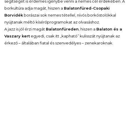
segítségét is érdemes igénybe venni a nemes cél érdekében. A
borkultúra adja magát, hiszen a
Balatonfüred-Csopaki
Borvidék
borászai sok nemes tétellel, nívós borkóstolókkal
nyújtanak méltó kísérőprogramokat az olvasáshoz.
A jazz is jól érzi magát
Balatonfüreden
, hiszen a
Balaton és a
Vaszary kert
egyedi, csak itt „kapható” kulisszát nyújtanak az
érkező – általában fiatal és szenvedélyes – zenekaroknak.