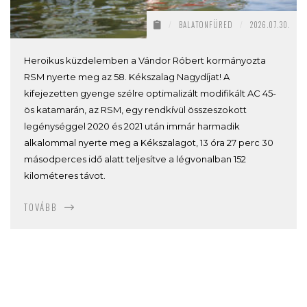
/
BALATONFÜRED
/
2026.07.30.
Heroikus küzdelemben a Vándor Róbert kormányozta
RSM nyerte meg az 58. Kékszalag Nagydíjat! A
kifejezetten gyenge szélre optimalizált modifikált AC 45-
ös katamarán, az RSM, egy rendkívül összeszokott
legénységgel 2020 és 2021 után immár harmadik
alkalommal nyerte meg a Kékszalagot, 13 óra 27 perc 30
másodperces idő alatt teljesítve a légvonalban 152
kilométeres távot.
TOVÁBB