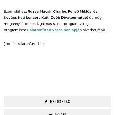
Ezen felül lesz
Rúzsa Magdi, Charlie, Fenyő Miklós, és
Kovács Kati koncert
,
Katti Zoób Divatbemutató
és még
megannyi érdekes, izgalmas, színes program. A teljes
programlistát
Balatonfüred város honlapján
olvashatjátok.
(Forrás: Balatonfured.hu)
MEGOSZTÁS
CSIRIP